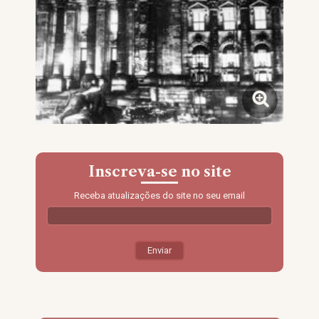
Inscreva-se no site
Receba atualizações do site no seu email