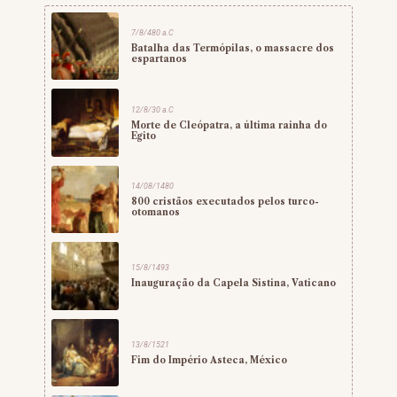
7/8/480 a.C
Batalha das Termópilas, o massacre dos
espartanos
12/8/30 a.C
Morte de Cleópatra, a última rainha do
Egito
14/08/1480
800 cristãos executados pelos turco-
otomanos
15/8/1493
Inauguração da Capela Sistina, Vaticano
13/8/1521
Fim do Império Asteca, México