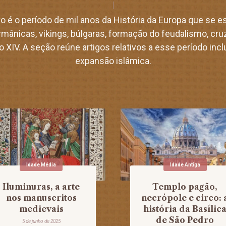
 é o período de mil anos da História da Europa que se e
ânicas, vikings, búlgaras, formação do feudalismo, cru
o XIV. A seção reúne artigos relativos a esse período incl
expansão islâmica.
Idade Média
Idade Antiga
Iluminuras, a arte
Templo pagão,
nos manuscritos
necrópole e circo: 
medievais
história da Basílic
de São Pedro
5 de junho de 2025