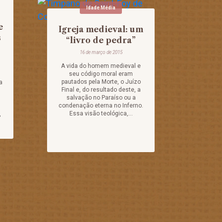
Idade Média
e
Igreja medieval: um
s
“livro de pedra”
16 de março de 2015
A vida do homem medieval e
seu código moral eram
pautados pela Morte, o Juízo
a
Final e, do resultado deste, a
salvação no Paraíso ou a
condenação eterna no Inferno.
Essa visão teológica,...
,