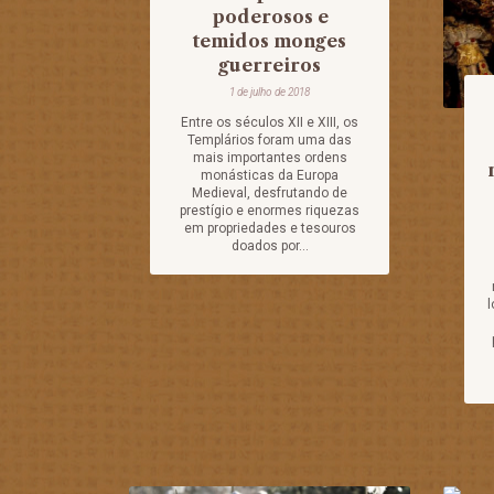
poderosos e
temidos monges
guerreiros
1 de julho de 2018
Entre os séculos XII e XIII, os
Templários foram uma das
mais importantes ordens
monásticas da Europa
Medieval, desfrutando de
prestígio e enormes riquezas
em propriedades e tesouros
doados por...
l