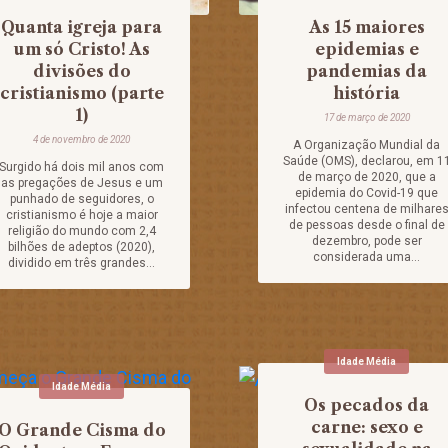
Quanta igreja para
As 15 maiores
um só Cristo! As
epidemias e
divisões do
pandemias da
cristianismo (parte
história
1)
17 de março de 2020
4 de novembro de 2020
A Organização Mundial da
Saúde (OMS), declarou, em 1
Surgido há dois mil anos com
de março de 2020, que a
as pregações de Jesus e um
epidemia do Covid-19 que
punhado de seguidores, o
infectou centena de milhare
cristianismo é hoje a maior
de pessoas desde o final de
religião do mundo com 2,4
dezembro, pode ser
bilhões de adeptos (2020),
considerada uma...
dividido em três grandes...
Idade Média
Idade Média
Os pecados da
carne: sexo e
O Grande Cisma do