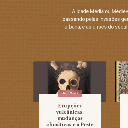
A Idade Média ou Medievo
passando pelas invasões germ
urbana, e as crises do sécul
Idade Média
Erupções
vulcânicas,
mudanças
climáticas e a Peste