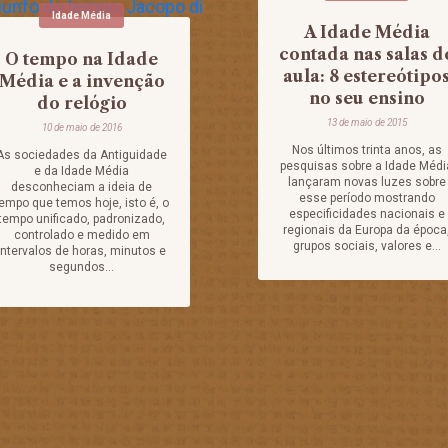
Idade Média
A Idade Média
contada nas salas d
O tempo na Idade
aula: 8 estereótipo
Média e a invenção
no seu ensino
do relógio
13 de maio de 2015
10 de maio de 2016
Nos últimos trinta anos, as
As sociedades da Antiguidade
pesquisas sobre a Idade Médi
e da Idade Média
lançaram novas luzes sobre
desconheciam a ideia de
esse período mostrando
empo que temos hoje, isto é, o
especificidades nacionais e
tempo unificado, padronizado,
regionais da Europa da época
controlado e medido em
grupos sociais, valores e...
intervalos de horas, minutos e
segundos...