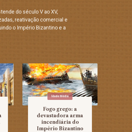
stende do século V ao XV,
zadas, reativação comercial e
uindo o Império Bizantino e a
Idade Média
Fogo grego: a
a
devastadora arma
a
incendiária do
Império Bizantino