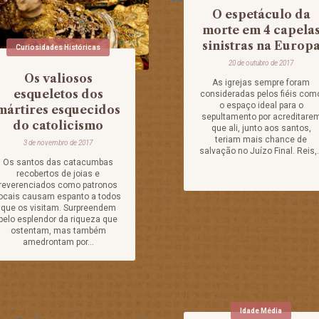
O espetáculo da
morte em 4 capela
sinistras na Europ
Curiosidades Históricas
20 de outubro de 2017
Os valiosos
As igrejas sempre foram
esqueletos dos
consideradas pelos fiéis com
o espaço ideal para o
mártires esquecidos
sepultamento por acreditare
do catolicismo
que ali, junto aos santos,
teriam mais chance de
3 de novembro de 2017
salvação no Juízo Final. Reis,.
Os santos das catacumbas
recobertos de joias e
reverenciados como patronos
ocais causam espanto a todos
que os visitam. Surpreendem
pelo esplendor da riqueza que
ostentam, mas também
amedrontam por...
Idade Média