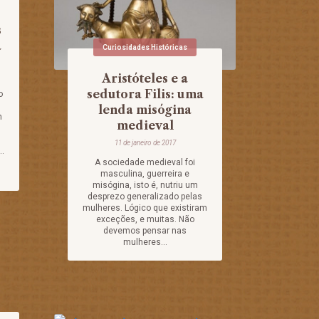
s
a
Curiosidades Históricas
Aristóteles e a
sedutora Filis: uma
o
lenda misógina
m
medieval
11 de janeiro de 2017
..
A sociedade medieval foi
masculina, guerreira e
misógina, isto é, nutriu um
desprezo generalizado pelas
mulheres. Lógico que existiram
exceções, e muitas. Não
devemos pensar nas
mulheres...