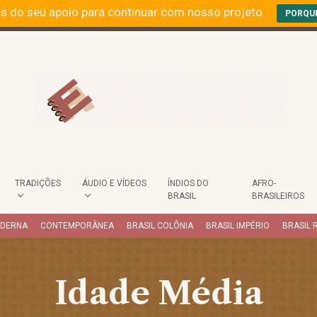
s do seu apoio para continuar com nosso projeto.
PORQU
TRADIÇÕES
ÁUDIO E VÍDEOS
ÍNDIOS DO
AFRO-
BRASIL
BRASILEIROS
ODERNA
CONTEMPORÂNEA
BRASIL COLÔNIA
BRASIL IMPÉRIO
BRASIL 
Idade Média