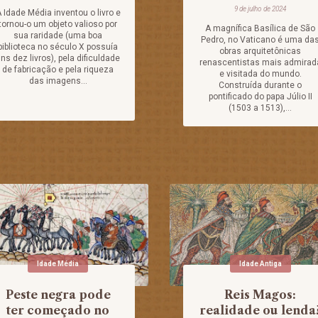
9 de julho de 2024
 Idade Média inventou o livro e
tornou-o um objeto valioso por
A magnífica Basílica de São
sua raridade (uma boa
Pedro, no Vaticano é uma da
biblioteca no século X possuía
obras arquitetônicas
ns dez livros), pela dificuldade
renascentistas mais admirad
de fabricação e pela riqueza
e visitada do mundo.
das imagens...
Construída durante o
pontificado do papa Júlio II
(1503 a 1513),...
Idade Média
Idade Antiga
Peste negra pode
Reis Magos:
ter começado no
realidade ou lenda