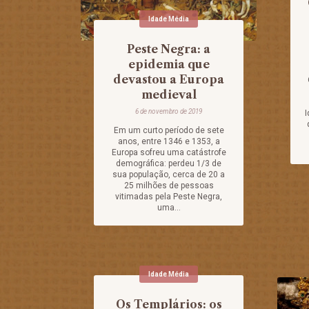
Idade Média
Peste Negra: a
epidemia que
devastou a Europa
medieval
6 de novembro de 2019
I
Em um curto período de sete
anos, entre 1346 e 1353, a
Europa sofreu uma catástrofe
demográfica: perdeu 1/3 de
sua população, cerca de 20 a
25 milhões de pessoas
vitimadas pela Peste Negra,
uma...
Idade Média
Os Templários: os