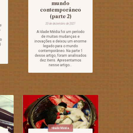
mundo
contemporâneo
(parte 2)
20 de dezembro de 2021
e
o
A Idade Média foi um período
de muitas mudanças e
no
inovações e deixou um enorme
)
legado para o mundo
contemporâneo. Na parte 1
desse artigo, foram analisados
dez itens. Apresentamos
nesse artigo...
Idade Média