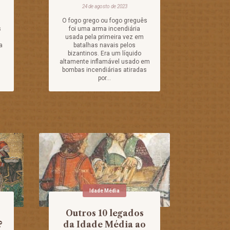
24 de agosto de 2023
O fogo grego ou fogo greguês
s
foi uma arma incendiária
usada pela primeira vez em
a
batalhas navais pelos
bizantinos. Era um líquido
altamente inflamável usado em
bombas incendiárias atiradas
por...
Idade Média
Outros 10 legados
?
da Idade Média ao