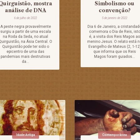
Quirguistão, mostra
Simbolismo ou
análise de DNA
convenção?
6 de julho de 2022
5 de janeiro de 2022
A peste negra provavelmente
Dia 6 de Janeiro, a cristandad
surgiu a partir de uma escala
comemora o Dia de Reis, ist
na Roda da Seda, no atual
é, a visita dos Reis Magos ao
Quirguistão, na Ásia Central. O
menino Jesus. O relato está 
Quirguistão pode ter sido o
Evangelho de Mateus (2, 1-12
epicentro de uma das
que informa que os Reis
pandemias mais destrutivas
Magos foram guiados...
da...
Idade Antiga
Contemporânea