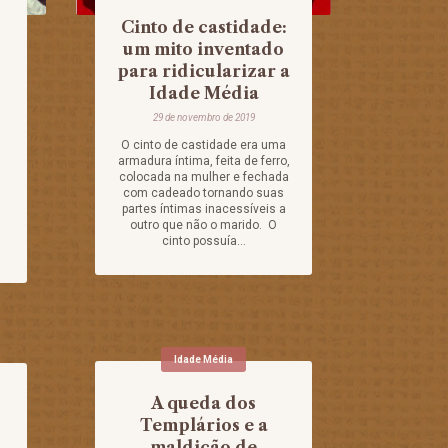
Cinto de castidade:
um mito inventado
para ridicularizar a
Idade Média
29 de novembro de 2019
O cinto de castidade era uma
1
armadura íntima, feita de ferro,
colocada na mulher e fechada
com cadeado tornando suas
s
partes íntimas inacessíveis a
outro que não o marido. O
cinto possuía...
Idade Média
A queda dos
Templários e a
maldição de