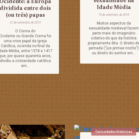
sexualidade na
Ocidente: a Europa
Idade Média
dividida entre dois
(ou três) papas
10 de setembro de 2018
21 de setembro de 2019
Muitos aspectos da
sexualidade medieval fazem
O Cisma do
parte mais do imaginário
Ocidente ou Grande Cisma foi
coletivo do que da história
uma crise papal da Igreja
propriamente dita. O direito d
Católica, ocorrida no final da
pernada (“jus primae noctis”)
dade Média, entre 1378 e 1417
ou direito do senhor em...
que, por quase quarenta anos,
dividiu a cristandade católica
em...
Curiosidades Históricas