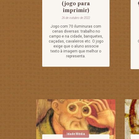
(jogo para
imprimir)
26 de outubro de 2022
Jogo com 70 iluminuras com
cenas diversas: trabalho no
campo e na cidade, banquetes,
caçadas, cavaleiros etc. O jogo
exige que o aluno associe
texto à imagem que melhor o
representa.
Idade Média