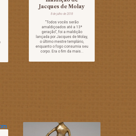
Jacques de Molay
8 de julho de 2018
"Todos vocês serão
amaldiçoados até a 13ª
geração”, foi a maldição
lançada por Jacques de Molay,
o último mestre templário,
e
enquanto o fogo consumia seu
corpo. Era o fim da mais...