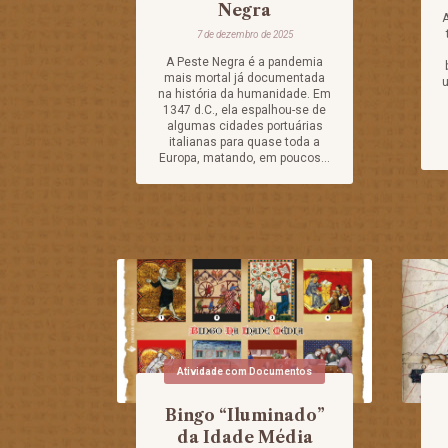
Negra
A
7 de dezembro de 2025
A Peste Negra é a pandemia
mais mortal já documentada
u
na história da humanidade. Em
1347 d.C., ela espalhou-se de
algumas cidades portuárias
italianas para quase toda a
Europa, matando, em poucos...
Atividade com Documentos
Bingo “Iluminado”
da Idade Média