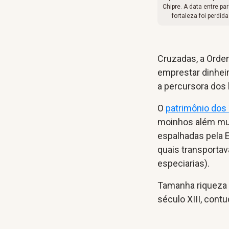
Chipre. A data entre pa
fortaleza foi perdi
Cruzadas, a Orde
emprestar dinheir
a percursora dos 
O
patrimônio dos
moinhos além mui
espalhadas pela E
quais transportav
especiarias).
Tamanha riqueza p
século XIII, cont