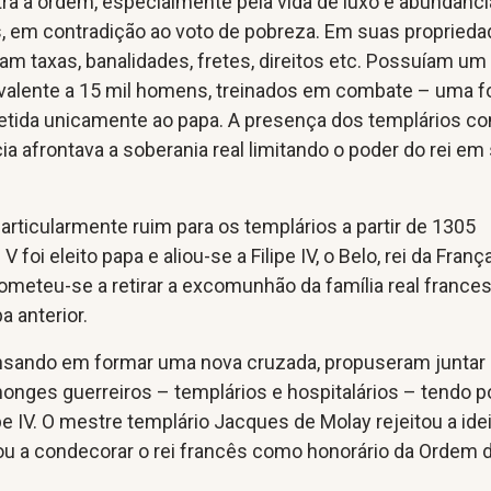
ra a ordem, especialmente pela vida de luxo e abundânci
s, em contradição ao voto de pobreza. Em suas propried
am taxas, banalidades, fretes, direitos etc. Possuíam um
uivalente a 15 mil homens, treinados em combate – uma f
tida unicamente ao papa. A presença dos templários c
cia afrontava a soberania real limitando o poder do rei em
particularmente ruim para os templários a partir de 1305
foi eleito papa e aliou-se a Filipe IV, o Belo, rei da Franç
meteu-se a retirar a excomunhão da família real frances
a anterior.
pensando em formar uma nova cruzada, propuseram juntar
onges guerreiros – templários e hospitalários – tendo p
ipe IV. O mestre templário Jacques de Molay rejeitou a ide
ou a condecorar o rei francês como honorário da Ordem 