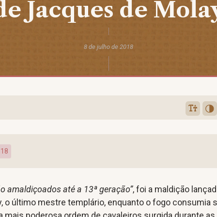
de Jacques de Mola
8 de julho de 2018
I18
ão amaldiçoados até a 13ª geração”
, foi a maldição lança
, o último mestre templário, enquanto o fogo consumia 
da mais poderosa ordem de cavaleiros surgida durante as