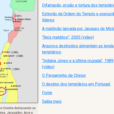
Difamação, prisão e tortura dos templár
Extinção da Ordem do Templo e execuç
líderes
A maldição lançada por Jacques de Mol
“Reis malditos”, 2005 (vídeo)
Arquivos destruídos alimentam as lend
templários
“Indiana Jones e a última cruzada”, 1989
(vídeo)
O Pergaminho de Chinon
O destino dos templários em Portugal.
Fonte
Saiba mais
no Oriente destacando os
tes: Jerusalém, Acre e