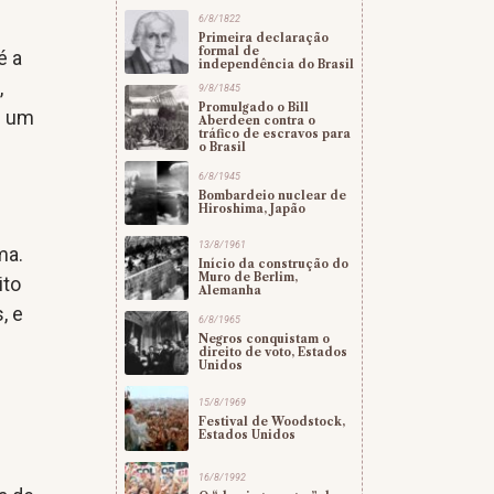
6/8/1822
Primeira declaração
formal de
é a
independência do Brasil
,
9/8/1845
Promulgado o Bill
e um
Aberdeen contra o
tráfico de escravos para
o
o Brasil
6/8/1945
Bombardeio nuclear de
Hiroshima, Japão
13/8/1961
ma.
Início da construção do
Muro de Berlim,
ito
Alemanha
, e
6/8/1965
Negros conquistam o
direito de voto, Estados
Unidos
15/8/1969
Festival de Woodstock,
Estados Unidos
16/8/1992