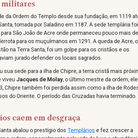
 militares
de da Ordem do Templo desde sua fundação, em 1119 at
anta, tomada por Saladino em 1187. A sede templária foi
da para São João de Acre onde permaneceu pouco mais d
 derrota para os muçulmanos em 1291. A queda de Acre, 
stão na Terra Santa, foi um golpe para os cristãos e os
aviam jurado defender os locais sagrados.
 sua sede para a ilha de Chipre, a terra cristã mais próxi
e viveu
Jacques de Molay
, o último mestre da ordem, ele
, Chipre também foi perdida assim como a ilha de Rodes
sos do Oriente. O período das Cruzadas havia terminado.
ios caem em desgraça
Santa abalou o prestígio dos
Templários
e fez crescer a