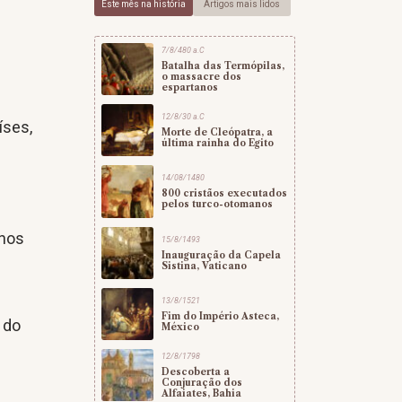
Este mês na história
Artigos mais lidos
7/8/480 a.C
Batalha das Termópilas,
o massacre dos
espartanos
12/8/30 a.C
íses,
Morte de Cleópatra, a
última rainha do Egito
14/08/1480
800 cristãos executados
pelos turco-otomanos
 nos
15/8/1493
Inauguração da Capela
Sistina, Vaticano
13/8/1521
Fim do Império Asteca,
 do
México
12/8/1798
Descoberta a
Conjuração dos
Alfaiates, Bahia