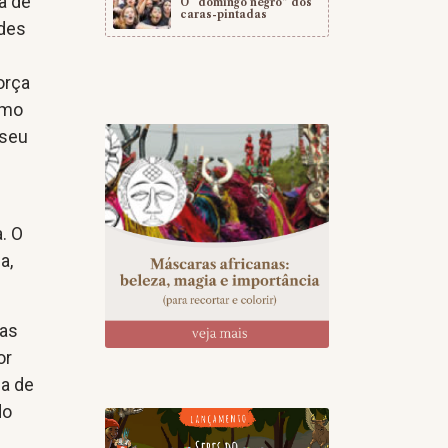
a de
O “domingo negro” dos
caras-pintadas
ades
orça
omo
 seu
a. O
a,
 as
or
ia de
do