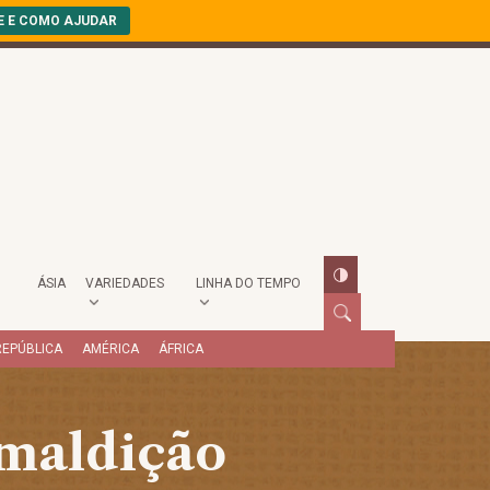
E E COMO AJUDAR
ÁSIA
VARIEDADES
LINHA DO TEMPO
REPÚBLICA
AMÉRICA
ÁFRICA
 maldição