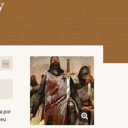
y
da por
seu