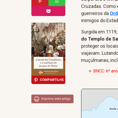
Cruzadas. Como e
guerreiros da
Ord
inimigos do Esta
Surgida em 1119,
do Templo de S
proteger os locai
viajavam. Lutando
muçulmanas, inclu
BNCC: 6º ano
COMPARTILHE
Imprima este artigo