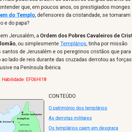
ntender que, em poucos anos, os prestigiados monges
em do Templo
, defensores da cristandade, se tornaram
do e do papa?
 em Jerusalém, a
Ordem dos Pobres Cavaleiros de Cris
alomão
, ou simplesmente
Templários
, tinha por missão
s santos de Jerusalém e os peregrinos cristãos que para 
 ao lado de reis durante das cruzadas derrotou as forças
sive na Península Ibérica.
. Habilidade: EF06HI18
CONTEÚDO
O patrimônio dos templários
As derrotas militares
Os templários caem em desgraça