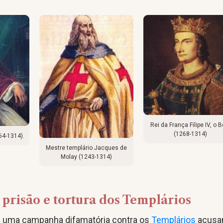
Rei da França Filipe IV, o B
(1268-1314)
64-1314).
Mestre templário Jacques de
Molay (1243-1314)
prisão e tortura dos Templários
u uma campanha difamatória contra os
Templários
acusa