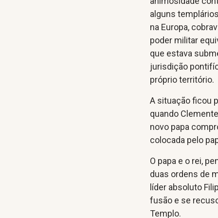
animosidade cont
alguns templário
na Europa, cobrav
poder militar eq
que estava subme
jurisdição pontifí
próprio território.
A situação ficou 
quando Clemente V 
novo papa compro
colocada pelo pap
O papa e o rei, 
duas ordens de m
líder absoluto Fil
fusão e se recus
Templo.