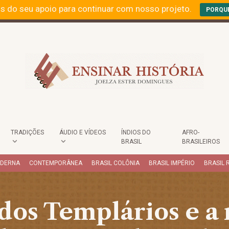
s do seu apoio para continuar com nosso projeto.
PORQU
TRADIÇÕES
ÁUDIO E VÍDEOS
ÍNDIOS DO
AFRO-
BRASIL
BRASILEIROS
ODERNA
CONTEMPORÂNEA
BRASIL COLÔNIA
BRASIL IMPÉRIO
BRASIL 
dos Templários e a