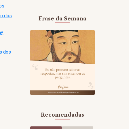
ios
ão dos
Frase da Semana
ay
as dos
Recomendadas