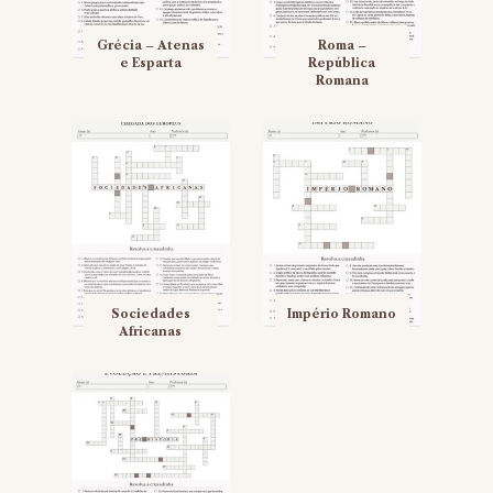
Grécia – Atenas
Roma –
e Esparta
República
Romana
Sociedades
Império Romano
Africanas