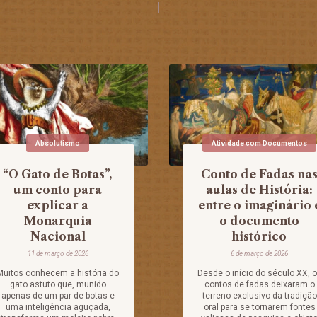
Absolutismo
Atividade com Documentos
“O Gato de Botas”,
Conto de Fadas na
um conto para
aulas de História:
explicar a
entre o imaginário 
Monarquia
o documento
Nacional
histórico
11 de março de 2026
6 de março de 2026
Muitos conhecem a história do
Desde o início do século XX, 
gato astuto que, munido
contos de fadas deixaram o
apenas de um par de botas e
terreno exclusivo da tradição
uma inteligência aguçada,
oral para se tornarem fontes