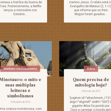
contava a história da Guerra de
menino Jesus. O relato está 
Troia. Posteriormente, a Netflix
Evangelho de Mateus (2, 1-12
lançou a minissérie nos
que informa que os Reis
Estados...
Magos foram guiados...
Atividade com Documentos
Grécia
Minotauro: o mito e
Quem precisa de
suas múltiplas
mitologia hoje?
leituras e
3 de maio de 2015
simbolismos
[caption id="attachment_1731
align="alignleft" width="300"] 
15 de junho de 2015
gigante Atlas foi punido por
Uma criatura monstruosa, com
Zeus a carregar o mundo pel