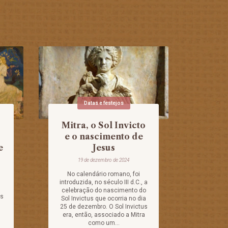
Datas e festejos
s
Mitra, o Sol Invicto
e o nascimento de
e
Jesus
19 de dezembro de 2024
No calendário romano, foi
introduzida, no século III d.C., a
celebração do nascimento do
os
Sol Invictus que ocorria no dia
25 de dezembro. O Sol Invictus
era, então, associado a Mitra
como um...