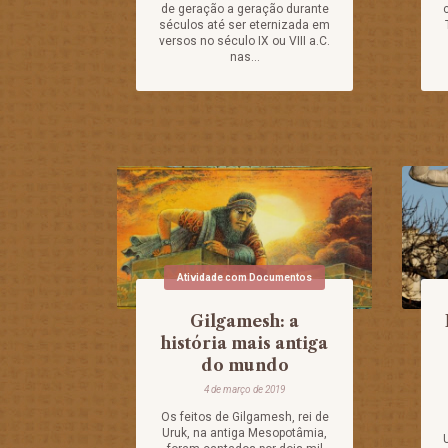
de geração a geração durante
séculos até ser eternizada em
versos no século IX ou VIII a.C.
nas...
Atividade com Documentos
Gilgamesh: a
história mais antiga
do mundo
4 de março de 2019
Os feitos de Gilgamesh, rei de
Uruk, na antiga Mesopotâmia,