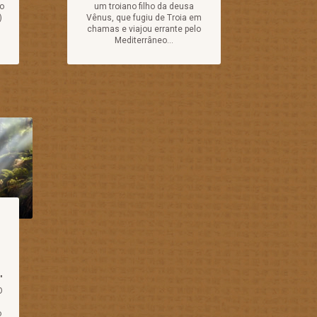
no
um troiano filho da deusa
)
Vênus, que fugiu de Troia em
chamas e viajou errante pelo
Mediterrâneo...
"
O
o