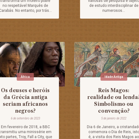
transforma um moleiro pobre
valiosas de pesquisa e objet
no respeitável Marquês de
de estudo interdisciplinar de
Carabás. No entanto, por trás...
numerosos...
África
Idade Antiga
Os deuses e heróis
Reis Magos:
da Grécia antiga
realidade ou lenda
seriam africanos
Simbolismo ou
negros?
convenção?
6 de setembro de 2023
5 de janeiro de 2022
Em fevereiro de 2018, a BBC
Dia 6 de Janeiro, a cristandad
transmitiu uma minissérie em
comemora o Dia de Reis, ist
ito partes, Troy, Fall a City, que
é, a visita dos Reis Magos ao