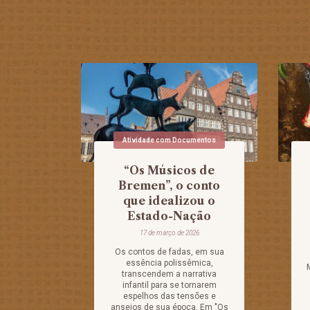
Atividade com Documentos
“Os Músicos de
Bremen”, o conto
que idealizou o
Estado-Nação
17 de março de 2026
Os contos de fadas, em sua
essência polissêmica,
transcendem a narrativa
infantil para se tornarem
espelhos das tensões e
anseios de sua época. Em "Os