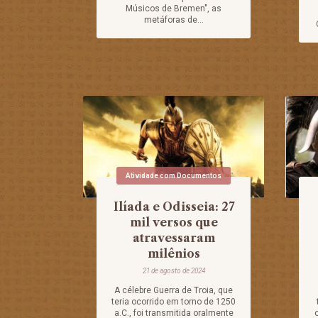
Músicos de Bremen", as
metáforas de...
Atividade com Documentos
Ilíada e Odisseia: 27
mil versos que
atravessaram
milênios
21 de agosto de 2024
A célebre Guerra de Troia, que
teria ocorrido em torno de 1250
a.C., foi transmitida oralmente
o