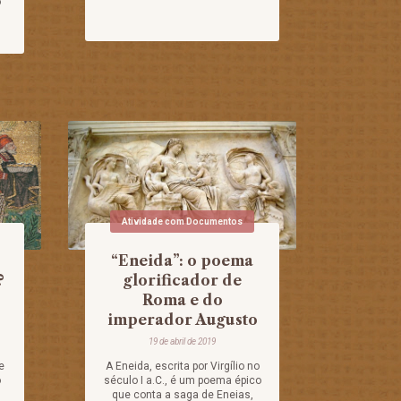
o
Atividade com Documentos
“Eneida”: o poema
?
glorificador de
Roma e do
imperador Augusto
19 de abril de 2019
e
A Eneida, escrita por Virgílio no
o
século I a.C., é um poema épico
que conta a saga de Eneias,