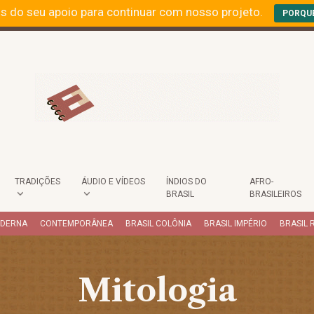
s do seu apoio para continuar com nosso projeto.
PORQU
TRADIÇÕES
ÁUDIO E VÍDEOS
ÍNDIOS DO
AFRO-
BRASIL
BRASILEIROS
ODERNA
CONTEMPORÂNEA
BRASIL COLÔNIA
BRASIL IMPÉRIO
BRASIL 
Mitologia