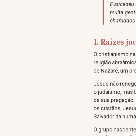
E sucedeu 
muita gente
chamados 
1. Raízes j
O cristianismo n
religião abraâmi
de Nazaré, um pre
Jesus não reneg
o judaísmo, mas bu
de sua pregação: 
os cristãos, Jesu
Salvador da huma
O grupo nascente