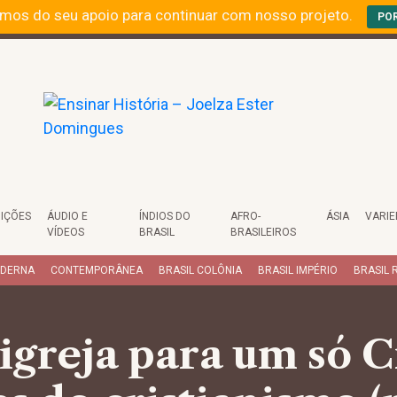
mos do seu apoio para continuar com nosso projeto.
PO
IÇÕES
ÁUDIO E
ÍNDIOS DO
AFRO-
ÁSIA
VARI
VÍDEOS
BRASIL
BRASILEIROS
ODERNA
CONTEMPORÂNEA
BRASIL COLÔNIA
BRASIL IMPÉRIO
BRASIL 
igreja para um só Cr