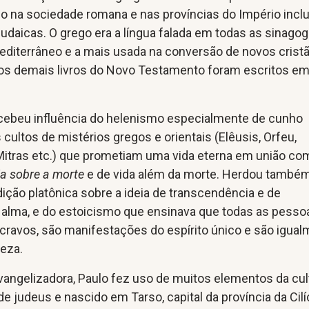
o na sociedade romana e nas províncias do Império incl
daicas. O grego era a língua falada em todas as sinago
editerrâneo e a mais usada na conversão de novos crist
os demais livros do Novo Testamento foram escritos e
ecebeu influência do helenismo especialmente de cunho
 cultos de mistérios gregos e orientais (Elêusis, Orfeu,
 Mitras etc.) que prometiam uma vida eterna em união co
ia sobre a morte
e de vida além da morte. Herdou també
ição platônica sobre a ideia de transcendência e de
 alma, e do estoicismo que ensinava que todas as pesso
ravos, são manifestações do espírito único e são igua
reza.
angelizadora, Paulo fez uso de muitos elementos da cul
 de judeus e nascido em Tarso, capital da província da Cilíc