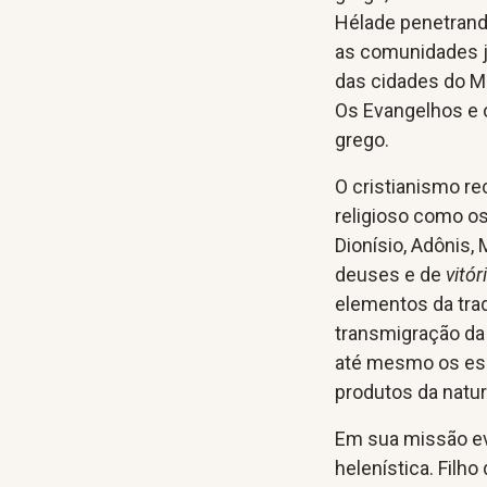
Hélade penetrand
as comunidades ju
das cidades do M
Os Evangelhos e 
grego.
O cristianismo r
religioso como os
Dionísio, Adônis,
deuses e de
vitór
elementos da trad
transmigração da
até mesmo os esc
produtos da natu
Em sua missão ev
helenística. Filho