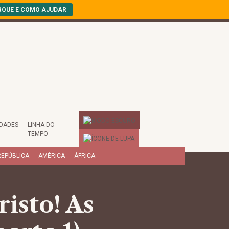
RQUE E COMO AJUDAR
EDADES
LINHA DO
TEMPO
REPÚBLICA
AMÉRICA
ÁFRICA
isto! As