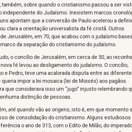
, também, sobre
quando
o cristianismo passou a ser vis
o independente do Judaísmo. Inexistem marcos cronoló
guns apontam que a conversão de Paulo acelerou a defin
ou clara a orientação universalista da fé cristã. Outros
de Jerusalém, em 70, que acabou com o judaísmo base
marco da separação do cristianismo do judaísmo.
udo, o concílio de Jerusalém, em cerca de 50, ao reconh
 nova fé levou ao desligamento do judaísmo. O concílio,
go e Pedro, teve uma acalorada disputa entre as diferent
queria impor a lei mosaica (lei de Moisés) aos pagãos
ra que considerava isso um “jugo” injusto relembrando 
nenhuma distinção de pessoas.
bém,
até quando
vão as origens, isto é, em que momento 
sso de consolidação do cristianismo. Alguns estudiosos
erência o ano de 313, com o Edito de Milão, do imperad