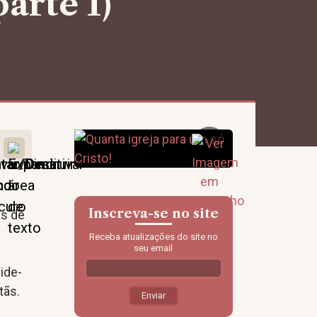
parte 1)
Inscreva-se no site
es de
Receba atualizações do site no
seu email
ide-
tãs.