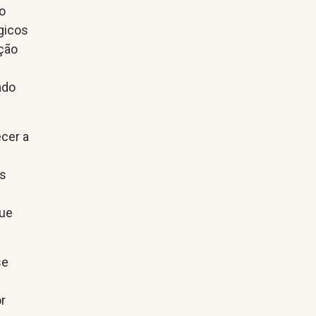
to
gicos
ição
ado
ecer a
es
que
se
or