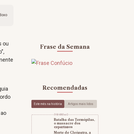
odoxo
s ou
Frase da Semana
”,
lmente
Recomendadas
quia
cordo
Este mês na história
Artigos mais lidos
 ao
7/8/480 a.C
Batalha das Termópilas,
o massacre dos
espartanos
12/8/30 a.C
Morte de Cleópatra, a