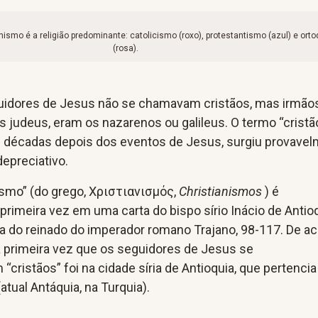
nismo é a religião predominante: catolicismo (roxo), protestantismo (azul) e ort
(rosa).
uidores de Jesus não se chamavam cristãos, mas irmão
os judeus, eram os nazarenos ou galileus. O termo “cristão
décadas depois dos eventos de Jesus, surgiu provave
epreciativo.
ismo” (do grego, Χριστιανισμός,
Christianismos
) é
rimeira vez em uma carta do bispo sírio Inácio de Antio
ca do reinado do imperador romano Trajano, 98-117. De a
a primeira vez que os seguidores de Jesus se
cristãos” foi na cidade síria de Antioquia, que pertencia
tual Antáquia, na Turquia).