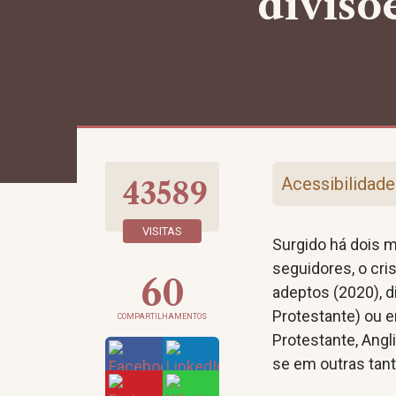
divisõe
Acessibilidade
43589
VISITAS
Surgido há dois 
seguidores, o cri
60
adeptos (2020), d
Protestante) ou e
COMPARTILHAMENTOS
Protestante, Angl
se em outras tant