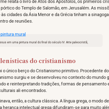
e relata o livro de Atos dos Apóstolos, os primeiros cri
 pórtico do Templo de Salomão, em Jerusalém. As miss
 às cidades da Ásia Menor e da Grécia tinham a sinagoga
ntro de reuniões.
esus em uma pintura mural do final do século IV. Arte paleocristã,
elenísticas do cristianismo
i o único berço do Cristianismo primitivo. Procedente do
tianismo surgiu e se desenvolveu no contexto do mundo 
ndo e reinterpretando tradições, formas de pensamento 
lturais ali encontrados.
ava, então, a cultura clássica. A língua grega, o modo de
e a herança intelectual grega difundiram-se para muito al