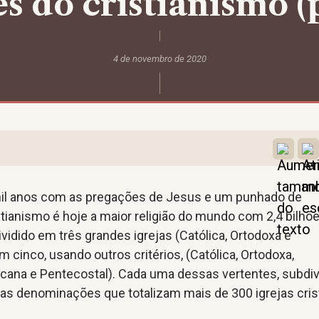
s do cristianismo (
4 de novembro de 2020
mil anos com as pregações de Jesus e um punhado de
stianismo é hoje a maior religião do mundo com 2,4 bilhõ
ividido em três grandes igrejas (Católica, Ortodoxa e
m cinco, usando outros critérios, (Católica, Ortodoxa,
icana e Pentecostal). Cada uma dessas vertentes, subdiv
as denominações que totalizam mais de 300 igrejas cris