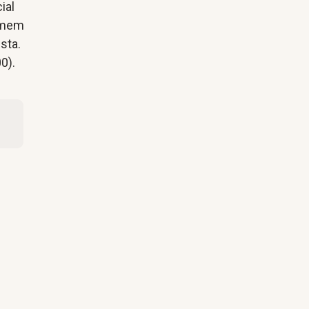
ial
homem
sta.
0).