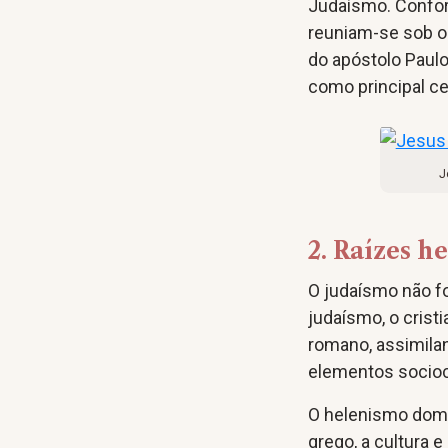
Judaísmo. Conform
reuniam-se sob o
do apóstolo Paulo
como principal ce
J
2. Raízes h
O judaísmo não fo
judaísmo, o cris
romano, assimila
elementos sociocu
O helenismo domin
grego, a cultura 