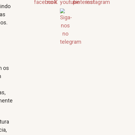
uindo
gas
ãos.
m
m os
m
as,
lmente
tura
ia,