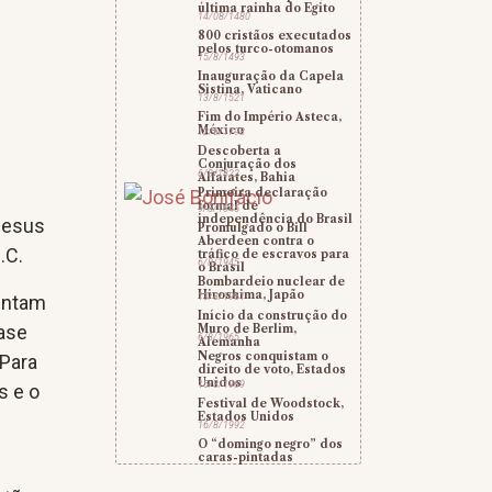
última rainha do Egito
14/08/1480
800 cristãos executados
pelos turco-otomanos
15/8/1493
Inauguração da Capela
Sistina, Vaticano
13/8/1521
Fim do Império Asteca,
México
12/8/1798
Descoberta a
Conjuração dos
6/8/1822
Alfaiates, Bahia
Primeira declaração
formal de
9/8/1845
independência do Brasil
Jesus
Promulgado o Bill
Aberdeen contra o
.C.
tráfico de escravos para
6/8/1945
o Brasil
Bombardeio nuclear de
Hiroshima, Japão
13/8/1961
entam
Início da construção do
base
Muro de Berlim,
6/8/1965
Alemanha
Negros conquistam o
 Para
direito de voto, Estados
Unidos
15/8/1969
s e o
Festival de Woodstock,
Estados Unidos
16/8/1992
O “domingo negro” dos
caras-pintadas