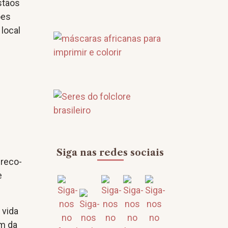
stãos
ões
 local
Siga nas redes sociais
greco-
e
 vida
ém da