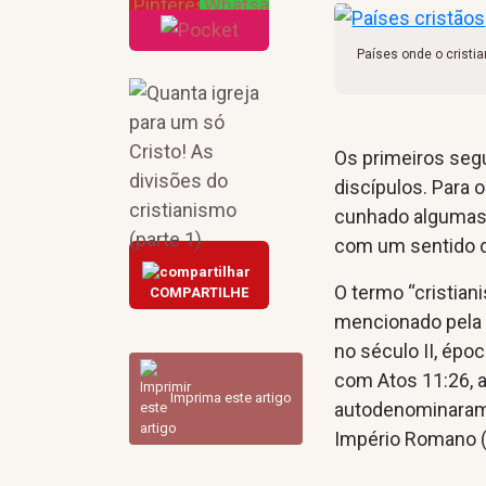
Países onde o cristia
Os primeiros seg
discípulos. Para 
cunhado algumas 
com um sentido d
O termo “cristian
COMPARTILHE
mencionado pela p
no século II, épo
com Atos 11:26, 
Imprima este artigo
autodenominaram “
Império Romano (a