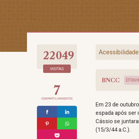
Acessibilidade
22049
VISITAS
BNCC
EF06H
7
COMPARTILHAMENTOS
Em 23 de outubro
espada após ser d
Cássio se juntar
(15/3/44 a.C.).