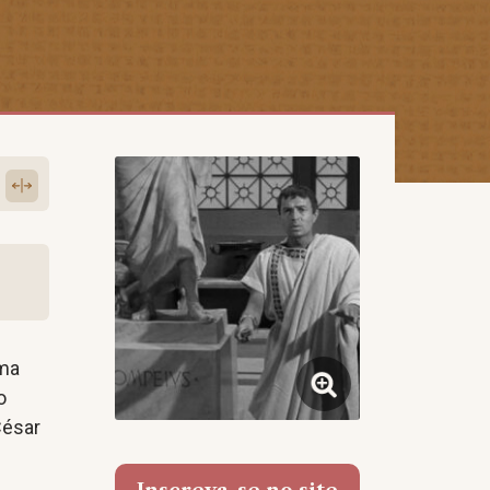
uma
o
César