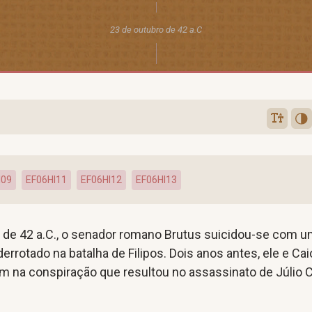
23 de outubro de 42 a.C
I09
EF06HI11
EF06HI12
EF06HI13
 de 42 a.C., o senador romano Brutus suicidou-se com 
errotado na batalha de Filipos. Dois anos antes, ele e Cai
am na conspiração que resultou no assassinato de Júlio 