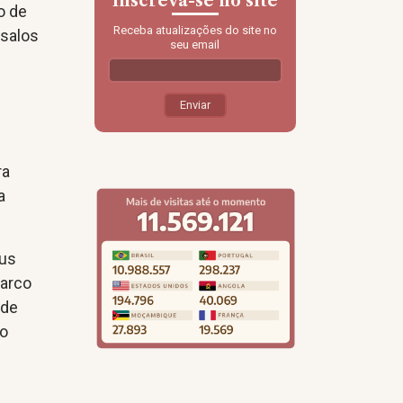
Inscreva-se no site
o de
Receba atualizações do site no
rsalos
seu email
ra
a
tus
Marco
 de
co