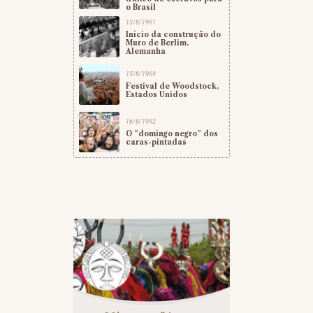
o Brasil
13/8/1961
Início da construção do
Muro de Berlim,
Alemanha
15/8/1969
Festival de Woodstock,
Estados Unidos
16/8/1992
O “domingo negro” dos
caras-pintadas