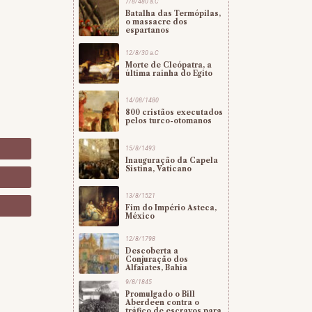
7/8/480 a.C
Batalha das Termópilas,
o massacre dos
espartanos
12/8/30 a.C
Morte de Cleópatra, a
última rainha do Egito
14/08/1480
800 cristãos executados
pelos turco-otomanos
15/8/1493
Inauguração da Capela
Sistina, Vaticano
13/8/1521
o
Fim do Império Asteca,
México
12/8/1798
Descoberta a
Conjuração dos
Alfaiates, Bahia
9/8/1845
Promulgado o Bill
Aberdeen contra o
tráfico de escravos para