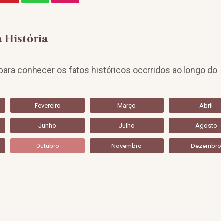
 História
ara conhecer os fatos históricos ocorridos ao longo do
Fevereiro
Março
Abril
Junho
Julho
Agosto
Outubro
Novembro
Dezembr