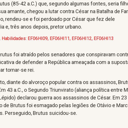
tus (85-42 a.C.) que, segundo algumas fontes, seria filh
ua amante, chegou a lutar contra César na Batalha de Fa
ado, rendeu-se e foi perdoado por César que fez dele
ia e, três anos depois, pretor urbano.
. Habilidades: EF06HI09, EF06HI11, EF06HI12, EF06HI13
rutus foi atraído pelos senadores que conspiravam cont
ificativa de defender a República ameaçada com a supost
r tornar-se rei.
o, diante do alvoroço popular contra os assassinos, Bru
Em 43 a.C., o Segundo Triunvirato (aliança política entre 
 Lépido) declarou guerra aos assassinos de César. Em 23
to de Brutus foi esmagado pelas legiões de Otávio e Mar
os. Perseguido, Brutus suicidou-se.