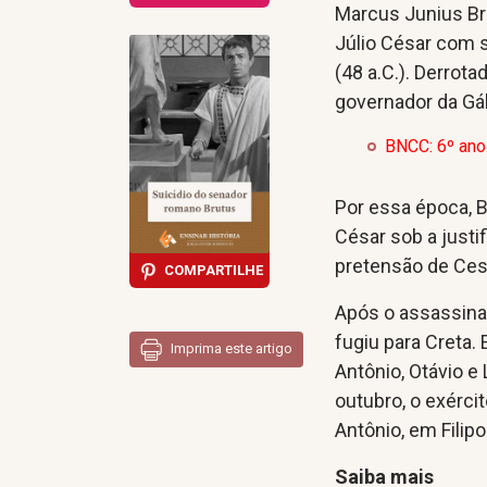
Marcus Junius Bru
Júlio César com s
(48 a.C.). Derrot
governador da Gál
BNCC: 6º ano
Por essa época, B
César sob a just
pretensão de Cesa
COMPARTILHE
Após o assassinat
fugiu para Creta. 
Imprima este artigo
Antônio, Otávio e
outubro, o exérci
Antônio, em Filip
Saiba mais