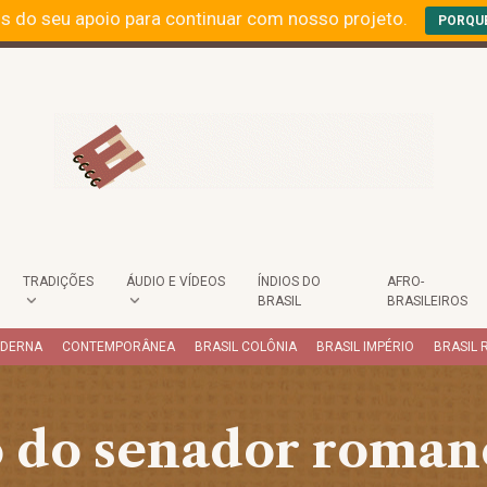
s do seu apoio para continuar com nosso projeto.
PORQU
TRADIÇÕES
ÁUDIO E VÍDEOS
ÍNDIOS DO
AFRO-
BRASIL
BRASILEIROS
ODERNA
CONTEMPORÂNEA
BRASIL COLÔNIA
BRASIL IMPÉRIO
BRASIL 
o do senador roman