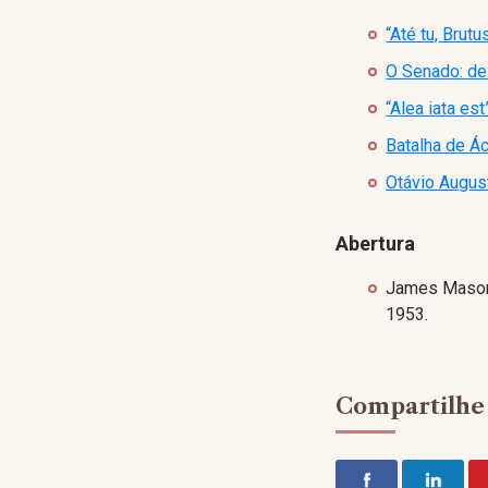
“Até tu, Brut
O Senado: de 
“Alea iata es
Batalha de Ác
Otávio Augus
Abertura
James Mason 
1953.
Compartilhe