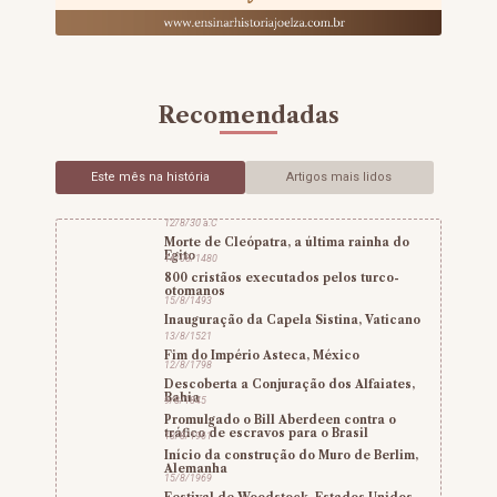
Recomendadas
Este mês na história
Artigos mais lidos
12/8/30 a.C
Morte de Cleópatra, a última rainha do
Egito
14/08/1480
800 cristãos executados pelos turco-
otomanos
15/8/1493
Inauguração da Capela Sistina, Vaticano
13/8/1521
Fim do Império Asteca, México
12/8/1798
Descoberta a Conjuração dos Alfaiates,
Bahia
9/8/1845
Promulgado o Bill Aberdeen contra o
tráfico de escravos para o Brasil
13/8/1961
Início da construção do Muro de Berlim,
Alemanha
15/8/1969