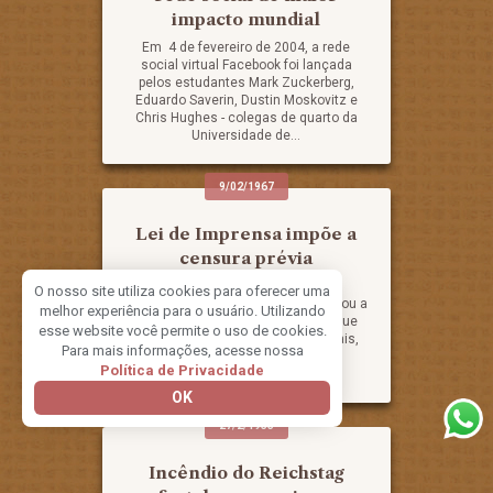
impacto mundial
Em 4 de fevereiro de 2004, a rede
social virtual Facebook foi lançada
pelos estudantes Mark Zuckerberg,
Eduardo Saverin, Dustin Moskovitz e
Chris Hughes - colegas de quarto da
Universidade de...
9/02/1967
Lei de Imprensa impõe a
censura prévia
No dia 9 de fevereiro de 1967, o
O nosso site utiliza cookies para oferecer uma
presidente Castelo Branco sancionou a
melhor experiência para o usuário. Utilizando
nova Lei de Imprensa (Lei 5.250) que
esse website você permite o uso de cookies.
impunha a censura prévia de jornais,
Para mais informações, acesse nossa
espetáculos, cinema, rádio e
Política de Privacidade
televisão...
OK
27/2/1933
Incêndio do Reichstag