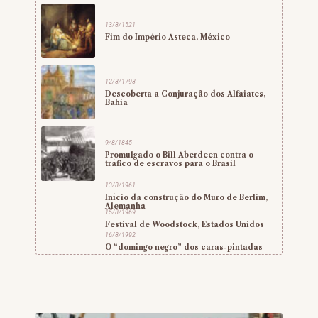
13/8/1521
Fim do Império Asteca, México
12/8/1798
Descoberta a Conjuração dos Alfaiates,
Bahia
9/8/1845
Promulgado o Bill Aberdeen contra o
tráfico de escravos para o Brasil
13/8/1961
Início da construção do Muro de Berlim,
Alemanha
15/8/1969
Festival de Woodstock, Estados Unidos
16/8/1992
O “domingo negro” dos caras-pintadas