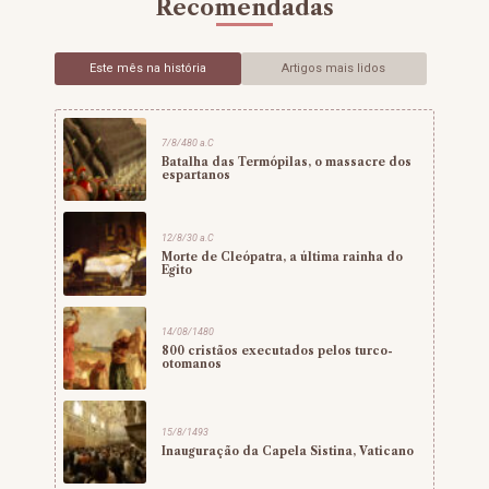
Recomendadas
Este mês na história
Artigos mais lidos
7/8/480 a.C
Batalha das Termópilas, o massacre dos
espartanos
12/8/30 a.C
Morte de Cleópatra, a última rainha do
Egito
14/08/1480
800 cristãos executados pelos turco-
otomanos
15/8/1493
Inauguração da Capela Sistina, Vaticano