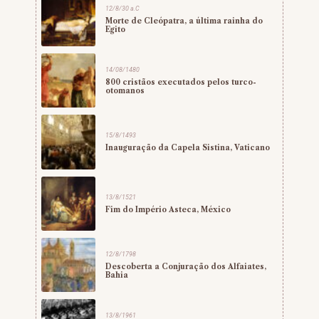
12/8/30 a.C
Morte de Cleópatra, a última rainha do
Egito
14/08/1480
800 cristãos executados pelos turco-
otomanos
15/8/1493
Inauguração da Capela Sistina, Vaticano
13/8/1521
Fim do Império Asteca, México
12/8/1798
Descoberta a Conjuração dos Alfaiates,
Bahia
13/8/1961