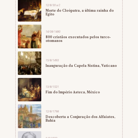
12/8/30 a.C
Morte de Cleópatra, a última rainha do
Egito
14/08/1480
800 cristãos executados pelos turco-
otomanos
15/8/1493
Inauguração da Capela Sistina, Vaticano
13/8/1521
Fim do Império Asteca, México
12/8/1798
Descoberta a Conjuração dos Alfaiates,
Bahia