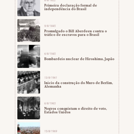
6/8/1822
Primeira declaração formal de
independência do Brasil
9/8/1845
Promulgado o Bill Aberdeen contra o
tráfico de escravos para o Brasil
6/8/1945
Bombardeio nuclear de Hiroshima, Japão
13/8/1961
Início da construção do Muro de Berlim,
Alemanha
6/8/1965
Negros conquistam o direito de voto,
Estados Unidos
15/8/1969