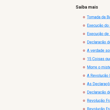
Saiba mais
Tomada da Ba
Execução do r
Execução de M
Declaração d
A verdade sob
15 Coisas qu
Morre o mist
A Revolução F
As Declaraçõe
Declaração d
Revolução F
Revolução F