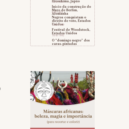
Hiroshima, Japão
13/8/1961
Início da construção do
Muro de Berlim,
6/8/1965
Alemanha
Negros conquistam o
direito de voto, Estados
Unidos
15/8/1969
Festival de Woodstock,
Estados Unidos
16/8/1992
O “domingo negro” dos
caras-pintadas
)