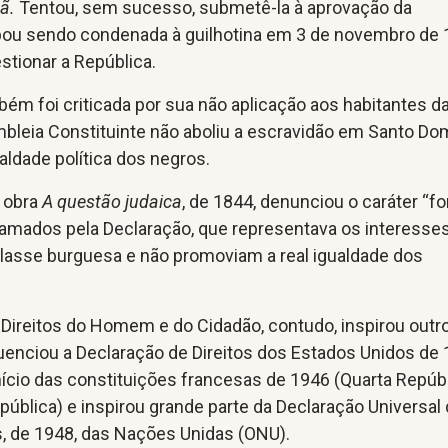
ã.
Tentou, sem sucesso, submetê-la à aprovação da
ou sendo condenada à guilhotina em 3 de novembro de
stionar a República.
ém foi criticada por sua não aplicação aos habitantes d
mbleia Constituinte não aboliu a escravidão em Santo Do
aldade política dos negros.
a obra
A questão judaica
, de 1844, denunciou o caráter “f
lamados pela Declaração, que representava os interesse
 classe burguesa e não promoviam a real igualdade dos
 Direitos do Homem e do Cidadão, contudo, inspirou outr
uenciou a Declaração de Direitos dos Estados Unidos de 
início das constituições francesas de 1946 (Quarta Repúb
pública) e inspirou grande parte da Declaração Universal
, de 1948, das Nações Unidas (ONU).