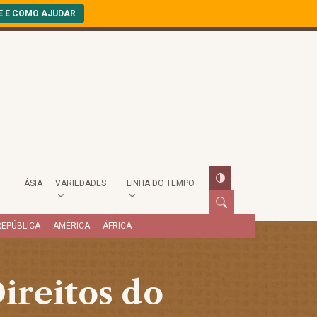
E E COMO AJUDAR
ÁSIA
VARIEDADES
LINHA DO TEMPO
REPÚBLICA
AMÉRICA
ÁFRICA
ireitos do