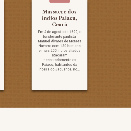
Massacre dos
índios Paiacu,
Ceará
Em 4 de agosto de 1699, o
bandeirante paulista
Manuel Álvares de Moraes
Navarro com 130 homens
e mais 200 índios aliados
atacaram
inesperadamente os
Paiacu, habitantes da
ribeira do Jaguaribe, no...