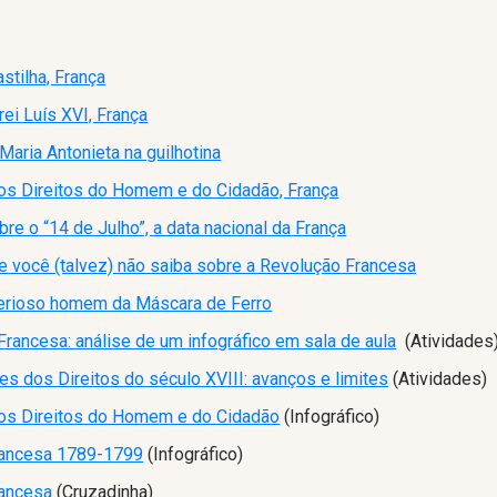
stilha, França
ei Luís XVI, França
aria Antonieta na guilhotina
os Direitos do Homem e do Cidadão, França
re o “14 de Julho”, a data nacional da França
e você (talvez) não saiba sobre a Revolução Francesa
erioso homem da Máscara de Ferro
rancesa: análise de um infográfico em sala de aula
(Atividades
s dos Direitos do século XVIII: avanços e limites
(Atividades)
os Direitos do Homem e do Cidadão
(Infográfico)
rancesa 1789-1799
(Infográfico)
rancesa
(Cruzadinha)