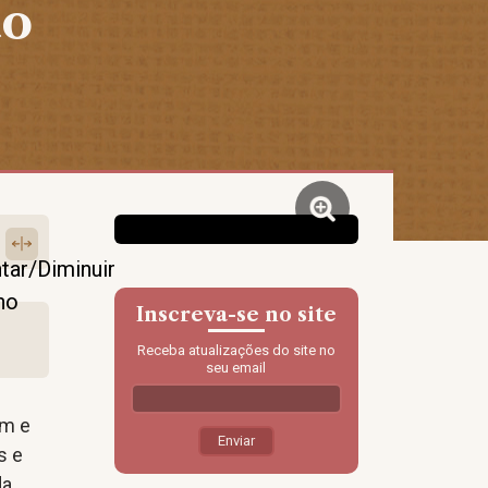
ão
Inscreva-se no site
Receba atualizações do site no
seu email
em e
s e
da