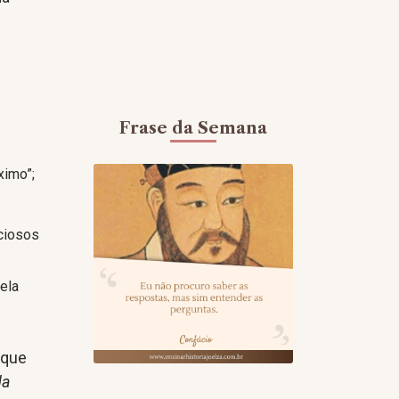
Frase da Semana
ximo”;
eciosos
pela
 que
da