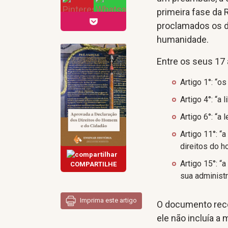
primeira fase da 
proclamados os 
humanidade.
Entre os seus 17 
Artigo 1°: “o
Artigo 4°: “a
Artigo 6°: “a
Artigo 11°: “
direitos do 
Artigo 15°: “
COMPARTILHE
sua administr
Imprima este artigo
O documento rece
ele não incluía a