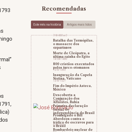
Recomendadas
 1793
Este mês na história
Artigos mais lidos
as
7/8/480 a.C
mingo
Batalha das Termópilas,
o massacre dos
espartanos
12/8/30 a.C
Morte de Cleópatra, a
última rainha do Egito
ormal”
14/08/1480
800 cristãos executados
s
pelos turco-otomanos
15/8/1493
Inauguração da Capela
Sistina, Vaticano
13/8/1521
Fim do Império Asteca,
México
12/8/1798
os
Descoberta a
Conjuração dos
6/8/1822
Alfaiates, Bahia
1791,
Primeira declaração
formal de
lica)
9/8/1845
independência do Brasil
Promulgado o Bill
 dos
Aberdeen contra o
tráfico de escravos para
6/8/1945
o Brasil
Bombardeio nuclear de