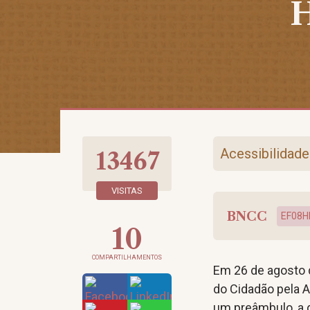
H
Acessibilidade
13467
VISITAS
BNCC
EF08H
10
COMPARTILHAMENTOS
Em 26 de agosto 
do Cidadão pela A
um preâmbulo, a d