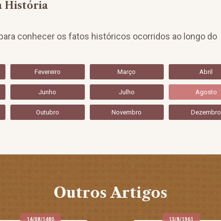
 História
ara conhecer os fatos históricos ocorridos ao longo do
Fevereiro
Março
Abril
Junho
Julho
Agosto
Outubro
Novembro
Dezembr
Outros Artigos
14/08/1480
13/8/1961