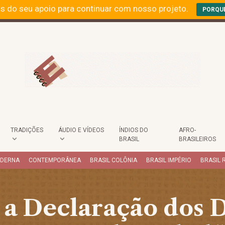
s do seu apoio para continuar com nosso projeto.
PORQU
TRADIÇÕES
ÁUDIO E VÍDEOS
ÍNDIOS DO
AFRO-
BRASIL
BRASILEIROS
ODERNA
CONTEMPORÂNEA
BRASIL COLÔNIA
BRASIL IMPÉRIO
BRASIL 
a Declaração dos D