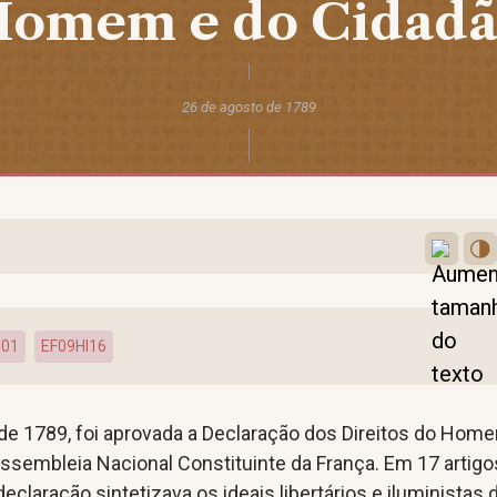
omem e do Cidad
26 de agosto de 1789
I01
EF09HI16
de 1789, foi aprovada a Declaração dos Direitos do Hom
ssembleia Nacional Constituinte da França. Em 17 artigo
eclaração sintetizava os ideais libertários e iluministas 