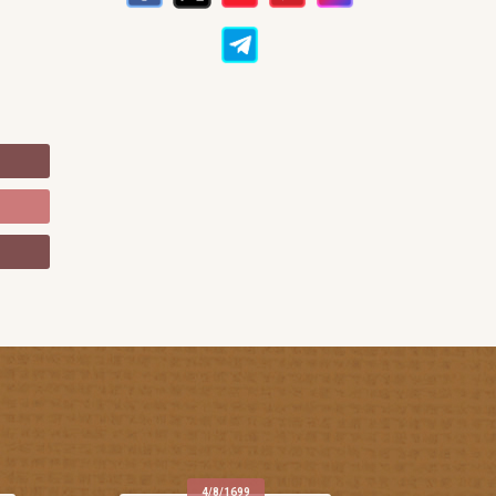
o
4/8/1699