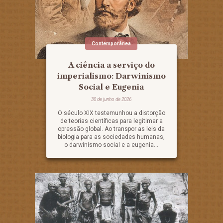
Contemporânea
A ciência a serviço do
imperialismo: Darwinismo
Social e Eugenia
30 de junho de 2026
O século XIX testemunhou a distorção
de teorias científicas para legitimar a
opressão global. Ao transpor as leis da
biologia para as sociedades humanas,
o darwinismo social e a eugenia...