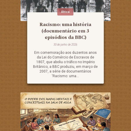
África
Racismo: uma história
(documentário em 3
episódios da BBC)
30 de junho de 2026
Em comemoração aos duzentos anos
da Lei do Comércio de Escravos de
1807, que aboliu o tráfico no Império
Britânico, a BBC produziu, em março de
2007, a série de documentários
'Racismo: uma...