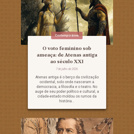
Contemporânea
O voto feminino sob
ameaça: de Atenas antiga
ao século XXI
7 de julho de 2026
Atenas antiga é o berço da civilização
ocidental, solo onde nasceram a
democracia, a filosofia e o teatro. No
auge de seu poder político e cultural, a
cidade-estado moldou os rumos da
história...