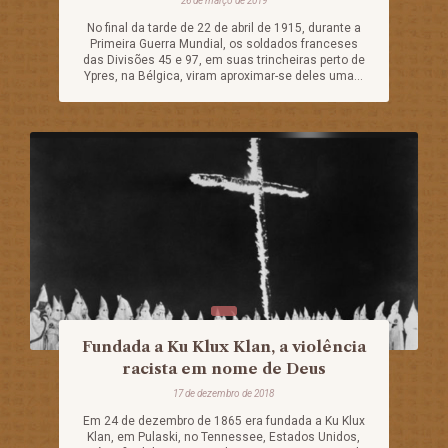
26 de março de 2019
No final da tarde de 22 de abril de 1915, durante a
Primeira Guerra Mundial, os soldados franceses
das Divisões 45 e 97, em suas trincheiras perto de
Ypres, na Bélgica, viram aproximar-se deles uma...
Fundada a Ku Klux Klan, a violência
racista em nome de Deus
17 de dezembro de 2018
Em 24 de dezembro de 1865 era fundada a Ku Klux
Klan, em Pulaski, no Tennessee, Estados Unidos,