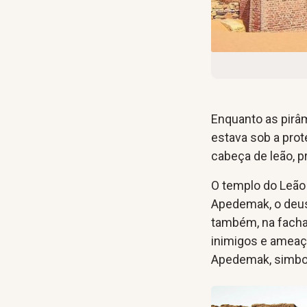
Enquanto as pirâm
estava sob a prot
cabeça de leão, p
O templo do Leão 
Apedemak, o deus 
também, na facha
inimigos e ameaç
Apedemak, simbol