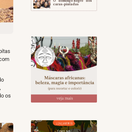
O “domingo negro” dos
caras-pintadas
oítas
 com
do
,
do os