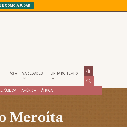
E E COMO AJUDAR
ÁSIA
VARIEDADES
LINHA DO TEMPO
REPÚBLICA
AMÉRICA
ÁFRICA
o Meroíta