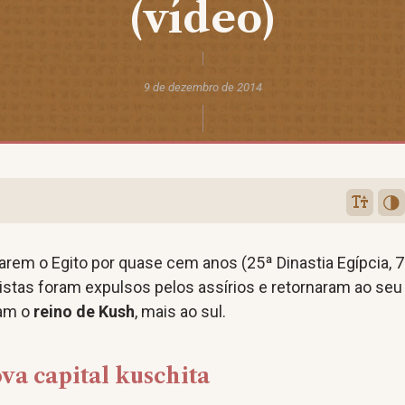
(vídeo)
9 de dezembro de 2014
rem o Egito por quase cem anos (25ª Dinastia Egípcia, 
histas foram expulsos pelos assírios e retornaram ao seu
ram o
reino de Kush
, mais ao sul.
va capital kuschita