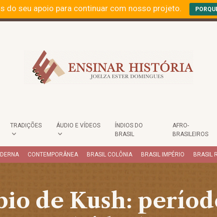
s do seu apoio para continuar com nosso projeto.
PORQU
TRADIÇÕES
ÁUDIO E VÍDEOS
ÍNDIOS DO
AFRO-
BRASIL
BRASILEIROS
ODERNA
CONTEMPORÂNEA
BRASIL COLÔNIA
BRASIL IMPÉRIO
BRASIL 
bio de Kush: períod