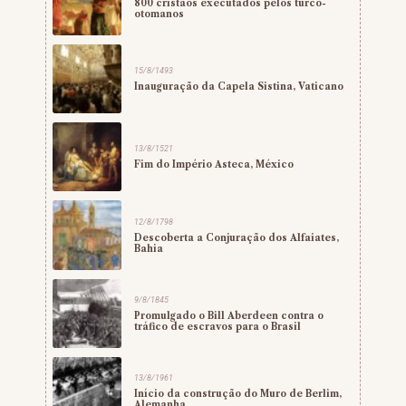
800 cristãos executados pelos turco-
otomanos
15/8/1493
Inauguração da Capela Sistina, Vaticano
13/8/1521
Fim do Império Asteca, México
12/8/1798
Descoberta a Conjuração dos Alfaiates,
Bahia
9/8/1845
Promulgado o Bill Aberdeen contra o
tráfico de escravos para o Brasil
13/8/1961
Início da construção do Muro de Berlim,
Alemanha