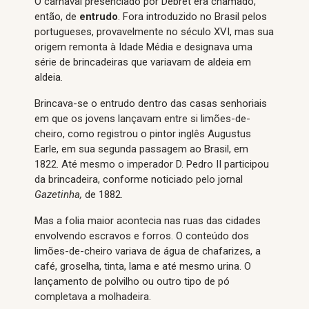
O carnaval presenciado por Debret era chamado,
então, de
entrudo
. Fora introduzido no Brasil pelos
portugueses, provavelmente no século XVI, mas sua
origem remonta à Idade Média e designava uma
série de brincadeiras que variavam de aldeia em
aldeia.
Brincava-se o entrudo dentro das casas senhoriais
em que os jovens lançavam entre si limões-de-
cheiro, como registrou o pintor inglês Augustus
Earle, em sua segunda passagem ao Brasil, em
1822. Até mesmo o imperador D. Pedro II participou
da brincadeira, conforme noticiado pelo jornal
Gazetinha,
de 1882.
Mas a folia maior acontecia nas ruas das cidades
envolvendo escravos e forros. O conteúdo dos
limões-de-cheiro variava de água de chafarizes, a
café, groselha, tinta, lama e até mesmo urina. O
lançamento de polvilho ou outro tipo de pó
completava a molhadeira.