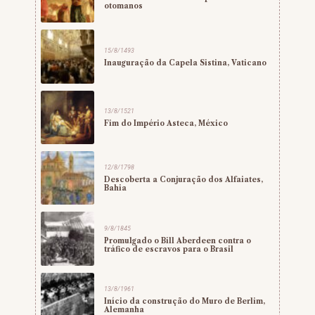
otomanos
15/8/1493
Inauguração da Capela Sistina, Vaticano
13/8/1521
Fim do Império Asteca, México
12/8/1798
Descoberta a Conjuração dos Alfaiates,
Bahia
9/8/1845
Promulgado o Bill Aberdeen contra o
tráfico de escravos para o Brasil
13/8/1961
Início da construção do Muro de Berlim,
Alemanha