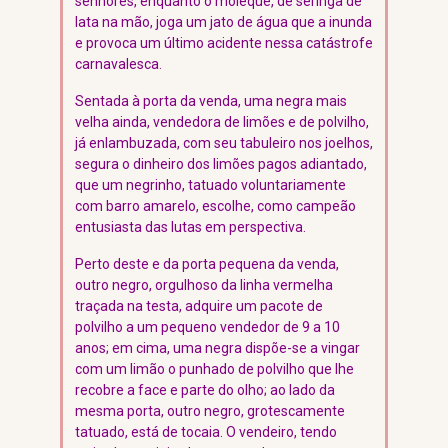
senhores, enquanto o moleque, de seringa de
lata na mão, joga um jato de água que a inunda
e provoca um último acidente nessa catástrofe
carnavalesca.
Sentada à porta da venda, uma negra mais
velha ainda, vendedora de limões e de polvilho,
já enlambuzada, com seu tabuleiro nos joelhos,
segura o dinheiro dos limões pagos adiantado,
que um negrinho, tatuado voluntariamente
com barro amarelo, escolhe, como campeão
entusiasta das lutas em perspectiva.
Perto deste e da porta pequena da venda,
outro negro, orgulhoso da linha vermelha
traçada na testa, adquire um pacote de
polvilho a um pequeno vendedor de 9 a 10
anos; em cima, uma negra dispõe-se a vingar
com um limão o punhado de polvilho que lhe
recobre a face e parte do olho; ao lado da
mesma porta, outro negro, grotescamente
tatuado, está de tocaia. O vendeiro, tendo