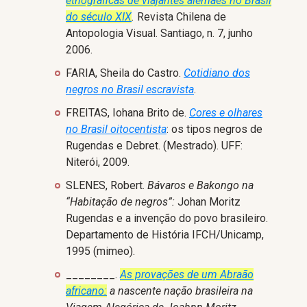
etnográficas de viajantes alemães no Brasil
do século XIX
.
Revista Chilena de
Antopologia Visual. Santiago, n. 7, junho
2006.
FARIA, Sheila do Castro.
Cotidiano dos
negros no Brasil escravista
.
FREITAS, Iohana Brito de.
Cores e olhares
no Brasil oitocentista
: os tipos negros de
Rugendas e Debret. (Mestrado). UFF:
Niterói, 2009.
SLENES, Robert.
Bávaros e Bakongo na
“Habitação de negros”:
Johan Moritz
Rugendas e a invenção do povo brasileiro.
Departamento de História IFCH/Unicamp,
1995 (mimeo).
________.
As provações de um Abraão
africano:
a nascente nação brasileira na