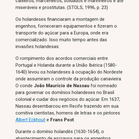
caixeiros, marceneiros, soldados e marinheiros e até
miseráveis e prostitutas. (STOLS, 1996, p. 23)
Os holandeses financiaram a montagem de
engenhos, forneceram equipamentos e fizeram o
transporte do açúcar para a Europa, onde era
comercializado. Isso muito tempo antes das
invasões holandesas.
O rompimento dos acordos comerciais entre
Portugal e Holanda durante a União Ibérica (1580-
1640) levou os holandeses à ocupação do Nordeste
onde assumiram o controle da produção canavieira.
O conde
João Maurício de Nassau
foi nomeado
para governar os domínios holandeses no Brasil
colonial e cuidar dos negócios do açúcar. Em 1637,
Nassau desembarcou em Recife trazendo em sua
comitiva cientistas, homens de letras e os pintores
Albert Eckhout
e
Frans Post
.
Durante o domínio holandês (1630-1654), o
abastecimento de escravos para os engenhos