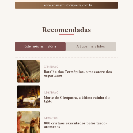
Recomendadas
Este mês na história
Artigos mais lidos
7/8/480 a.C
Batalha das Termópilas, o massacre dos
espartanos
12/8/30 a.C
Morte de Cleópatra, a última rainha do
Egito
14/08/1480
800 cristãos executados pelos turco-
otomanos