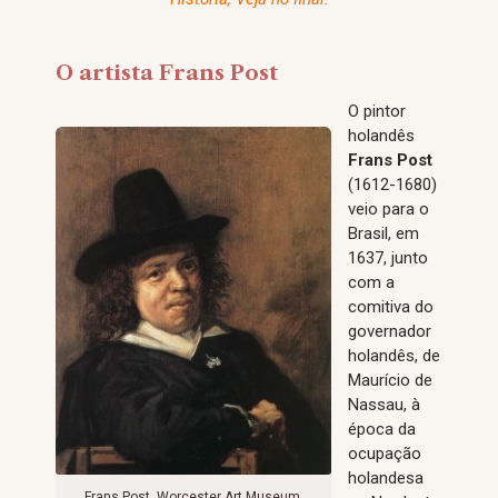
O artista Frans Post
O pintor
holandês
Frans Post
(1612-1680)
veio para o
Brasil, em
1637, junto
com a
comitiva do
governador
holandês, de
Maurício de
Nassau, à
época da
ocupação
holandesa
Frans Post, Worcester Art Museum.