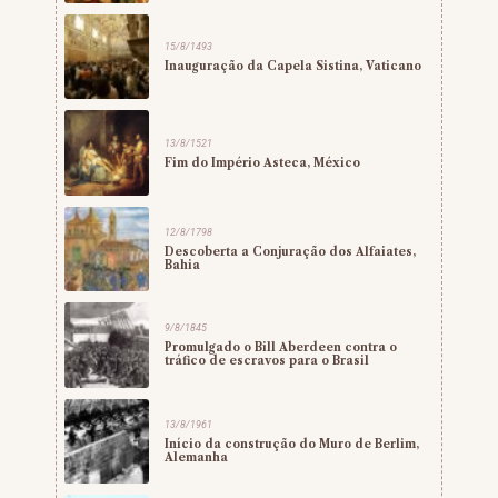
15/8/1493
Inauguração da Capela Sistina, Vaticano
13/8/1521
Fim do Império Asteca, México
12/8/1798
Descoberta a Conjuração dos Alfaiates,
Bahia
9/8/1845
Promulgado o Bill Aberdeen contra o
tráfico de escravos para o Brasil
13/8/1961
Início da construção do Muro de Berlim,
Alemanha