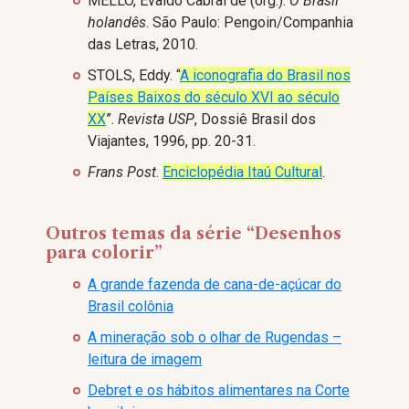
MELLO, Evaldo Cabral de (org.).
O Brasil
holandês
. São Paulo: Pengoin/Companhia
das Letras, 2010.
STOLS, Eddy. “
A iconografia do Brasil nos
Países Baixos do século XVI ao século
XX
”.
Revista USP
, Dossiê Brasil dos
Viajantes, 1996, pp. 20-31.
Frans Post
.
Enciclopédia Itaú Cultural
.
Outros temas da série “Desenhos
para colorir”
A grande fazenda de cana-de-açúcar do
Brasil colônia
A mineração sob o olhar de Rugendas –
leitura de imagem
Debret e os hábitos alimentares na Corte