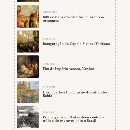
14/08/1480
800 cristãos executados pelos turco-
otomanos
15/8/1493
Inauguração da Capela Sistina, Vaticano
13/8/1521
Fim do Império Asteca, México
12/8/1798
Descoberta a Conjuração dos Alfaiates,
Bahia
9/8/1845
Promulgado o Bill Aberdeen contra o
tráfico de escravos para o Brasil