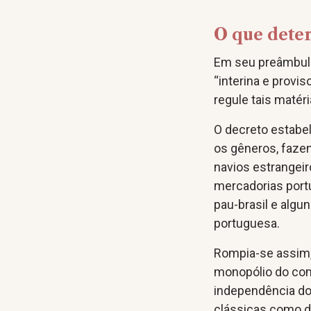
O que dete
Em seu preâmbulo
“interina e provi
regule tais matéri
O decreto estabe
os gêneros, faze
navios estrangeir
mercadorias port
pau-brasil e alg
portuguesa.
Rompia-se assim,
monopólio do com
independência do 
clássicas como de