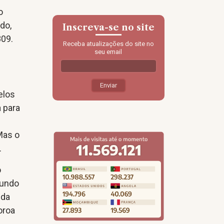
o
do,
Inscreva-se no site
809.
Receba atualizações do site no
seu email
elos
 para
 Mas o
.
o
mundo
 da
oroa