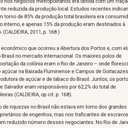
ão nos negócios metropolitanos era obtida com um fraçã
nte reduzida da produção local. Estudos recentes indic
m torno de 85% da produção total brasileira era consumi
 interno, e apenas 15% da produção eram destinados à
. (CALDEIRA, 2011, p. 168.)
 econômico que ocorreu a Abertura dos Portos e, com ela
o Brasil no mercado internacional. Os maiores polos de
ortação da colônia eram o Rio de Janeiro – onde floresc
e açúcar na Baixada Fluminense e Campos de Goitacazes 
rodutora de açúcar e de tabaco do Brasil. Juntos, os port
de Salvador eram responsáveis por 62,2% do total de
eiras (CALDEIRA, op cit. p. 168).
o de riquezas no Brasil não estava em torno dos grandes
oprietários de engenhos, mas nos traficantes de escravos
um reduzido número desses negociantes. No Rio de Jane