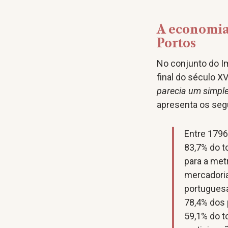
A economia 
Portos
No conjunto do Im
final do século XV
parecia um simple
apresenta os seg
Entre 1796
83,7% do t
para a met
mercadoria
portuguesa
78,4% dos 
59,1% do t