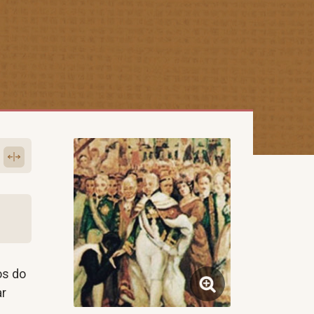
os do
ar