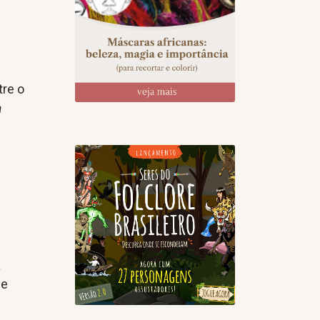
tre o
a
a
 e