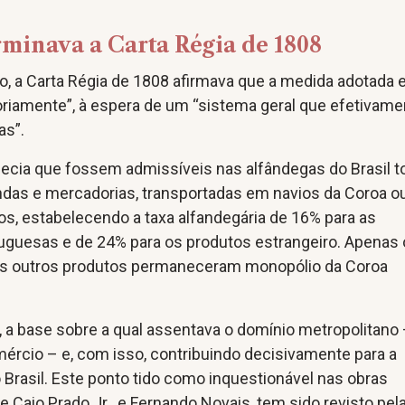
rminava a Carta Régia de 1808
, a Carta Régia de 1808 afirmava que a medida adotada 
soriamente”, à espera de um “sistema geral que efetivam
as”.
lecia que fossem admissíveis nas alfândegas do Brasil 
ndas e mercadorias, transportadas em navios da Coroa 
os, estabelecendo a taxa alfandegária de 16% para as
uguesas e de 24% para os produtos estrangeiro. Apenas 
uns outros produtos permaneceram monopólio da Coroa
 a base sobre a qual assentava o domínio metropolitano 
ércio – e, com isso, contribuindo decisivamente para a
Brasil. Este ponto tido como inquestionável nas obras
 Caio Prado Jr. e Fernando Novais, tem sido revisto pel