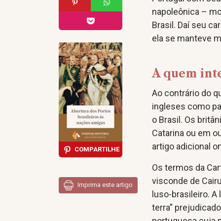
napoleônica – mot
Brasil. Daí seu c
ela se manteve m
A quem inte
Ao contrário do q
ingleses como pa
o Brasil. Os brit
Catarina ou em out
artigo adicional 
COMPARTILHE
Os termos da Cart
visconde de Cairu
Imprima este artigo
luso-brasileiro. 
terra” prejudica
portuguesa cuja p