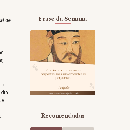
Frase da Semana
al de
as
r,
por
 dia
ue
Recomendadas
oi