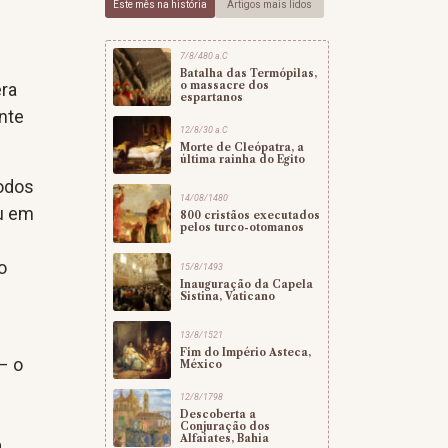
Este mês na história
Artigos mais lidos
7/8/480 a.C
Batalha das Termópilas,
o massacre dos
era
espartanos
ente
12/8/30 a.C
Morte de Cleópatra, a
última rainha do Egito
todos
14/08/1480
ou em
800 cristãos executados
pelos turco-otomanos
o
15/8/1493
Inauguração da Capela
Sistina, Vaticano
13/8/1521
Fim do Império Asteca,
– o
México
12/8/1798
Descoberta a
Conjuração dos
Alfaiates, Bahia
a