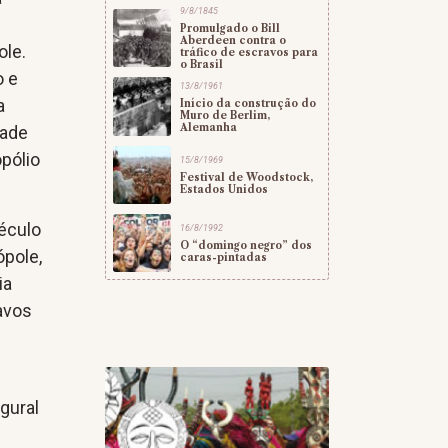
9/8/1845
Promulgado o Bill
Aberdeen contra o
ole.
tráfico de escravos para
o Brasil
o e
13/8/1961
a
Início da construção do
Muro de Berlim,
Alemanha
dade
opólio
15/8/1969
Festival de Woodstock,
Estados Unidos
éculo
16/8/1992
O “domingo negro” dos
ópole,
caras-pintadas
ia
avos
gural