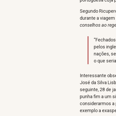
Segundo Ricupero,
durante a viagem
conselhos ao reg
“Fechados 
pelos ingle
nações, sem
o que seri
Interessante obs
José da Silva Lis
seguinte, 28 de 
punha fim a um s
considerarmos a p
exemplo a exaspe