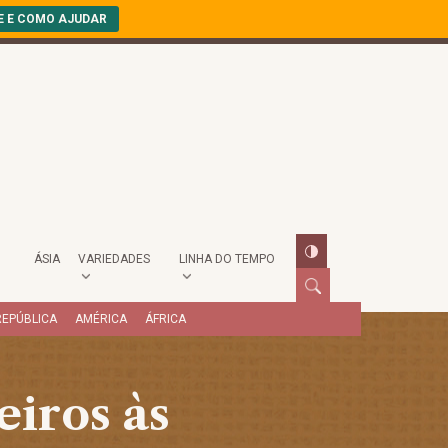
E E COMO AJUDAR
ÁSIA
VARIEDADES
LINHA DO TEMPO
REPÚBLICA
AMÉRICA
ÁFRICA
eiros às