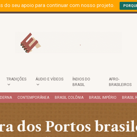
s do seu apoio para continuar com nosso projeto.
PORQU
TRADIÇÕES
ÁUDIO E VÍDEOS
ÍNDIOS DO
AFRO-
BRASIL
BRASILEIROS
ODERNA
CONTEMPORÂNEA
BRASIL COLÔNIA
BRASIL IMPÉRIO
BRASIL 
a dos Portos brasil