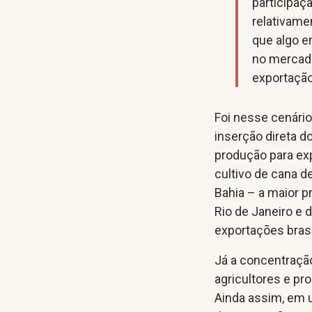
participaç
relativame
que algo e
no mercado
exportação
Foi nesse cenário
inserção direta d
produção para exp
cultivo de cana d
Bahia – a maior p
Rio de Janeiro e 
exportações brasil
Já a concentraçã
agricultores e pr
Ainda assim, em 