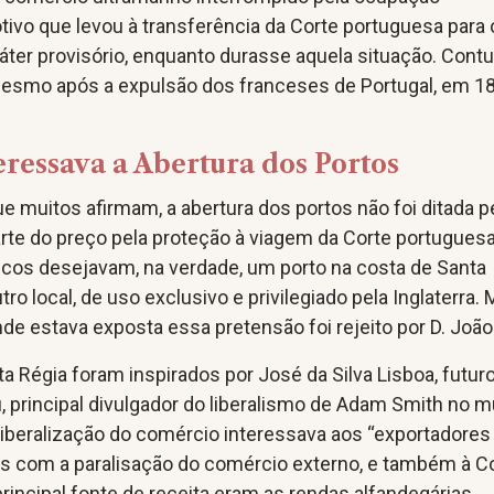
ivo que levou à transferência da Corte portuguesa para 
aráter provisório, enquanto durasse aquela situação. Contu
esmo após a expulsão dos franceses de Portugal, em 1
ressava a Abertura dos Portos
ue muitos afirmam, a abertura dos portos não foi ditada p
rte do preço pela proteção à viagem da Corte portuguesa
ânicos desejavam, na verdade, um porto na costa de Santa
ro local, de uso exclusivo e privilegiado pela Inglaterra.
onde estava exposta essa pretensão foi rejeito por D. João
a Régia foram inspirados por José da Silva Lisboa, futur
, principal divulgador do liberalismo de Adam Smith no 
A liberalização do comércio interessava aos “exportadores
dos com a paralisação do comércio externo, e também à C
rincipal fonte de receita eram as rendas alfandegárias.