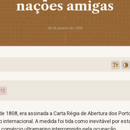
nações amigas
28 de janeiro de 1808
I12
de 1808, era assinada a Carta Régia de Abertura dos Port
 internacional. A medida foi tida como inevitável por est
 comércio ultramarino interrompido pela ocupação