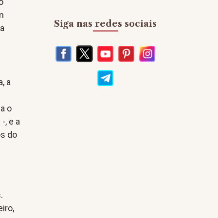
o
am
Siga nas redes sociais
da
, a
ia o
-, e a
os do
.
iro,