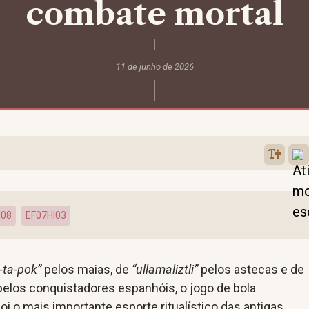
combate mortal
11 de junho de 2026
I08
EF07HI03
-ta-pok”
pelos maias, de
“ullamaliztli”
pelos astecas e de
elos conquistadores espanhóis, o jogo de bola
 o mais importante esporte ritualístico das antigas