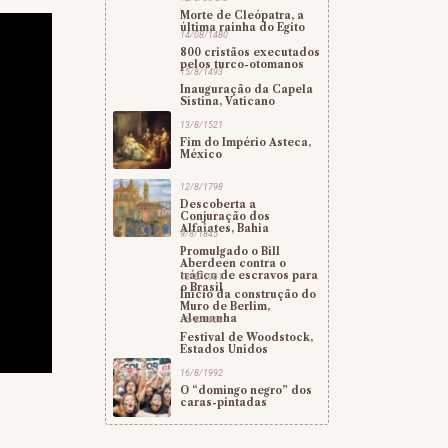
Morte de Cleópatra, a
última rainha do Egito
14/08/1480
800 cristãos executados
pelos turco-otomanos
15/8/1493
Inauguração da Capela
Sistina, Vaticano
13/8/1521
Fim do Império Asteca,
México
12/8/1798
Descoberta a
Conjuração dos
Alfaiates, Bahia
9/8/1845
Promulgado o Bill
Aberdeen contra o
tráfico de escravos para
13/8/1961
o Brasil
Início da construção do
Muro de Berlim,
Alemanha
15/8/1969
Festival de Woodstock,
Estados Unidos
16/8/1992
O “domingo negro” dos
caras-pintadas