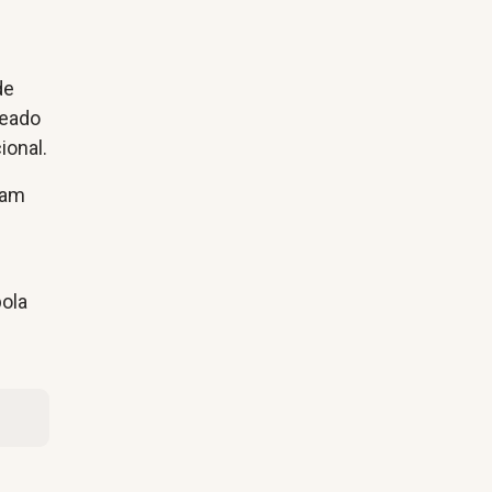
de
veado
ional.
vam
s
bola