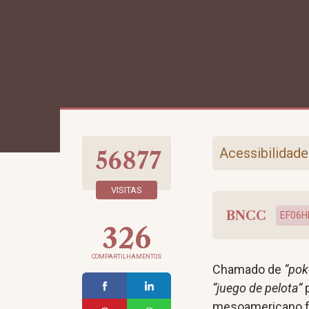
Acessibilidade
56877
VISITAS
BNCC
EF06H
326
COMPARTILHAMENTOS
Chamado de
“pok
“juego de pelota”
p
mesoamericano foi