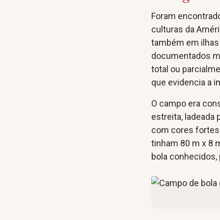
Foram encontrad
culturas da Améri
também em ilhas 
documentados mai
total ou parcialm
que evidencia a i
O campo era cons
estreita, ladeada
com cores fortes
tinham 80 m x 8 
bola conhecidos,