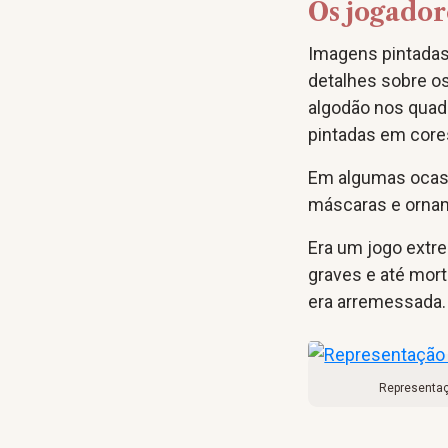
Os jogador
Imagens pintadas
detalhes sobre o
algodão nos quadr
pintadas em cores
Em algumas ocasi
máscaras e ornam
Era um jogo extr
graves e até mor
era arremessada.
Representaçã