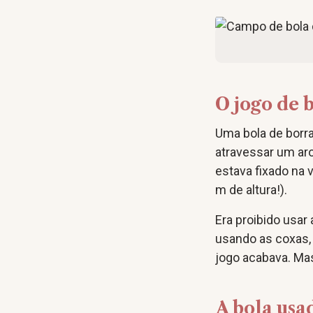
O jogo de
Uma bola de borr
atravessar um aro
estava fixado na v
m de altura!).
Era proibido usar
usando as coxas, 
jogo acabava. Mas
A bola usa