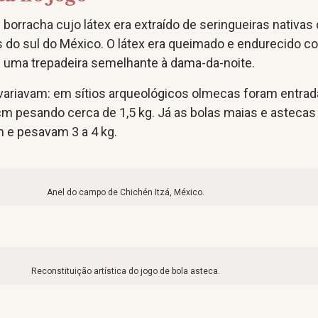
e borracha cujo látex era extraído de seringueiras nativas
is do sul do México. O látex era queimado e endurecido c
,
uma trepadeira semelhante à dama-da-noite.
ariavam: em sítios arqueológicos olmecas foram entra
cm pesando cerca de 1,5 kg. Já as bolas maias e astecas
m e pesavam 3 a 4 kg.
Anel do campo de Chichén Itzá, México.
Reconstituição artística do jogo de bola asteca.