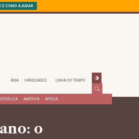
E E COMO AJUDAR
ÁSIA
VARIEDADES
LINHA DO TEMPO
REPÚBLICA
AMÉRICA
ÁFRICA
ano: o