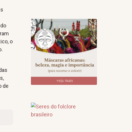
es
ido
oram
ico, o
o.
adas
s,
o de