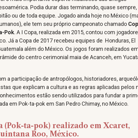
Mesoamérica. Podia durar dias terminando, quase sempre
apitão ou de toda equipe. Jogado ainda hoje no México (m
humanos), ele tem seu próprio campeonato chamado
Co
ta-Pok
. A I Copa, realizada em 2015, contou com jogador
o. Já a Copa de 2017 recebeu equipes de Honduras, El
 Guatemala além do México. Os jogos foram realizados e
irâmide do centro cerimonial maia de Acanceh, em Yucat
m a participação de antropólogos, historiadores, arqueó
istas que explicam a cultura e as regras aplicadas pelos
conhecimentos estão sendo utilizados para fundar a prim
zada em Pok-ta-pok em San Pedro Chimay, no México.
a (Pok-ta-pok) realizado em Xcaret,
Quintana Roo, México.