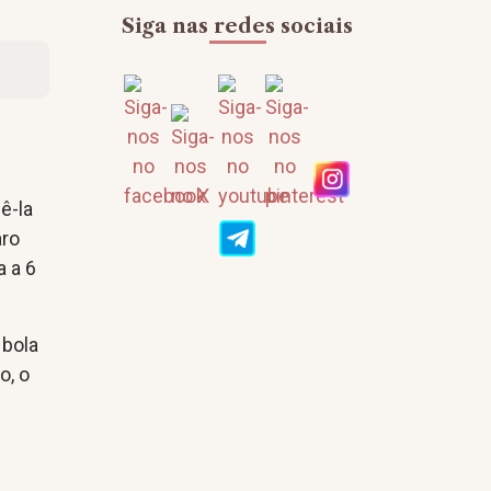
Siga nas redes sociais
ê-la
aro
a a 6
 bola
o, o