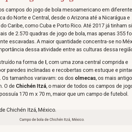
os campos do jogo de bola mesoamericano em diferent
ca do Norte e Central, desde o Arizona até a Nicarágua e
do Caribe, como Cuba e Porto Rico. Até 2017 já tinham s
s de 2.570 quadras de jogo de bola, mas apenas 355 f
ente escavadas. A maior quantidade concentra-se no Méx
mportância dessa atividade entre as culturas dessa regiã
truído na forma de
I
, com uma zona central comprida e
 por paredes inclinadas e recobertas com estuque e pint
. Os tamanhos variavam: os dos
olmecas
, os mais antigo
m. O de
Chichén Itzá
, o maior de todos os campos de jog
 possuía 170 m x 70 m, maior que um campo de futebol.
Campo de bola de Chichén Itzá, México.