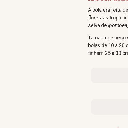
A bola era feita d
florestas tropica
seiva de
ipomoea
Tamanho e peso v
bolas de 10 a 20 
tinham 25 a 30 c