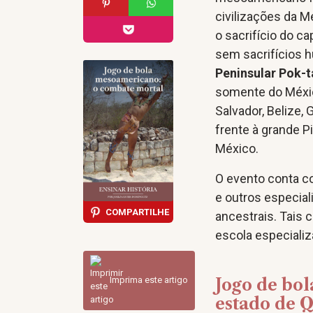
civilizações da 
o sacrifício do c
sem sacrifícios 
Peninsular Pok-
somente do Méxic
Salvador, Belize,
frente à grande P
México.
O evento conta co
e outros especial
COMPARTILHE
ancestrais. Tais 
escola especiali
Imprima este artigo
Jogo de bol
estado de 