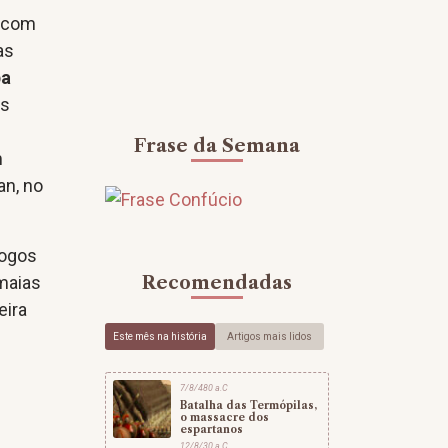
, com
as
pa
es
Frase da Semana
m
an, no
logos
Recomendadas
 maias
eira
Este mês na história
Artigos mais lidos
7/8/480 a.C
Batalha das Termópilas,
o massacre dos
espartanos
12/8/30 a.C