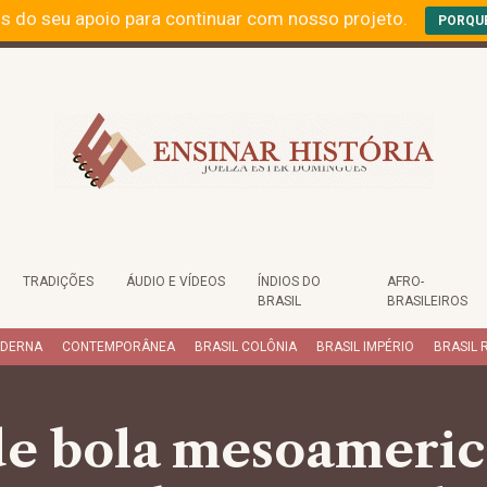
s do seu apoio para continuar com nosso projeto.
PORQU
TRADIÇÕES
ÁUDIO E VÍDEOS
ÍNDIOS DO
AFRO-
BRASIL
BRASILEIROS
ODERNA
CONTEMPORÂNEA
BRASIL COLÔNIA
BRASIL IMPÉRIO
BRASIL 
de bola mesoameric