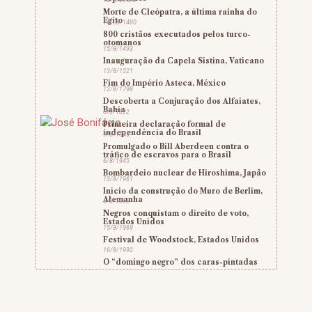
12/8/30 a.C
Morte de Cleópatra, a última rainha do
Egito
14/08/1480
800 cristãos executados pelos turco-
otomanos
15/8/1493
Inauguração da Capela Sistina, Vaticano
13/8/1521
Fim do Império Asteca, México
12/8/1798
Descoberta a Conjuração dos Alfaiates,
Bahia
6/8/1822
Primeira declaração formal de
independência do Brasil
9/8/1845
Promulgado o Bill Aberdeen contra o
tráfico de escravos para o Brasil
6/8/1945
Bombardeio nuclear de Hiroshima, Japão
13/8/1961
Início da construção do Muro de Berlim,
Alemanha
6/8/1965
Negros conquistam o direito de voto,
Estados Unidos
15/8/1969
Festival de Woodstock, Estados Unidos
16/8/1992
O “domingo negro” dos caras-pintadas