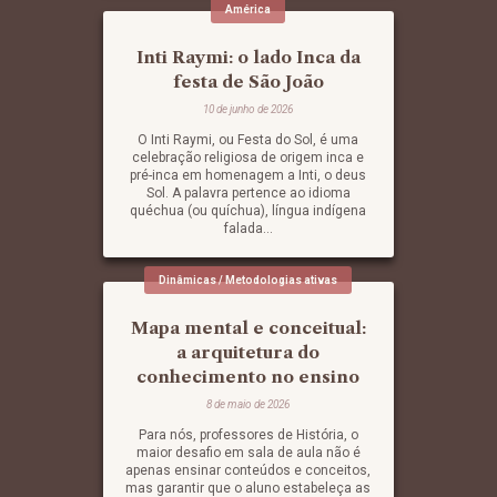
América
Inti Raymi: o lado Inca da
festa de São João
10 de junho de 2026
O Inti Raymi, ou Festa do Sol, é uma
celebração religiosa de origem inca e
pré-inca em homenagem a Inti, o deus
Sol. A palavra pertence ao idioma
quéchua (ou quíchua), língua indígena
falada...
Dinâmicas / Metodologias ativas
Mapa mental e conceitual:
a arquitetura do
conhecimento no ensino
8 de maio de 2026
Para nós, professores de História, o
maior desafio em sala de aula não é
apenas ensinar conteúdos e conceitos,
mas garantir que o aluno estabeleça as