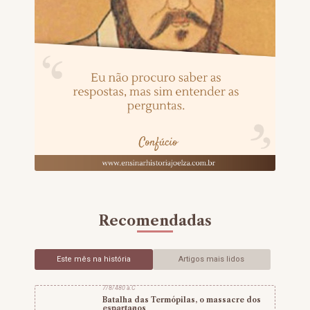
Recomendadas
Este mês na história
Artigos mais lidos
7/8/480 a.C
Batalha das Termópilas, o massacre dos
espartanos