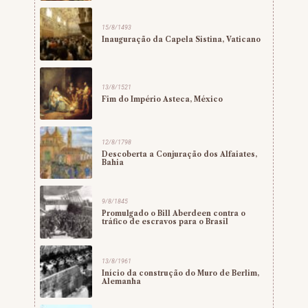
15/8/1493
Inauguração da Capela Sistina, Vaticano
13/8/1521
Fim do Império Asteca, México
12/8/1798
Descoberta a Conjuração dos Alfaiates,
Bahia
9/8/1845
Promulgado o Bill Aberdeen contra o
tráfico de escravos para o Brasil
13/8/1961
Início da construção do Muro de Berlim,
Alemanha