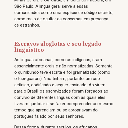
Minas Gerais, e
Cafundó
, em Salto do Pirapora, em
São Paulo. A língua geral serve a essas
comunidades como uma espécie de código secreto,
como meio de ocultar as conversas em presença
de estranhos.
Escravos aloglotas e seu legado
linguístico
As línguas africanas, como as indígenas, eram
essencialmente orais e não normatizadas. Somente
o quimbundo teve escrita e foi gramatizado (como
o tupi-guarani). Não tinham, portanto, um uso
definido, codificado e sequer ensinado. Ao virem
para o Brasil, os escravizados foram forçados ao
convívio de diferentes línguas com as quais eles
tiveram que lidar e se fazer compreender ao mesmo
tempo que aprendiam ou se apropriavam do
português falado por seus senhores.
Dessa forma, durante séculos, os africanos