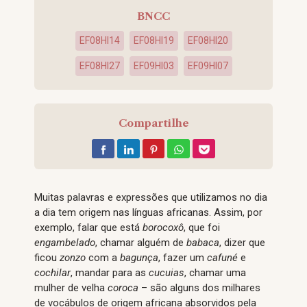
BNCC
EF08HI14
EF08HI19
EF08HI20
EF08HI27
EF09HI03
EF09HI07
Compartilhe
Muitas palavras e expressões que utilizamos no dia
a dia tem origem nas línguas africanas. Assim, por
exemplo, falar que está
borocoxô
, que foi
engambelado
, chamar alguém de
babaca
, dizer que
ficou
zonzo
com a
bagunça
, fazer um
cafuné
e
cochilar
, mandar para as
cucuias
, chamar uma
mulher de velha
coroca
– são alguns dos milhares
de vocábulos de origem africana absorvidos pela