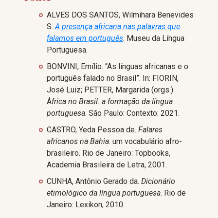
ALVES DOS SANTOS, Wilmihara Benevides
S.
A presença africana nas palavras que
falamos em português
. Museu da Língua
Portuguesa.
BONVINI, Emílio. “As línguas africanas e o
português falado no Brasil”. In: FIORIN,
José Luiz; PETTER, Margarida (orgs.).
Á
frica no Brasil: a formação da língua
portuguesa
. São Paulo: Contexto: 2021.
CASTRO, Yeda Pessoa de.
Falares
africanos na Bahia
: um vocabulário afro-
brasileiro. Rio de Janeiro: Topbooks,
Academia Brasileira de Letra, 2001.
CUNHA, Antônio Gerado da.
Dicionário
etimológico da língua portuguesa
. Rio de
Janeiro: Lexikon, 2010.