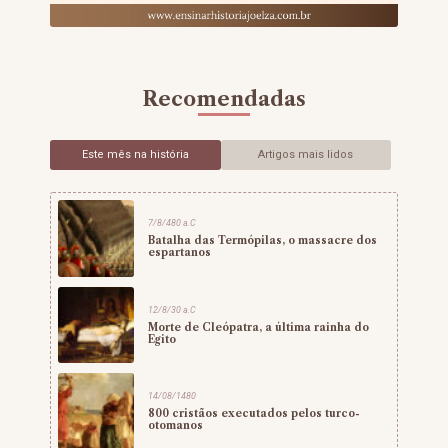
Recomendadas
Este mês na história
Artigos mais lidos
7/8/480 a.C
Batalha das Termópilas, o massacre dos
espartanos
12/8/30 a.C
Morte de Cleópatra, a última rainha do
Egito
14/08/1480
800 cristãos executados pelos turco-
otomanos