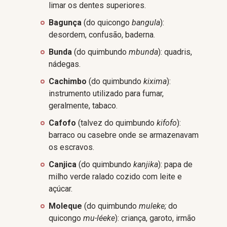
limar os dentes superiores.
Bagunça
(do quicongo
bangula
):
desordem, confusão, baderna.
Bunda
(do quimbundo
mbunda
): quadris,
nádegas.
Cachimbo
(do quimbundo
kixima
):
instrumento utilizado para fumar,
geralmente, tabaco.
Cafofo
(talvez do quimbundo
kifofo
):
barraco ou casebre onde se armazenavam
os escravos.
Canjica
(do quimbundo
kanjika
): papa de
milho verde ralado cozido com leite e
açúcar.
Moleque
(do quimbundo
muleke;
do
quicongo
mu-léeke
): criança, garoto, irmão