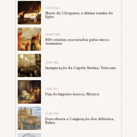
12/8/30 a.C
Morte de Cleópatra, a última rainha do
Egito
14/08/1480
800 cristãos executados pelos turco-
otomanos
15/8/1493
Inauguração da Capela Sistina, Vaticano
13/8/1521
Fim do Império Asteca, México
12/8/1798
Descoberta a Conjuração dos Alfaiates,
Bahia