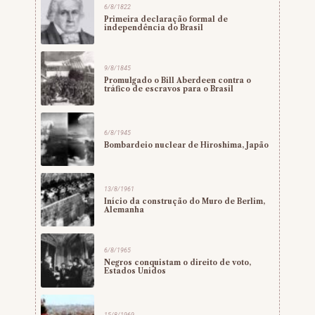
6/8/1822
Primeira declaração formal de
independência do Brasil
9/8/1845
Promulgado o Bill Aberdeen contra o
tráfico de escravos para o Brasil
6/8/1945
Bombardeio nuclear de Hiroshima, Japão
13/8/1961
Início da construção do Muro de Berlim,
Alemanha
6/8/1965
Negros conquistam o direito de voto,
Estados Unidos
15/8/1969