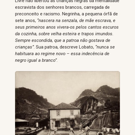
Livre não libertou as crianças negras da mentalidade
escravista dos senhores brancos, carregada de
preconceito e racismo. Negrinha, a pequena órfã de
sete anos,
“nascera na senzala, de mãe escrava, e
seus primeiros anos vivera-os pelos cantos escuros
da cozinha, sobre velha esteira e trapos imundos.
Sempre escondida, que a patroa não gostava de
crianças”
. Sua patroa, descreve Lobato,
“nunca se
habituara ao regime novo – essa indecência de
negro igual a branco”
.