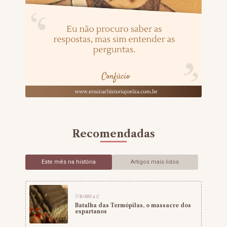
Recomendadas
Este mês na história
Artigos mais lidos
7/8/480 a.C
Batalha das Termópilas, o massacre dos
espartanos