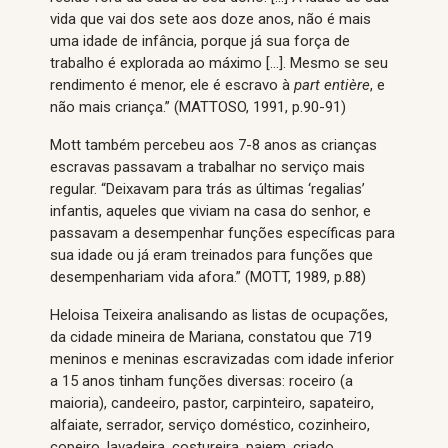
vida que vai dos sete aos doze anos, não é mais
uma idade de infância, porque já sua força de
trabalho é explorada ao máximo […]. Mesmo se seu
rendimento é menor, ele é escravo à
part entière
, e
não mais criança.” (MATTOSO, 1991, p.90-91)
Mott também percebeu aos 7-8 anos as crianças
escravas passavam a trabalhar no serviço mais
regular. “Deixavam para trás as últimas ‘regalias’
infantis, aqueles que viviam na casa do senhor, e
passavam a desempenhar funções específicas para
sua idade ou já eram treinados para funções que
desempenhariam vida afora.” (MOTT, 1989, p.88)
Heloisa Teixeira analisando as listas de ocupações,
da cidade mineira de Mariana, constatou que 719
meninos e meninas escravizadas com idade inferior
a 15 anos tinham funções diversas: roceiro (a
maioria), candeeiro, pastor, carpinteiro, sapateiro,
alfaiate, serrador, serviço doméstico, cozinheiro,
copeiro, lavadeira, costureira, pajem, criado,