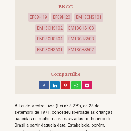
BNCC
EF08HI19
EF08HI20
EM13CHS101
EM13CHS102
EM13CHS103
EM13CHS404
EM13CHS503
EM13CHS601
EM13CHS602
Compartilhe
o
A Lei do Ventre Livre (Lei n
3.279), de 28 de
setembro de 1871, concedeu liberdade às crianças
nascidas de mulheres escravizadas no Império do
Brasil a partir daquela data. Estabelecia, porém,