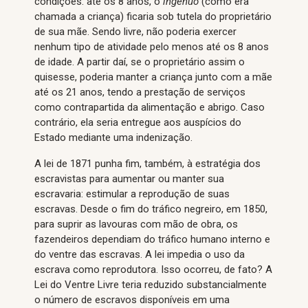
condições: até os 8 anos, o
ingênuo
(como era
chamada a criança) ficaria sob tutela do proprietário
de sua mãe. Sendo livre, não poderia exercer
nenhum tipo de atividade pelo menos até os 8 anos
de idade. A partir daí, se o proprietário assim o
quisesse, poderia manter a criança junto com a mãe
até os 21 anos, tendo a prestação de serviços
como contrapartida da alimentação e abrigo. Caso
contrário, ela seria entregue aos auspícios do
Estado mediante uma indenização.
A lei de 1871 punha fim, também, à estratégia dos
escravistas para aumentar ou manter sua
escravaria: estimular a reprodução de suas
escravas. Desde o fim do tráfico negreiro, em 1850,
para suprir as lavouras com mão de obra, os
fazendeiros dependiam do tráfico humano interno e
do ventre das escravas. A lei impedia o uso da
escrava como reprodutora. Isso ocorreu, de fato? A
Lei do Ventre Livre teria reduzido substancialmente
o número de escravos disponíveis em uma