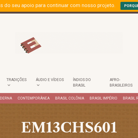
s do seu apoio para continuar com nosso projeto.
PORQU
TRADIÇÕES
ÁUDIO E VÍDEOS
ÍNDIOS DO
AFRO-
BRASIL
BRASILEIROS
ODERNA
CONTEMPORÂNEA
BRASIL COLÔNIA
BRASIL IMPÉRIO
BRASIL 
EM13CHS601