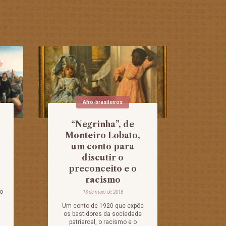
Afro-brasileiros
“Negrinha”, de
Monteiro Lobato,
um conto para
discutir o
preconceito e o
racismo
o
13 de maio de 2018
Um conto de 1920 que expõe
os bastidores da sociedade
patriarcal, o racismo e o