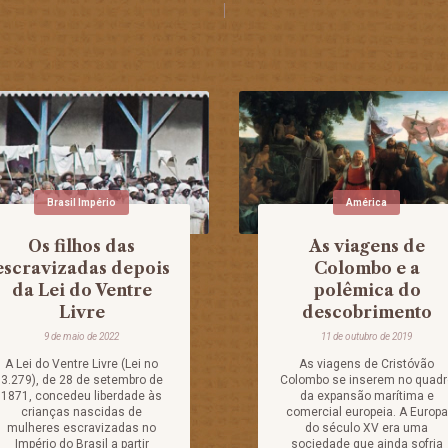
Brasil Império
América
Os filhos das
As viagens de
escravizadas depois
Colombo e a
da Lei do Ventre
polêmica do
Livre
descobrimento
9 de maio de 2022
11 de outubro de 2019
A Lei do Ventre Livre (Lei no
As viagens de Cristóvão
3.279), de 28 de setembro de
Colombo se inserem no quadr
1871, concedeu liberdade às
da expansão marítima e
crianças nascidas de
comercial europeia. A Europa
mulheres escravizadas no
do século XV era uma
Império do Brasil a partir
sociedade que ainda sofria