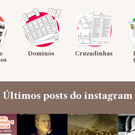
e
Dominós
Cruzadinhas
os
Últimos posts do instagram