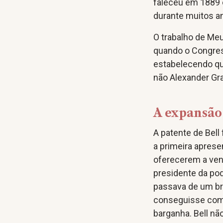
faleceu em 1889 e
durante muitos a
O trabalho de Me
quando o Congres
estabelecendo que
não Alexander Gr
A expansão
A patente de Bell
a primeira aprese
oferecerem a vend
presidente da po
passava de um bri
conseguisse comp
barganha. Bell nã