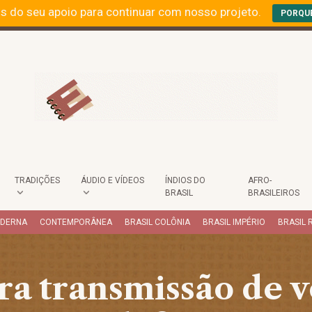
s do seu apoio para continuar com nosso projeto.
PORQU
TRADIÇÕES
ÁUDIO E VÍDEOS
ÍNDIOS DO
AFRO-
BRASIL
BRASILEIROS
ODERNA
CONTEMPORÂNEA
BRASIL COLÔNIA
BRASIL IMPÉRIO
BRASIL 
ra transmissão de v