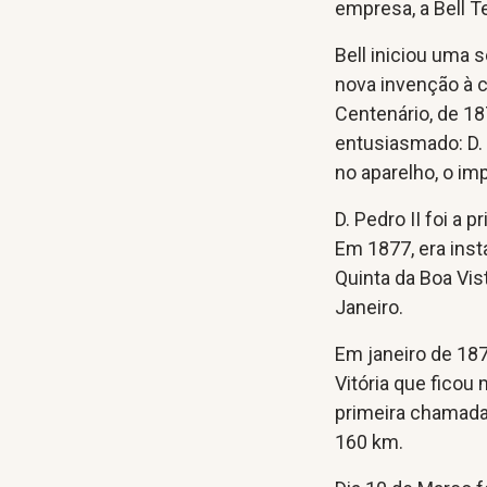
empresa, a Bell 
Bell iniciou uma 
nova invenção à c
Centenário, de 187
entusiasmado: D. 
no aparelho, o imp
D. Pedro II foi a
Em 1877, era insta
Quinta da Boa Vist
Janeiro.
Em janeiro de 187
Vitória que ficou
primeira chamada 
160 km.