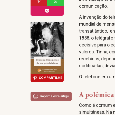
comunicação.
A invenção do te
mundial de mensa
transatlântico, e
1858, o telégrafo
decisivo para o c
valores. Tinha, 
recebidas, depend
codificá-las, devi
O telefone era um
COMPARTILHE
A polêmica
Imprima este artigo
Como é comum em
simultâneas. Na 