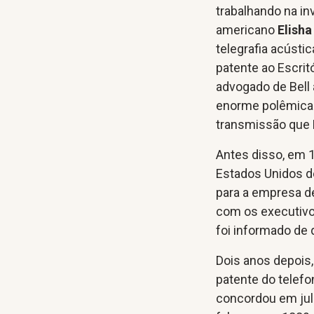
trabalhando na in
americano
Elisha
telegrafia acústi
patente ao Escri
advogado de Bell 
enorme polêmica 
transmissão que B
Antes disso, em 1
Estados Unidos d
para a empresa d
com os executivo
foi informado de 
Dois anos depois, 
patente do telef
concordou em julg