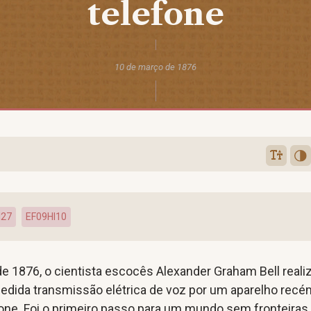
telefone
10 de março de 1876
I27
EF09HI10
e 1876, o cientista escocês
Alexander
Graham Bell reali
edida transmissão elétrica de voz por um aparelho recé
fone. Foi o primeiro passo para um mundo sem fronteiras