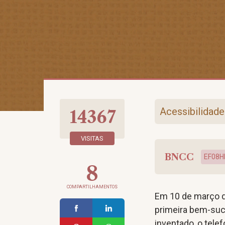
Acessibilidade
14367
VISITAS
BNCC
EF08H
8
COMPARTILHAMENTOS
Em 10 de março d
primeira bem-suc
inventado, o tele