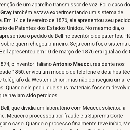
venção de um aparelho transmissor de voz. Foi o caso d
 Gray
também estava experimentando um sistema de
ca. Em 14 de fevereiro de 1876, ele apresentou seu pedid
tório de Patentes dos Estados Unidos. No mesmo dia, o
apresentou o pedido de Bell no escritório de patentes. 
sobre quem chegou primeiro. Seja como for, o sistema 
ell apresentou em 10 de março de 1876 era igual ao de 
874, o inventor italiano
Antonio Meucci
, residente nos
esde 1850, enviou um modelo de telefone e detalhes té
e telégrafo da Western Union, mas não conseguiu uma r
s. Quando ele pediu que seus materiais fossem devolvi
que haviam sido perdidos.
Bell, que dividia um laboratório com Meucci, solicitou a
one. Meucci o processou por fraude e a Suprema Corte
ar o caso. Quando o processo finalmente teve início, M