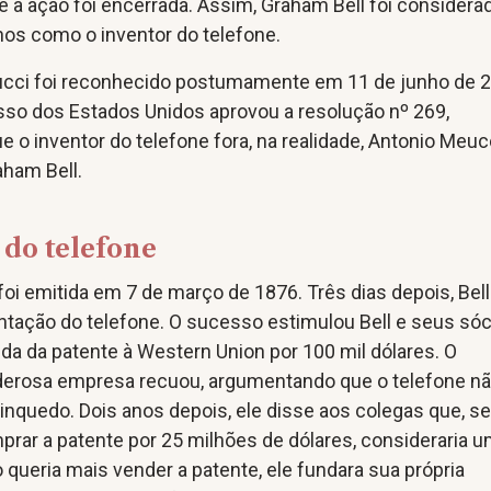
 a ação foi encerrada. Assim, Graham Bell foi considera
nos como o inventor do telefone.
ucci foi reconhecido postumamente em 11 de junho de 2
so dos Estados Unidos aprovou a resolução nº 269,
 o inventor do telefone fora, na realidade, Antonio Meuc
aham Bell.
 do telefone
 foi emitida em 7 de março de 1876. Três dias depois, Bel
ntação do telefone. O sucesso estimulou Bell e seus sóc
a da patente à Western Union por 100 mil dólares. O
derosa empresa recuou, argumentando que o telefone n
nquedo. Dois anos depois, ele disse aos colegas que, s
rar a patente por 25 milhões de dólares, consideraria 
o queria mais vender a patente, ele fundara sua própria