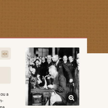
zou a
m-
 na