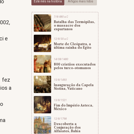
do
Este mês na história
Artigos mais lidos
7/8/480 a.C
002,
Batalha das Termópilas,
o massacre dos
espartanos
ci e
12/8/30 a.C
Morte de Cleópatra, a
última rainha do Egito
14/08/1480
800 cristãos executados
pelos turco-otomanos
l fez
15/8/1493
Inauguração da Capela
ios a
Sistina, Vaticano
13/8/1521
ão
Fim do Império Asteca,
México
e
uma
12/8/1798
Descoberta a
Conjuração dos
Alfaiates, Bahia