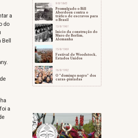
9/8/1845
Promulgado o Bill
Aberdeen contra o
tar a
tráfico de escravos para
o Brasil
o do
13/8/1961
u
Início da construção do
Muro de Berlim,
Alemanha
 Bell
15/8/1969
Festival de Woodstock,
Estados Unidos
any.
16/8/1992
O “domingo negro” dos
 de
caras-pintadas
nha
foi a
de