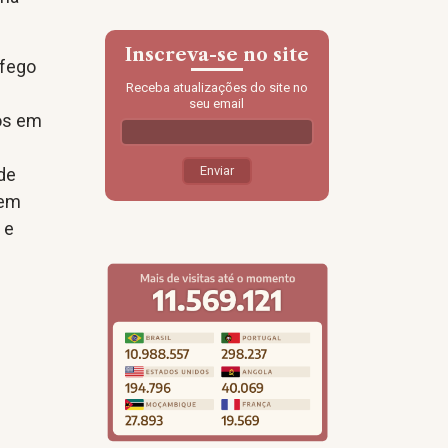
Inscreva-se no site
áfego
Receba atualizações do site no
seu email
dos em
 de
rem
 e