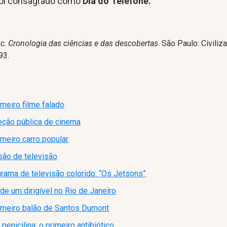
foi consagrado como
Dia do Telefone.
ac.
Cronologia das ciências e das descobertas
. São Paulo: Civiliz
93.
meiro filme falado
jeção pública de cinema
meiro carro popular
são de televisão
grama de televisão colorido: “Os Jetsons”
de um dirigível no Rio de Janeiro
imeiro balão de Santos Dumont
penicilina: o primeiro antibiótico