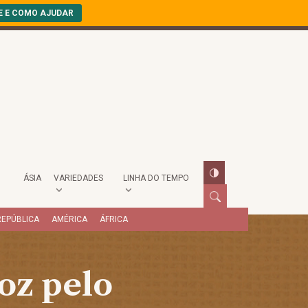
E E COMO AJUDAR
ÁSIA
VARIEDADES
LINHA DO TEMPO
REPÚBLICA
AMÉRICA
ÁFRICA
oz pelo