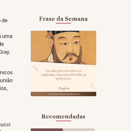
o
Frase da Semana
o de
Há uma
de
Gray.
cnicos
eunião
dos,
Recomendadas
eucci