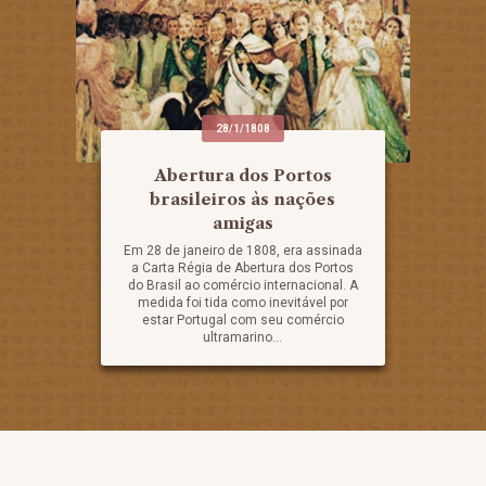
28/1/1808
Abertura dos Portos
brasileiros às nações
amigas
Em 28 de janeiro de 1808, era assinada
a Carta Régia de Abertura dos Portos
do Brasil ao comércio internacional. A
medida foi tida como inevitável por
estar Portugal com seu comércio
ultramarino...