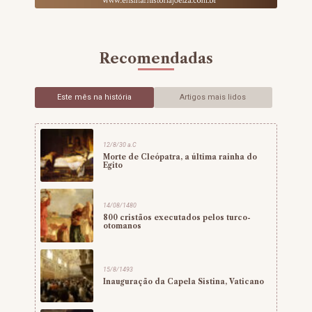
Recomendadas
Este mês na história
Artigos mais lidos
12/8/30 a.C
Morte de Cleópatra, a última rainha do
Egito
14/08/1480
800 cristãos executados pelos turco-
otomanos
15/8/1493
Inauguração da Capela Sistina, Vaticano