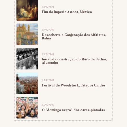
13/8/1521
Fim do Império Asteca, México
12/8/1798
Descoberta a Conjuração dos Alfaiates,
Bahia
13/8/1961
Início da construção do Muro de Berlim,
Alemanha
15/8/1969
Festival de Woodstock, Estados Unidos
16/8/1992
O “domingo negro” dos caras-pintadas