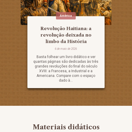
América
Revolução Haitiana: a
revolução deixada no
limbo da História
6 de maio de 2026
Basta folhear um livro didático e ver
quantas páginas são dedicadas às três
grandes revoluções do final do século
XVIII: a Francesa, a Industrial e a
Americana. Compare com o espaço
dado à...
Materiais didáticos