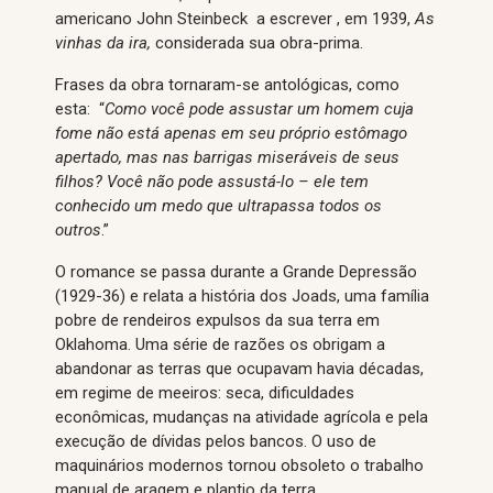
americano John Steinbeck a escrever , em 1939,
As
vinhas da ira,
considerada sua obra-prima.
Frases da obra tornaram-se antológicas, como
esta: “
Como você pode assustar um homem cuja
fome não está apenas em seu próprio estômago
apertado, mas nas barrigas miseráveis ​​de seus
filhos? Você não pode assustá-lo – ele tem
conhecido um medo que ultrapassa todos os
outros
.”
O romance se passa durante a Grande Depressão
(1929-36) e relata a história dos Joads, uma família
pobre de rendeiros expulsos da sua terra em
Oklahoma. Uma série de razões os obrigam a
abandonar as terras que ocupavam havia décadas,
em regime de meeiros: seca, dificuldades
econômicas, mudanças na atividade agrícola e pela
execução de dívidas pelos bancos. O uso de
maquinários modernos tornou obsoleto o trabalho
manual de aragem e plantio da terra.