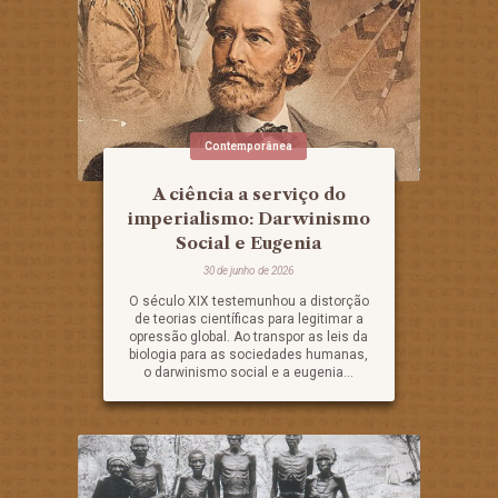
Contemporânea
A ciência a serviço do
imperialismo: Darwinismo
Social e Eugenia
30 de junho de 2026
O século XIX testemunhou a distorção
de teorias científicas para legitimar a
opressão global. Ao transpor as leis da
biologia para as sociedades humanas,
o darwinismo social e a eugenia...