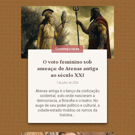
Contemporânea
O voto feminino sob
ameaça: de Atenas antiga
ao século XXI
7 de julho de 2026
Atenas antiga é o berço da civilização
ocidental, solo onde nasceram a
democracia, a filosofia e o teatro. No
auge de seu poder político e cultural, a
cidade-estado moldou os rumos da
história...