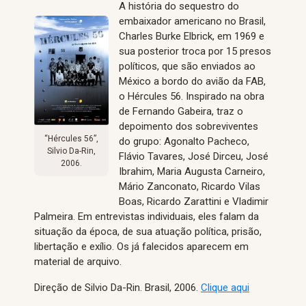
A história do sequestro do
embaixador americano no Brasil,
Charles Burke Elbrick, em 1969 e
sua posterior troca por 15 presos
políticos, que são enviados ao
México a bordo do avião da FAB,
o Hércules 56. Inspirado na obra
de Fernando Gabeira, traz o
depoimento dos sobreviventes
“Hércules 56”,
do grupo: Agonalto Pacheco,
Silvio Da-Rin,
Flávio Tavares, José Dirceu, José
2006.
Ibrahim, Maria Augusta Carneiro,
Mário Zanconato, Ricardo Vilas
Boas, Ricardo Zarattini e Vladimir
Palmeira. Em entrevistas individuais, eles falam da
situação da época, de sua atuação política, prisão,
libertação e exílio. Os já falecidos aparecem em
material de arquivo.
Direção de Silvio Da-Rin. Brasil, 2006.
Clique aqui