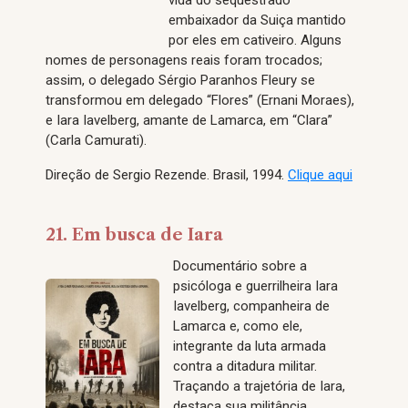
vida do sequestrado
embaixador da Suiça mantido
por eles em cativeiro. Alguns
nomes de personagens reais foram trocados;
assim, o delegado Sérgio Paranhos Fleury se
transformou em delegado “Flores” (Ernani Moraes),
e Iara Iavelberg, amante de Lamarca, em “Clara”
(Carla Camurati).
Direção de Sergio Rezende. Brasil, 1994.
Clique aqui
21. Em busca de Iara
Documentário sobre a
psicóloga e guerrilheira Iara
Iavelberg, companheira de
Lamarca e, como ele,
integrante da luta armada
contra a ditadura militar.
Traçando a trajetória de Iara,
destaca sua militância