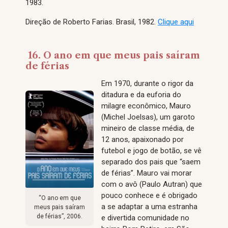
1983.
Direção de Roberto Farias. Brasil, 1982.
Clique aqui
16. O ano em que meus pais saíram
de férias
Em 1970, durante o rigor da
ditadura e da euforia do
milagre econômico, Mauro
(Michel Joelsas), um garoto
mineiro de classe média, de
12 anos, apaixonado por
futebol e jogo de botão, se vê
separado dos pais que “saem
de férias”. Mauro vai morar
com o avô (Paulo Autran) que
pouco conhece e é obrigado
“O ano em que
a se adaptar a uma estranha
meus pais saíram
de férias”, 2006.
e divertida comunidade no