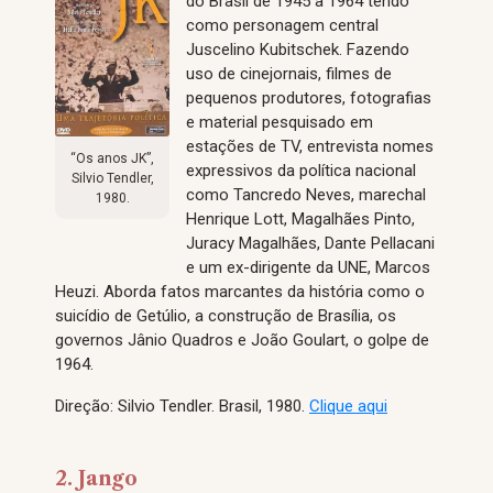
do Brasil de 1945 a 1964 tendo
como personagem central
Juscelino Kubitschek. Fazendo
uso de cinejornais, filmes de
pequenos produtores, fotografias
e material pesquisado em
estações de TV, entrevista nomes
“Os anos JK”,
expressivos da política nacional
Silvio Tendler,
como Tancredo Neves, marechal
1980.
Henrique Lott, Magalhães Pinto,
Juracy Magalhães, Dante Pellacani
e um ex-dirigente da UNE, Marcos
Heuzi. Aborda fatos marcantes da história como o
suicídio de Getúlio, a construção de Brasília, os
governos Jânio Quadros e João Goulart, o golpe de
1964.
Direção: Silvio Tendler. Brasil, 1980.
Clique aqui
2. Jango