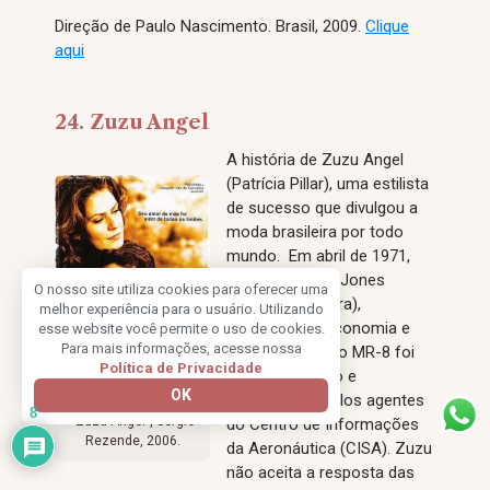
Direção de Paulo Nascimento. Brasil, 2009.
Clique
aqui
24. Zuzu Angel
A história de Zuzu Angel
(Patrícia Pillar), uma estilista
de sucesso que divulgou a
moda brasileira por todo
mundo. Em abril de 1971,
seu filho Stuart Jones
O nosso site utiliza cookies para oferecer uma
(Daniel de Oliveira),
melhor experiência para o usuário. Utilizando
estudante de economia e
esse website você permite o uso de cookies.
Para mais informações, acesse nossa
ativista filiado ao MR-8 foi
Política de Privacidade
preso, torturado e
OK
assassinado pelos agentes
8
“Zuzu Angel”, Sérgio
do Centro de Informações
Rezende, 2006.
da Aeronáutica (CISA). Zuzu
não aceita a resposta das