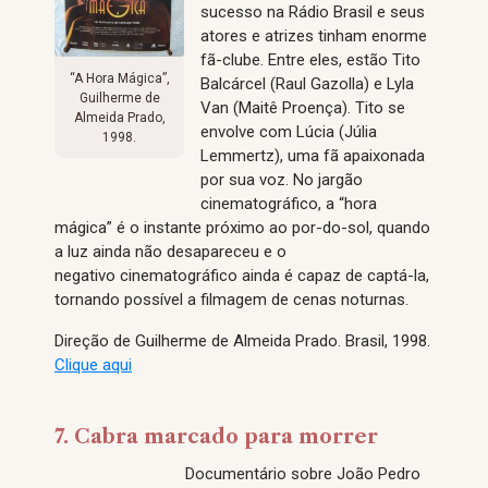
sucesso na Rádio Brasil e seus
atores e atrizes tinham enorme
fã-clube. Entre eles, estão Tito
“A Hora Mágica”,
Balcárcel (Raul Gazolla) e Lyla
Guilherme de
Van (Maitê Proença). Tito se
Almeida Prado,
envolve com Lúcia (Júlia
1998.
Lemmertz), uma fã apaixonada
por sua voz. No jargão
cinematográfico, a “hora
mágica” é o instante próximo ao por-do-sol, quando
a luz ainda não desapareceu e o
negativo cinematográfico ainda é capaz de captá-la,
tornando possível a filmagem de cenas noturnas.
Direção de Guilherme de Almeida Prado. Brasil, 1998.
Clique aqui
7. Cabra marcado para morrer
Documentário sobre João Pedro