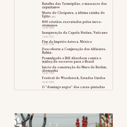
Batalha das Termópilas, o massacre dos
espartanos
12/8/30 a.C
Morte de Cleópatra, a última rainha do
Egito
14/08/1480
800 cristãos executados pelos turco-
otomanos
15/8/1493
Inauguração da Capela Sistina, Vaticano
13/8/1521
Fim do Império Asteca, México
12/8/1798
Descoberta a Conjuração dos Alfaiates,
Bahia
9/8/1845
Promulgado o Bill Aberdeen contra o
tráfico de escravos para o Brasil
13/8/1961
Início da construção do Muro de Berlim,
Alemanha
15/8/1969
Festival de Woodstock, Estados Unidos
16/8/1992
O “domingo negro” dos caras-pintadas