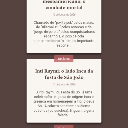
mesoamericano: o
combate mortal
11 de junho de 2026
Chamado de "pok-ta-pok" pelos maias,
de "ullamaliztli” pelos astecas e de
“juego de pelota” pelos conquistadores
espanhóis, o jogo de bola
mesoamericano foi o mais importante
esporte...
América
Inti Raymi: o lado Inca da
festa de São João
10 de junho de 2026
O Inti Raymi, ou Festa do Sol, é uma
celebração religiosa de origem inca e
pré-inca em homenagem a Inti, o deus
Sol. A palavra pertence ao idioma
quéchua (ou quíchua), língua indígena
falada...