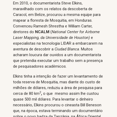
Em 2010, o documentarista Steve Elkins,
maravilhado com os relatos da descoberta de
Caracol, em Belize, procurou a mesma equipe para
mapear a floresta de Mosquitia, em Honduras.
Convenceu Ramesh Shrestha e William Carter,
diretores do
NCALM
(
National Center for Airborne
Laser Mapping
, da Universidade de Houston)
e
especialistas na tecnologia LIDAR a embarcarem na
aventura de descobrir a
Ciudad Blanca
. Muitos
acharam loucura dar ouvidos a um documentarista
que pretendia executar um trabalho sem a presença
de pesquisadores acadêmicos.
Elkins tinha a intenção de fazer um levantamento de
toda reserva de Mosquitia, mas diante do custo de
milhões de dólares, reduziu a área de pesquisa para
2
cerca de 80 km
,
o que mesmo assim lhe custou
quase 500 mil dólares. Para levantar o dinheiro
necessário, Elkins procurou o cineasta Bill Beneson
que, na época, estava terminando um documentário
sobre o povo hadza da Tanzânia, na África Oriental.