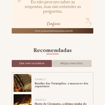
Recomendadas
Este mês na história
Artigos mais lidos
7/8/480 a.C
Batalha das Termópilas, o massacre dos
espartanos
12/8/30 a.C
Morte de Cleópatra, a última rainha do