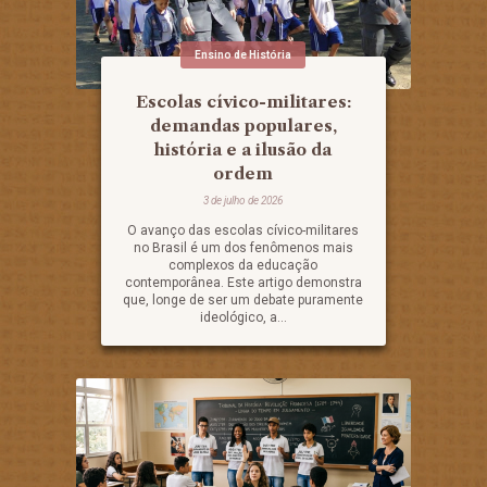
Ensino de História
Escolas cívico-militares:
demandas populares,
história e a ilusão da
ordem
3 de julho de 2026
O avanço das escolas cívico-militares
no Brasil é um dos fenômenos mais
complexos da educação
contemporânea. Este artigo demonstra
que, longe de ser um debate puramente
ideológico, a...