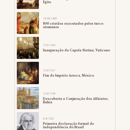
Egito
14/08/1480
800 cristãos executados pelos turco-
otomanos
15/8/1493
Inauguração da Capela Sistina, Vaticano
13/8/1521
Fim do Império Asteca, México
12/8/1798
Descoberta a Conjuração dos Alfaiates,
Bahia
6/8/1822
Primeira declaração formal de
independência do Brasil