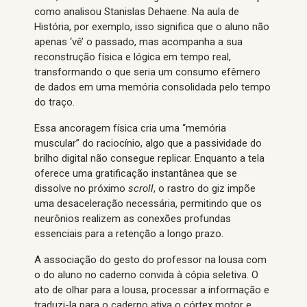
como analisou Stanislas Dehaene. Na aula de
História, por exemplo, isso significa que o aluno não
apenas ‘vê’ o passado, mas acompanha a sua
reconstrução física e lógica em tempo real,
transformando o que seria um consumo efêmero
de dados em uma memória consolidada pelo tempo
do traço.
Essa ancoragem física cria uma “memória
muscular” do raciocínio, algo que a passividade do
brilho digital não consegue replicar. Enquanto a tela
oferece uma gratificação instantânea que se
dissolve no próximo
scroll
, o rastro do giz impõe
uma desaceleração necessária, permitindo que os
neurônios realizem as conexões profundas
essenciais para a retenção a longo prazo.
A associação do gesto do professor na lousa com
o do aluno no caderno convida à cópia seletiva. O
ato de olhar para a lousa, processar a informação e
traduzi-la para o caderno ativa o córtex motor e