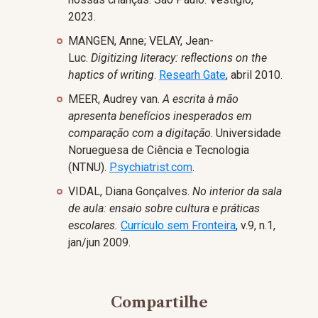
2023.
MANGEN, Anne; VELAY, Jean-
Luc.
Digitizing literacy: reflections on the
haptics of writing
.
Researh Gate
, abril 2010.
MEER, Audrey van.
A escrita à mão
apresenta benefícios inesperados em
comparação com a digitação
. Universidade
Norueguesa de Ciência e Tecnologia
(NTNU).
Psychiatrist.com
.
VIDAL, Diana Gonçalves.
No interior da sala
de aula: ensaio sobre cultura e práticas
escolares.
Currículo sem Fronteira
, v.9, n.1,
jan/jun 2009.
Compartilhe