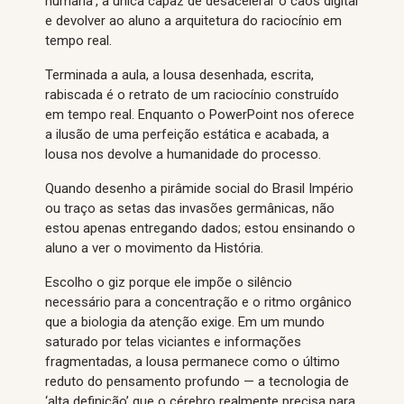
humana’, a única capaz de desacelerar o caos digital
e devolver ao aluno a arquitetura do raciocínio em
tempo real.
Terminada a aula, a lousa desenhada, escrita,
rabiscada é o retrato de um raciocínio construído
em tempo real. Enquanto o PowerPoint nos oferece
a ilusão de uma perfeição estática e acabada, a
lousa nos devolve a humanidade do processo.
Quando desenho a pirâmide social do Brasil Império
ou traço as setas das invasões germânicas, não
estou apenas entregando dados; estou ensinando o
aluno a ver o movimento da História.
Escolho o giz porque ele impõe o silêncio
necessário para a concentração e o ritmo orgânico
que a biologia da atenção exige. Em um mundo
saturado por telas viciantes e informações
fragmentadas, a lousa permanece como o último
reduto do pensamento profundo — a tecnologia de
‘alta definição’ que o cérebro realmente precisa para