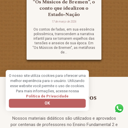
“Os Músicos de Bremen”, o
conto que idealizou o
Estado-Nação
17 de março de 2026
Os contos de fadas, em sua essência
polissêmica, transcendem a narrativa
infantil para se tornarem espelhos das
tensões e anseios de sua época. Em
"Os Músicos de Bremen", as metáforas
de...
O nosso site utiliza cookies para oferecer uma
melhor experiência para o usuário. Utilizando
esse website você permite o uso de cookies.
Para mais informações, acesse nossa
Materiais didáticos
Política de Privacidade
OK
Nossos materiais didáticos são utilizados e aprovados
por centenas de professores no Ensino Fundamental 2 e