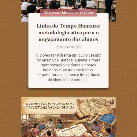
Dinâmicas / Metodologias ativas
Linha do Tempo Humana:
metodologia ativa para o
engajamento dos alunos
26 de maio de 2026
O professor enfrenta um duplo desafio
no ensino de História: superar a mera
memorização de datas e nomes
isolados e, ao mesmo tempo,
demonstrar aos alunos a importância
de identificar e ordenar...