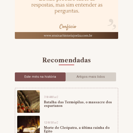
Recomendadas
Este mês na história
Artigos mais lidos
7/8/480 a.C
Batalha das Termópilas, o massacre dos
espartanos
12/8/30 a.C
Morte de Cleópatra, a última rainha do
Egito