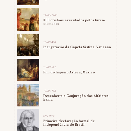
14/08/1480
800 cristãos executados pelos turco-
otomanos
15/8/1493
Inauguração da Capela Sistina, Vaticano
13/8/1521
Fim do Império Asteca, México
12/8/1798
Descoberta a Conjuração dos Alfaiates,
Bahia
6/8/1822
Primeira declaração formal de
independência do Brasil