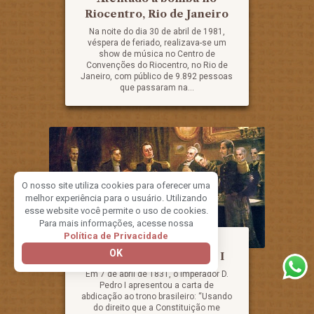
Riocentro, Rio de Janeiro
Na noite do dia 30 de abril de 1981,
véspera de feriado, realizava-se um
show de música no Centro de
Convenções do Riocentro, no Rio de
Janeiro, com público de 9.892 pessoas
que passaram na...
O nosso site utiliza cookies para oferecer uma
melhor experiência para o usuário. Utilizando
esse website você permite o uso de cookies.
Para mais informações, acesse nossa
07/04/1831
Política de Privacidade
OK
Abdicação de D. Pedro I
Em 7 de abril de 1831, o imperador D.
Pedro I apresentou a carta de
abdicação ao trono brasileiro: “Usando
do direito que a Constituição me