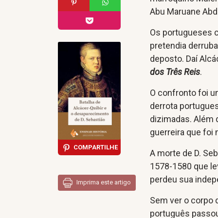
Abu Maruane Abda
Os portugueses c
pretendia derruba
deposto. Daí Alc
dos Três Reis
.
O confronto foi u
derrota portugue
dizimadas. Além d
guerreira que foi
COMPARTILHE
A morte de D. Seb
1578-1580 que lev
perdeu sua indep
Imprima este artigo
Sem ver o corpo 
português passou 