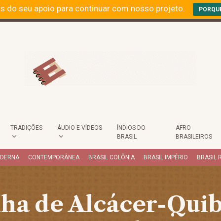
s do seu apoio para continuar com nosso projeto.
PORQU
TRADIÇÕES
ÁUDIO E VÍDEOS
ÍNDIOS DO
AFRO-
BRASIL
BRASILEIROS
ODERNA
CONTEMPORÂNEA
BRASIL COLÔNIA
BRASIL IMPÉRIO
BRASIL 
ha de Alcácer-Quib