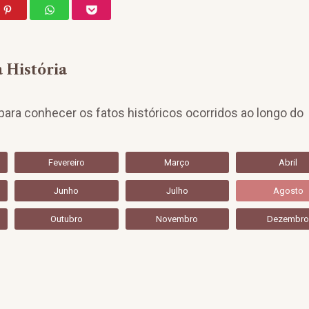
 História
ara conhecer os fatos históricos ocorridos ao longo do
Fevereiro
Março
Abril
Junho
Julho
Agosto
Outubro
Novembro
Dezembr