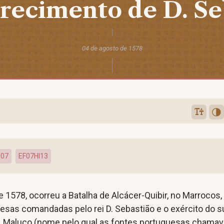
recimento de D. Se
04 de agosto de 1578
I07
EF07HI13
 1578, ocorreu a Batalha de Alcácer-Quibir, no Marrocos,
esas comandadas pelo rei D. Sebastião e o exército do s
i Maluco (nome pelo qual as fontes portuguesas chama