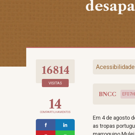
desapa
Acessibilidade
16814
VISITAS
BNCC
EF07H
14
COMPARTILHAMENTOS
Em 4 de agosto de
as tropas portugu
marroquino Mule