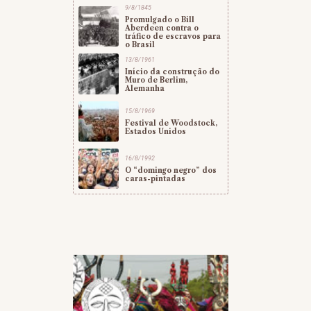
9/8/1845
Promulgado o Bill
Aberdeen contra o
tráfico de escravos para
o Brasil
13/8/1961
Início da construção do
Muro de Berlim,
Alemanha
15/8/1969
Festival de Woodstock,
Estados Unidos
16/8/1992
O “domingo negro” dos
caras-pintadas