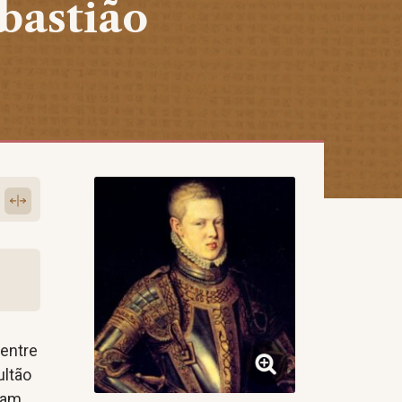
bastião
 entre
ultão
vam