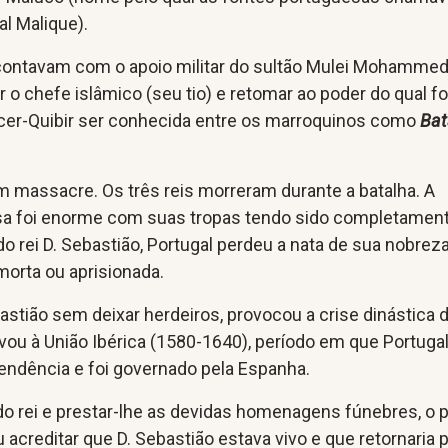
l Malique).
ontavam com o apoio militar do sultão Mulei Mohamme
r o chefe islâmico (seu tio) e retomar ao poder do qual fo
ácer-Quibir ser conhecida entre os marroquinos como
B
at
m massacre. Os três reis morreram durante a batalha. A
sa foi enorme com suas tropas tendo sido completamen
o rei D. Sebastião, Portugal perdeu a nata de sua nobrez
 morta ou aprisionada.
astião sem deixar herdeiros, provocou a crise dinástica 
ou à União Ibérica (1580-1640), período em que Portuga
endência e foi governado pela Espanha.
do rei e prestar-lhe as devidas homenagens fúnebres, o 
acreditar que D. Sebastião estava vivo e que retornaria 