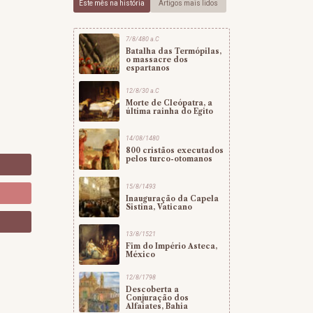
Este mês na história
Artigos mais lidos
7/8/480 a.C
Batalha das Termópilas,
o massacre dos
espartanos
12/8/30 a.C
Morte de Cleópatra, a
última rainha do Egito
14/08/1480
800 cristãos executados
pelos turco-otomanos
15/8/1493
Inauguração da Capela
Sistina, Vaticano
o
13/8/1521
Fim do Império Asteca,
México
12/8/1798
Descoberta a
Conjuração dos
Alfaiates, Bahia