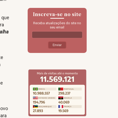
Inscreva-se no site
d que
Receba atualizações do site no
ra
seu email
alha
te
a
de
l
povo
para