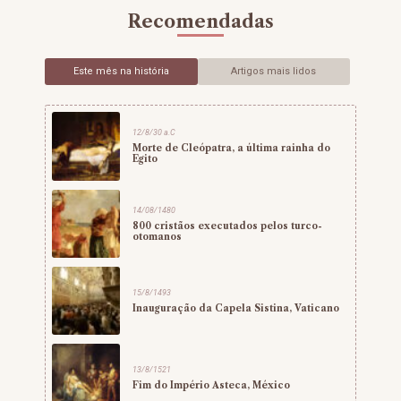
Recomendadas
Este mês na história
Artigos mais lidos
12/8/30 a.C
Morte de Cleópatra, a última rainha do
Egito
14/08/1480
800 cristãos executados pelos turco-
otomanos
15/8/1493
Inauguração da Capela Sistina, Vaticano
13/8/1521
Fim do Império Asteca, México