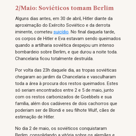
2/Maio: Soviéticos tomam Berlim
Alguns dias antes, em 30 de abril, Hitler diante da
aproximação do Exército Soviético e da derrota
iminente, cometeu
suicídio
. No final daquela tarde,
os corpos de Hitler e Eva estavam sendo queimados
quando a artilharia soviética despejou um intenso
bombardeio sobre Berlim, e que durou a noite toda.
Chancelaria ficou totalmente destruída.
Por volta das 23h daquele dia, as tropas soviéticas
chegaram ao jardim da Chancelaria e vasculharam
toda a área à procura dos restos queimados. Estes
só seriam encontrados entre 2 e 5 de maio, junto
com os restos carbonizados de Goebbels e sua
família, além dos cadáveres de dois cachorros que
poderiam ser de Blondi e seu filhote Wulf, cães de
estimação de Hitler.
No dia 2 de maio, os soviéticos conquistaram
Berlim, consolidando a vitória sobre os alemães e