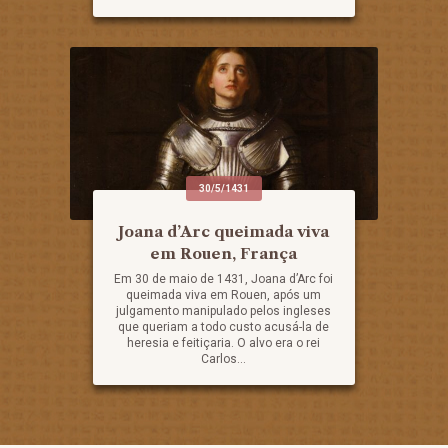
30/5/1431
Joana d’Arc queimada viva
em Rouen, França
Em 30 de maio de 1431, Joana d’Arc foi
queimada viva em Rouen, após um
julgamento manipulado pelos ingleses
que queriam a todo custo acusá-la de
heresia e feitiçaria. O alvo era o rei
Carlos...