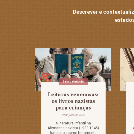
Descrever e contextuali
estados
Sem categoria
Leituras venenosas:
os livros nazistas
para crianças
19 de julho de 2026
A literatura infantil na
Alemanha nazista (1933-1945)
funcionou como ferramenta