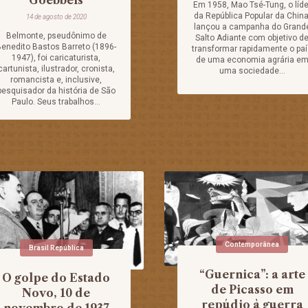
Em 1958, Mao Tsé-Tung, o líde
da República Popular da China
14 de agosto de 2020
lançou a campanha do Grand
Belmonte, pseudônimo de
Salto Adiante com objetivo d
enedito Bastos Barreto (1896-
transformar rapidamente o pa
1947), foi caricaturista,
de uma economia agrária e
cartunista, ilustrador, cronista,
uma sociedade...
romancista e, inclusive,
pesquisador da história de São
Paulo. Seus trabalhos...
Contemporânea
Brasil República
“Guernica”: a arte
O golpe do Estado
de Picasso em
Novo, 10 de
repúdio à guerra