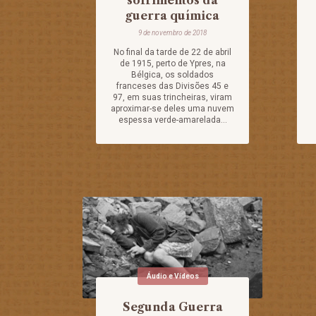
sofrimentos da
guerra química
9 de novembro de 2018
No final da tarde de 22 de abril
de 1915, perto de Ypres, na
Bélgica, os soldados
franceses das Divisões 45 e
97, em suas trincheiras, viram
aproximar-se deles uma nuvem
espessa verde-amarelada...
Áudio e Vídeos
Segunda Guerra