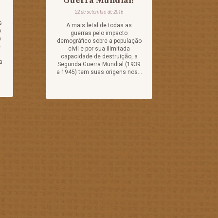
Guerra Mundial?
22 de setembro de 2016
s
A mais letal de todas as
o
guerras pelo impacto
a
demográfico sobre a população
e
civil e por sua ilimitada
capacidade de destruição, a
a
Segunda Guerra Mundial (1939
a 1945) tem suas origens nos...