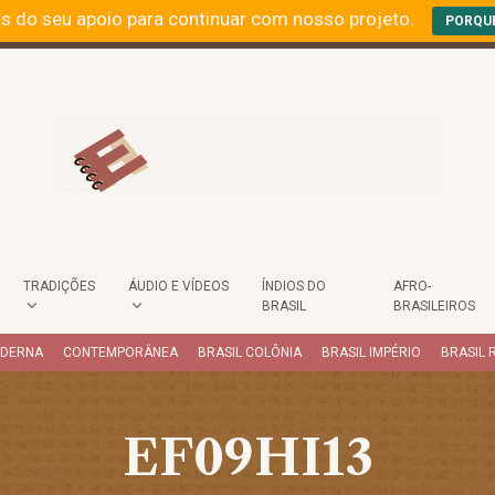
s do seu apoio para continuar com nosso projeto.
PORQU
TRADIÇÕES
ÁUDIO E VÍDEOS
ÍNDIOS DO
AFRO-
BRASIL
BRASILEIROS
ODERNA
CONTEMPORÂNEA
BRASIL COLÔNIA
BRASIL IMPÉRIO
BRASIL 
EF09HI13