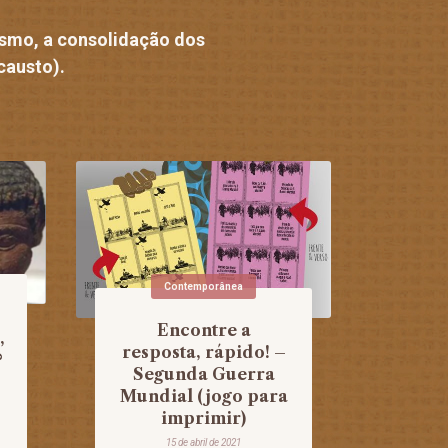
ismo, a consolidação dos
causto).
Contemporânea
Encontre a
,
resposta, rápido! –
?
Segunda Guerra
Mundial (jogo para
imprimir)
15 de abril de 2021