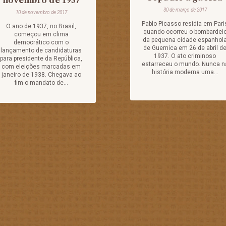
novembro de 1937
30 de março de 2017
10 de novembro de 2017
Pablo Picasso residia em Pari
O ano de 1937, no Brasil,
quando ocorreu o bombardei
começou em clima
da pequena cidade espanhol
democrático com o
de Guernica em 26 de abril d
lançamento de candidaturas
1937. O ato criminoso
para presidente da República,
estarreceu o mundo. Nunca n
com eleições marcadas em
história moderna uma...
janeiro de 1938. Chegava ao
fim o mandato de...