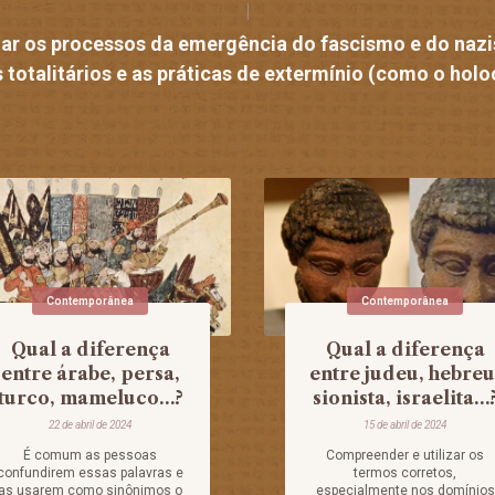
zar os processos da emergência do fascismo e do naz
 totalitários e as práticas de extermínio (como o holo
Contemporânea
Contemporânea
Qual a diferença
Qual a diferença
entre árabe, persa,
entre judeu, hebreu
turco, mameluco…?
sionista, israelita…
22 de abril de 2024
15 de abril de 2024
É comum as pessoas
Compreender e utilizar os
confundirem essas palavras e
termos corretos,
as usarem como sinônimos o
especialmente nos domínios