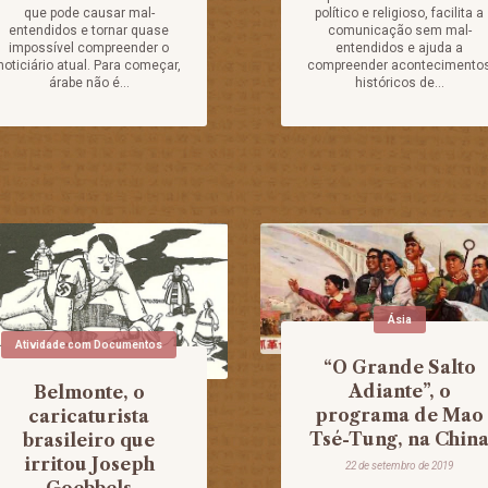
que pode causar mal-
político e religioso, facilita a
entendidos e tornar quase
comunicação sem mal-
impossível compreender o
entendidos e ajuda a
noticiário atual. Para começar,
compreender acontecimento
árabe não é...
históricos de...
Ásia
Atividade com Documentos
“O Grande Salto
Adiante”, o
Belmonte, o
programa de Mao
caricaturista
Tsé-Tung, na Chin
brasileiro que
irritou Joseph
22 de setembro de 2019
Goebbels