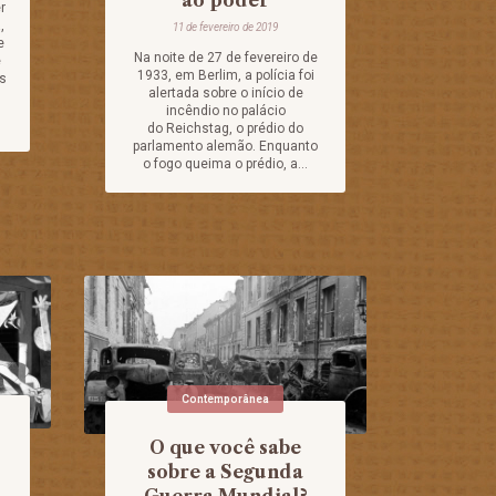
r
,
11 de fevereiro de 2019
e
Na noite de 27 de fevereiro de
e
1933, em Berlim, a polícia foi
ís
alertada sobre o início de
m
incêndio no palácio
do Reichstag, o prédio do
parlamento alemão. Enquanto
o fogo queima o prédio, a...
Contemporânea
O que você sabe
sobre a Segunda