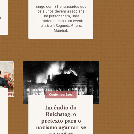
Bingo com 31 enunciados que
os alunos devem associar a
um personagem, uma
s
característica ou um evento
relativo à Segunda Guerra
Mundial.
Contemporânea
Incêndio do
Reichstag: o
a
pretexto para o
nazismo agarrar-se
ao poder