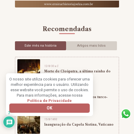
Recomendadas
Este mês na história
Artigos mais lidos
12/8/30 a.C
Morte de Cleópatra, a última rainha do
Egito
O nosso site utiliza cookies para oferecer uma
melhor experiência para o usuário. Utilizando
esse website você permite o uso de cookies.
14/08/1480
Para mais informações, acesse nossa
800 cristãos executados pelos turco-
Política de Privacidade
otomanos
OK
7
15/8/1493
Inauguração da Capela Sistina, Vaticano