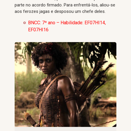
parte no acordo firmado. Para enfrentá-los, aliou-se
aos ferozes jagas e desposou um chefe deles.
BNCC: 7º ano – Habilidade: EF07HI14,
EF07HI16