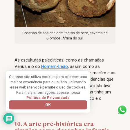
Conchas de abalone com restos de ocre, caverna de
Blombos, África do Sul.
As esculturas paleolíticas, como as chamadas
Vênus e o do
Homem-Leão
, assim como as
decorações gravadas em lançadores de marfim e as
O nosso site utiliza cookies para oferecer uma
marcações no
osso de Ishango
são evidências que
melhor experiência para o usuário. Utilizando
o homem pré-histórico não se limitava a instintiva
esse website você permite o uso de cookies.
sobrevivência e busca de alimentos, mas tinha um
Para mais informações, acesse nossa
Política de Privacidade
pensamento complexo que entre o lógico e o
simbólico, abstrato e imaginativo.
OK
10. A arte pré-histórica era