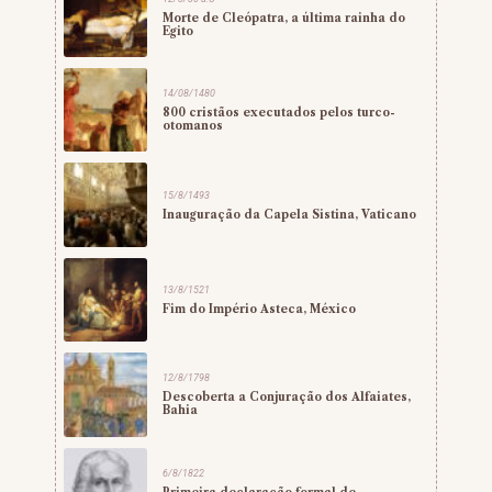
Morte de Cleópatra, a última rainha do
Egito
14/08/1480
800 cristãos executados pelos turco-
otomanos
15/8/1493
Inauguração da Capela Sistina, Vaticano
13/8/1521
Fim do Império Asteca, México
12/8/1798
Descoberta a Conjuração dos Alfaiates,
Bahia
6/8/1822