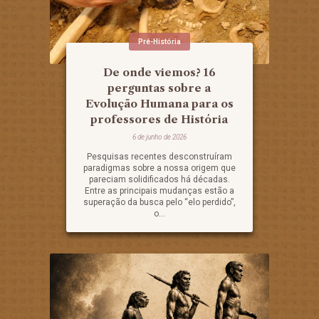
Pré-História
De onde viemos? 16
perguntas sobre a
Evolução Humana para os
professores de História
6 de junho de 2026
Pesquisas recentes desconstruíram
paradigmas sobre a nossa origem que
pareciam solidificados há décadas.
Entre as principais mudanças estão a
superação da busca pelo “elo perdido”,
o...