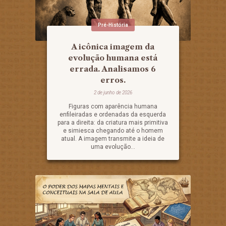
Pré-História
A icônica imagem da
evolução humana está
errada. Analisamos 6
erros.
2 de junho de 2026
Figuras com aparência humana
enfileiradas e ordenadas da esquerda
para a direita: da criatura mais primitiva
e simiesca chegando até o homem
atual. A imagem transmite a ideia de
uma evolução...