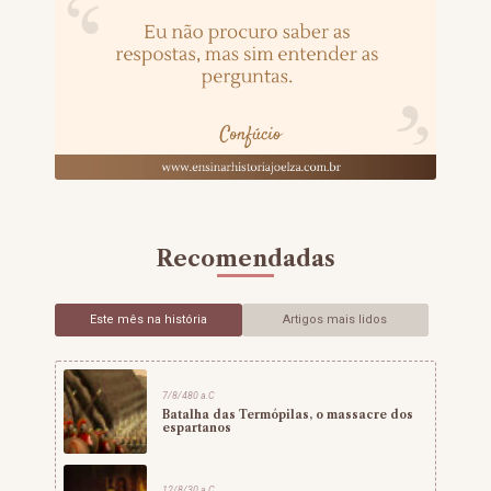
Recomendadas
Este mês na história
Artigos mais lidos
7/8/480 a.C
Batalha das Termópilas, o massacre dos
espartanos
12/8/30 a.C