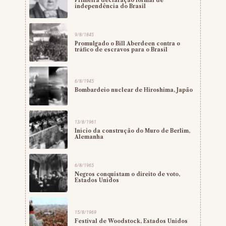
Primeira declaração formal de
independência do Brasil
9/8/1845
Promulgado o Bill Aberdeen contra o
tráfico de escravos para o Brasil
6/8/1945
Bombardeio nuclear de Hiroshima, Japão
13/8/1961
Início da construção do Muro de Berlim,
Alemanha
6/8/1965
Negros conquistam o direito de voto,
Estados Unidos
15/8/1969
Festival de Woodstock, Estados Unidos