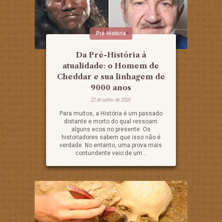
Pré-História
Da Pré-História à
atualidade: o Homem de
Cheddar e sua linhagem de
9000 anos
22 de junho de 2026
Para muitos, a História é um passado
distante e morto do qual ressoam
alguns ecos no presente. Os
historiadores sabem que isso não é
verdade. No entanto, uma prova mais
contundente veio de um...