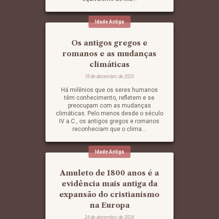
Idade Antiga
Os antigos gregos e
romanos e as mudanças
climáticas
18 de dezembro de 2025
Há milênios que os seres humanos
têm conhecimento, refletem e se
preocupam com as mudanças
climáticas. Pelo menos desde o século
IV a.C., os antigos gregos e romanos
reconheciam que o clima...
Idade Antiga
Amuleto de 1800 anos é a
evidência mais antiga da
expansão do cristianismo
na Europa
24 de dezembro de 2024