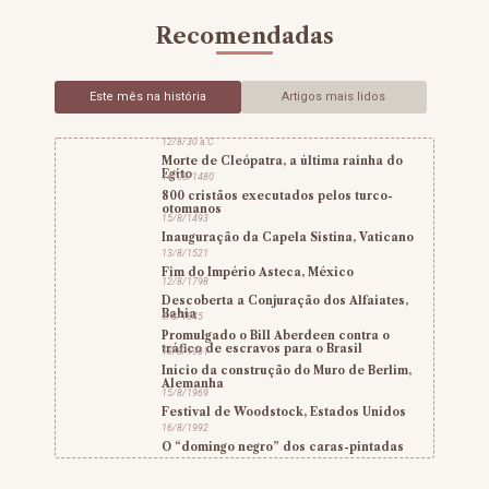
Recomendadas
Este mês na história
Artigos mais lidos
12/8/30 a.C
Morte de Cleópatra, a última rainha do
Egito
14/08/1480
800 cristãos executados pelos turco-
otomanos
15/8/1493
Inauguração da Capela Sistina, Vaticano
13/8/1521
Fim do Império Asteca, México
12/8/1798
Descoberta a Conjuração dos Alfaiates,
Bahia
9/8/1845
Promulgado o Bill Aberdeen contra o
tráfico de escravos para o Brasil
13/8/1961
Início da construção do Muro de Berlim,
Alemanha
15/8/1969
Festival de Woodstock, Estados Unidos
16/8/1992
O “domingo negro” dos caras-pintadas