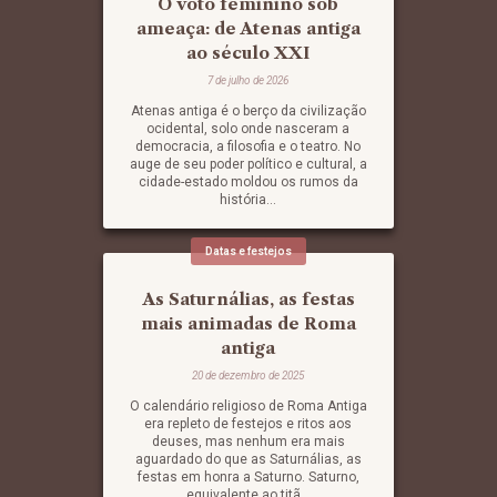
O voto feminino sob
ameaça: de Atenas antiga
ao século XXI
7 de julho de 2026
Atenas antiga é o berço da civilização
ocidental, solo onde nasceram a
democracia, a filosofia e o teatro. No
auge de seu poder político e cultural, a
cidade-estado moldou os rumos da
história...
Datas e festejos
As Saturnálias, as festas
mais animadas de Roma
antiga
20 de dezembro de 2025
O calendário religioso de Roma Antiga
era repleto de festejos e ritos aos
deuses, mas nenhum era mais
aguardado do que as Saturnálias, as
festas em honra a Saturno. Saturno,
equivalente ao titã...