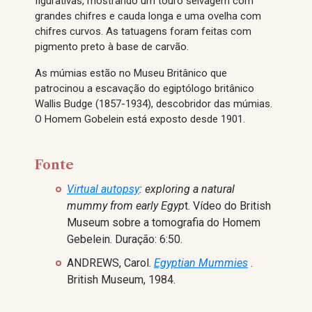
figurativas, mostrando um touro selvagem com
grandes chifres e cauda longa e uma ovelha com
chifres curvos. As tatuagens foram feitas com
pigmento preto à base de carvão.
As múmias estão no Museu Britânico que
patrocinou a escavação do egiptólogo britânico
Wallis Budge (1857-1934), descobridor das múmias.
O Homem Gobelein está exposto desde 1901.
Fonte
Virtual autopsy
: exploring a natural
mummy from early Egyp
t. Vídeo do British
Museum sobre a tomografia do Homem
Gebelein. Duração: 6:50.
ANDREWS, Carol.
Egyptian Mummies
.
British Museum, 1984.