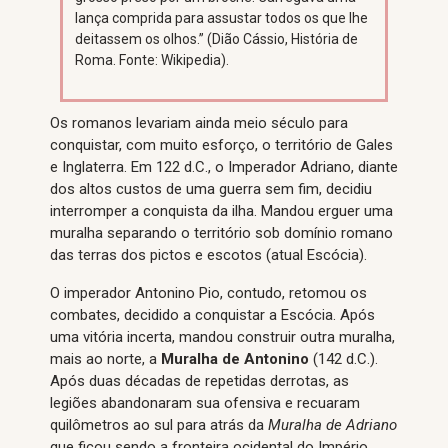
lança comprida para assustar todos os que lhe
deitassem os olhos.” (Dião Cássio, História de
Roma. Fonte: Wikipedia).
Os romanos levariam ainda meio século para
conquistar, com muito esforço, o território de Gales
e Inglaterra. Em 122 d.C., o Imperador Adriano, diante
dos altos custos de uma guerra sem fim, decidiu
interromper a conquista da ilha. Mandou erguer uma
muralha separando o território sob domínio romano
das terras dos pictos e escotos (atual Escócia).
O imperador Antonino Pio, contudo, retomou os
combates, decidido a conquistar a Escócia. Após
uma vitória incerta, mandou construir outra muralha,
mais ao norte, a
Muralha de Antonino
(142 d.C.).
Após duas décadas de repetidas derrotas, as
legiões abandonaram sua ofensiva e recuaram
quilômetros ao sul para atrás da
Muralha de Adriano
que ficou sendo a fronteira ocidental do Império