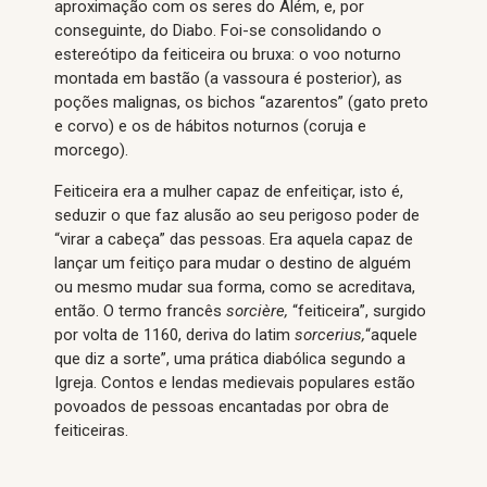
aproximação com os seres do Além, e, por
conseguinte, do Diabo. Foi-se consolidando o
estereótipo da feiticeira ou bruxa: o voo noturno
montada em bastão (a vassoura é posterior), as
poções malignas, os bichos “azarentos” (gato preto
e corvo) e os de hábitos noturnos (coruja e
morcego).
Feiticeira era a mulher capaz de enfeitiçar, isto é,
seduzir o que faz alusão ao seu perigoso poder de
“virar a cabeça” das pessoas. Era aquela capaz de
lançar um feitiço para mudar o destino de alguém
ou mesmo mudar sua forma, como se acreditava,
então. O termo francês
sorcière,
“feiticeira”, surgido
por volta de 1160, deriva do latim
sorcerius,
“aquele
que diz a sorte”, uma prática diabólica segundo a
Igreja. Contos e lendas medievais populares estão
povoados de pessoas encantadas por obra de
feiticeiras.