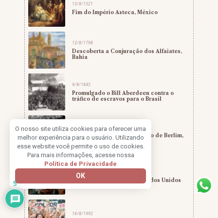
13/8/1521
Fim do Império Asteca, México
12/8/1798
Descoberta a Conjuração dos Alfaiates,
Bahia
9/8/1845
Promulgado o Bill Aberdeen contra o
tráfico de escravos para o Brasil
13/8/1961
O nosso site utiliza cookies para oferecer uma
Início da construção do Muro de Berlim,
melhor experiência para o usuário. Utilizando
Alemanha
esse website você permite o uso de cookies.
Para mais informações, acesse nossa
Política de Privacidade
15/8/1969
OK
Festival de Woodstock, Estados Unidos
5
16/8/1992