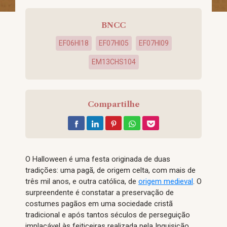
BNCC
EF06HI18
EF07HI05
EF07HI09
EM13CHS104
Compartilhe
O Halloween é uma festa originada de duas
tradições: uma pagã, de origem celta, com mais de
três mil anos, e outra católica, de
origem medieval
. O
surpreendente é constatar a preservação de
costumes pagãos em uma sociedade cristã
tradicional e após tantos séculos de perseguição
implacável às feiticeiras realizada pela Inquisição.