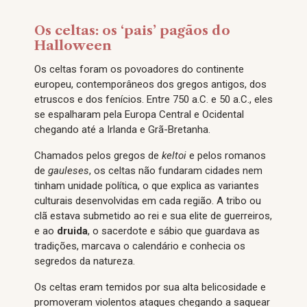
Os celtas: os ‘pais’ pagãos do
Halloween
Os celtas foram os povoadores do continente
europeu, contemporâneos dos gregos antigos, dos
etruscos e dos fenícios. Entre 750 a.C. e 50 a.C., eles
se espalharam pela Europa Central e Ocidental
chegando até a Irlanda e Grã-Bretanha.
Chamados pelos gregos de
keltoi
e pelos romanos
de
gauleses
, os celtas não fundaram cidades nem
tinham unidade política, o que explica as variantes
culturais desenvolvidas em cada região. A tribo ou
clã estava submetido ao rei e sua elite de guerreiros,
e ao
druida
, o sacerdote e sábio que guardava as
tradições, marcava o calendário e conhecia os
segredos da natureza.
Os celtas eram temidos por sua alta belicosidade e
promoveram violentos ataques chegando a saquear