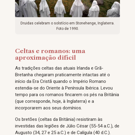
Druidas celebram o solstício em Stonehenge, Inglaterra.
Foto de 1990.
Celtas e romanos: uma
aproximação difícil
As tradições celtas das atuais Irlanda e Grã-
Bretanha chegaram praticamente intactas até o
início da Era Cristã quando o Império Romano
estendia-se do Oriente à Península Ibérica. Levou
tempo para os romanos fincarem os pés na Britânia
(que corresponde, hoje, à Inglaterra) e a
incorporarem aos seus domínios.
Os bretões (celtas da Britânia) resistiram às
investidas das legiões de Júlio César (55-54 a.C.), de
Augusto (34, 27 e 25 a.C.) e de Calígula (40 d.C.).