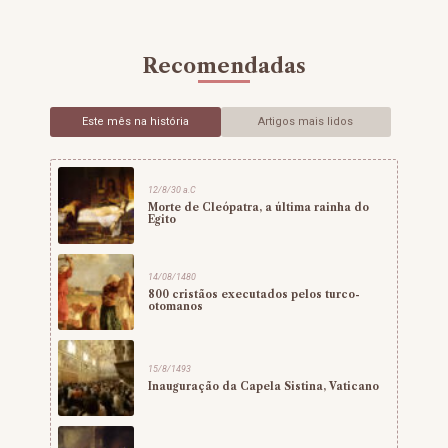
Recomendadas
Este mês na história
Artigos mais lidos
12/8/30 a.C
Morte de Cleópatra, a última rainha do
Egito
14/08/1480
800 cristãos executados pelos turco-
otomanos
15/8/1493
Inauguração da Capela Sistina, Vaticano