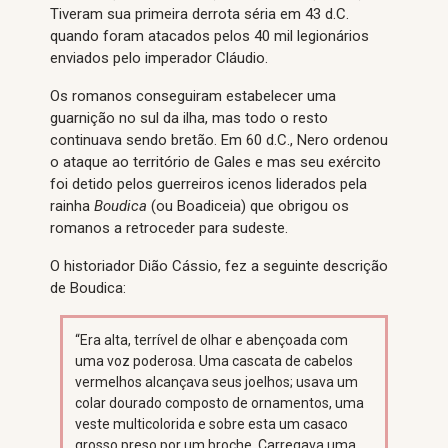
Tiveram sua primeira derrota séria em 43 d.C.
quando foram atacados pelos 40 mil legionários
enviados pelo imperador Cláudio.
Os romanos conseguiram estabelecer uma
guarnição no sul da ilha, mas todo o resto
continuava sendo bretão. Em 60 d.C., Nero ordenou
o ataque ao território de Gales e mas seu exército
foi detido pelos guerreiros icenos liderados pela
rainha
Boudica
(ou Boadiceia) que obrigou os
romanos a retroceder para sudeste.
O historiador Dião Cássio, fez a seguinte descrição
de Boudica:
“Era alta, terrível de olhar e abençoada com
uma voz poderosa. Uma cascata de cabelos
vermelhos alcançava seus joelhos; usava um
colar dourado composto de ornamentos, uma
veste multicolorida e sobre esta um casaco
grosso preso por um broche. Carregava uma