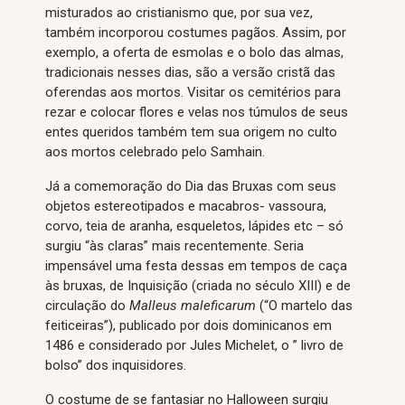
misturados ao cristianismo que, por sua vez,
também incorporou costumes pagãos. Assim, por
exemplo, a oferta de esmolas e o bolo das almas,
tradicionais nesses dias, são a versão cristã das
oferendas aos mortos. Visitar os cemitérios para
rezar e colocar flores e velas nos túmulos de seus
entes queridos também tem sua origem no culto
aos mortos celebrado pelo Samhain.
Já a comemoração do Dia das Bruxas com seus
objetos estereotipados e macabros- vassoura,
corvo, teia de aranha, esqueletos, lápides etc – só
surgiu “às claras” mais recentemente. Seria
impensável uma festa dessas em tempos de caça
às bruxas, de Inquisição (criada no século XIII) e de
circulação do
Malleus maleficarum
(“O martelo das
feiticeiras”), publicado por dois dominicanos em
1486 e considerado por Jules Michelet, o ” livro de
bolso” dos inquisidores.
O costume de se fantasiar no Halloween surgiu