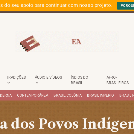
s do seu apoio para continuar com nosso projeto.
PORQU
TRADIÇÕES
ÁUDIO E VÍDEOS
ÍNDIOS DO
AFRO-
BRASIL
BRASILEIROS
ODERNA
CONTEMPORÂNEA
BRASIL COLÔNIA
BRASIL IMPÉRIO
BRASIL 
a dos Povos Indíge