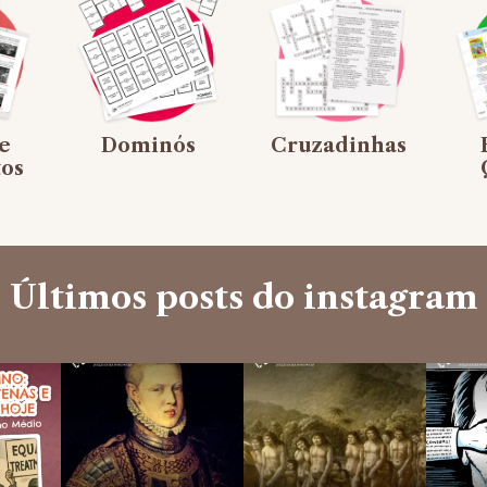
e
Dominós
Cruzadinhas
os
Últimos posts do instagram