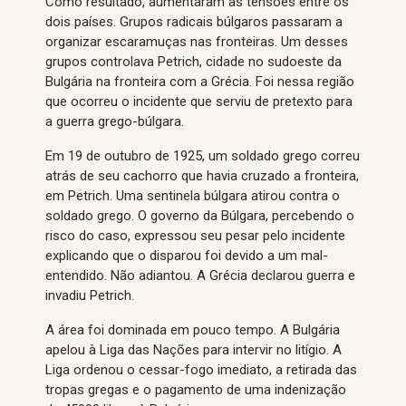
Como resultado, aumentaram as tensões entre os
dois países. Grupos radicais búlgaros passaram a
organizar escaramuças nas fronteiras. Um desses
grupos controlava Petrich, cidade no sudoeste da
Bulgária na fronteira com a Grécia. Foi nessa região
que ocorreu o incidente que serviu de pretexto para
a guerra grego-búlgara.
Em 19 de outubro de 1925, um soldado grego correu
atrás de seu cachorro que havia cruzado a fronteira,
em Petrich. Uma sentinela búlgara atirou contra o
soldado grego. O governo da Búlgara, percebendo o
risco do caso, expressou seu pesar pelo incidente
explicando que o disparou foi devido a um mal-
entendido. Não adiantou. A Grécia declarou guerra e
invadiu Petrich.
A área foi dominada em pouco tempo. A Bulgária
apelou à Liga das Nações para intervir no litígio. A
Liga ordenou o cessar-fogo imediato, a retirada das
tropas gregas e o pagamento de uma indenização