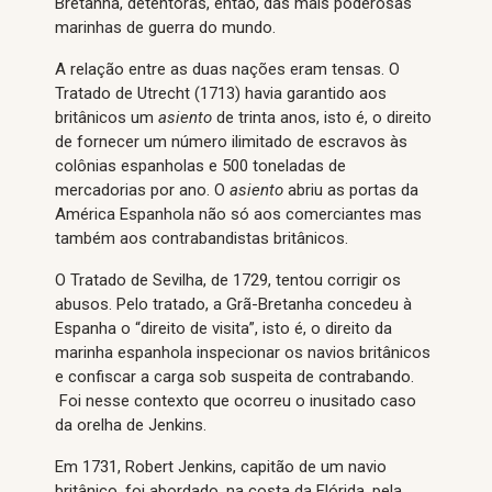
Bretanha, detentoras, então, das mais poderosas
marinhas de guerra do mundo.
A relação entre as duas nações eram tensas. O
Tratado de Utrecht (1713) havia garantido aos
britânicos um
asiento
de trinta anos, isto é, o direito
de fornecer um número ilimitado de escravos às
colônias espanholas e 500 toneladas de
mercadorias por ano. O
asiento
abriu as portas da
América Espanhola não só aos comerciantes mas
também aos contrabandistas britânicos.
O Tratado de Sevilha, de 1729, tentou corrigir os
abusos. Pelo tratado, a Grã-Bretanha concedeu à
Espanha o “direito de visita”, isto é, o direito da
marinha espanhola inspecionar os navios britânicos
e confiscar a carga sob suspeita de contrabando.
Foi nesse contexto que ocorreu o inusitado caso
da orelha de Jenkins.
Em 1731, Robert Jenkins, capitão de um navio
britânico, foi abordado, na costa da Flórida, pela