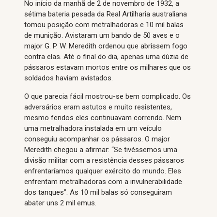
No início da manhã de 2 de novembro de 1932, a
sétima bateria pesada da Real Artilharia australiana
tomou posição com metralhadoras e 10 mil balas
de munição. Avistaram um bando de 50 aves e o
major G. P. W. Meredith ordenou que abrissem fogo
contra elas. Até o final do dia, apenas uma dúzia de
pássaros estavam mortos entre os milhares que os
soldados haviam avistados.
O que parecia fácil mostrou-se bem complicado. Os
adversários eram astutos e muito resistentes,
mesmo feridos eles continuavam correndo. Nem
uma metralhadora instalada em um veículo
conseguiu acompanhar os pássaros. O major
Meredith chegou a afirmar: “Se tivéssemos uma
divisão militar com a resistência desses pássaros
enfrentaríamos qualquer exército do mundo. Eles
enfrentam metralhadoras com a invulnerabilidade
dos tanques”. As 10 mil balas só conseguiram
abater uns 2 mil emus.