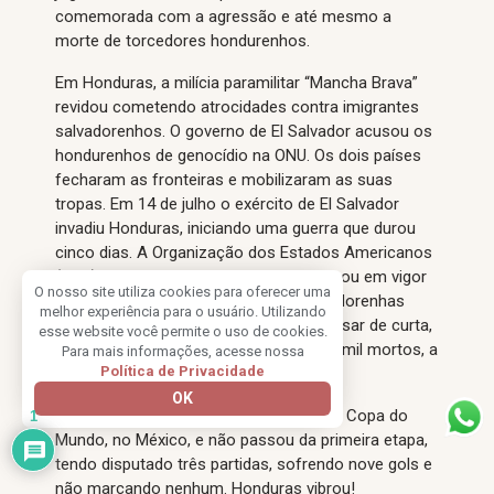
comemorada com a agressão e até mesmo a
morte de torcedores hondurenhos.
Em Honduras, a milícia paramilitar “Mancha Brava”
revidou cometendo atrocidades contra imigrantes
salvadorenhos. O governo de El Salvador acusou os
hondurenhos de genocídio na ONU. Os dois países
fecharam as fronteiras e mobilizaram as suas
tropas. Em 14 de julho o exército de El Salvador
invadiu Honduras, iniciando uma guerra que durou
cinco dias. A Organização dos Estados Americanos
(OEA) negociou o cessar fogo que entrou em vigor
O nosso site utiliza cookies para oferecer uma
em 20 de julho, e levou as tropas salvadorenhas
melhor experiência para o usuário. Utilizando
abandonarem o território ocupado. Apesar de curta,
esse website você permite o uso de cookies.
a guerra deixou aproximadamente dois mil mortos, a
Para mais informações, acesse nossa
Política de Privacidade
maioria composta por civis.
OK
No ano seguinte, El Salvador disputou a Copa do
1
Mundo, no México, e não passou da primeira etapa,
tendo disputado três partidas, sofrendo nove gols e
não marcando nenhum. Honduras vibrou!