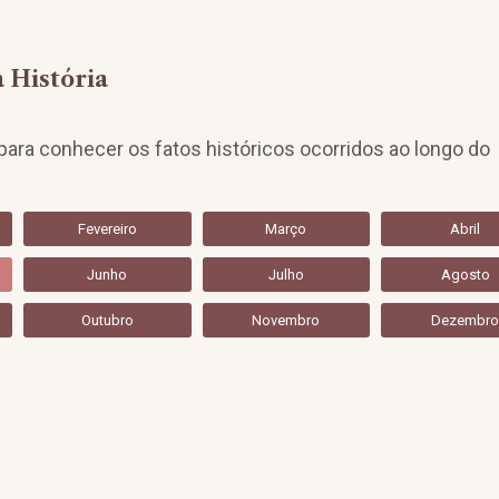
 História
ara conhecer os fatos históricos ocorridos ao longo do
Fevereiro
Março
Abril
Junho
Julho
Agosto
Outubro
Novembro
Dezembr