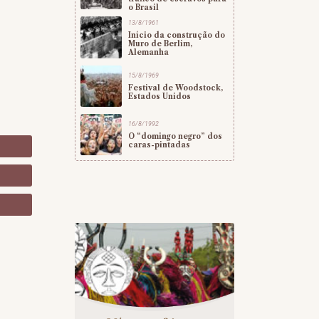
o Brasil
13/8/1961
Início da construção do
Muro de Berlim,
Alemanha
15/8/1969
Festival de Woodstock,
Estados Unidos
16/8/1992
O “domingo negro” dos
caras-pintadas
o