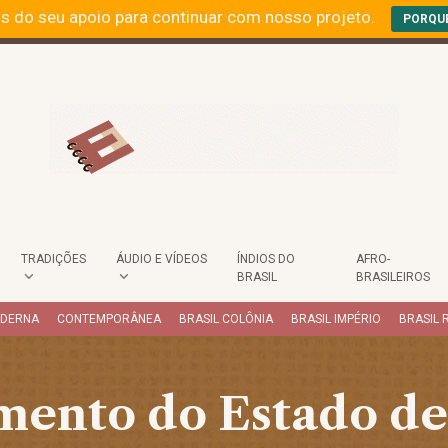
s do seu apoio para continuar com nosso projeto.
PORQU
TRADIÇÕES
ÁUDIO E VÍDEOS
ÍNDIOS DO
AFRO-
BRASIL
BRASILEIROS
ODERNA
CONTEMPORÂNEA
BRASIL COLÔNIA
BRASIL IMPÉRIO
BRASIL 
mento do Estado de 