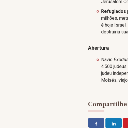
Jerusalém Ori
Refugiados 
milhões, meta
é hoje Israel
destruiria su
Abertura
Navio
Êxodu
4.500 judeus 
judeu indepen
Moisés, viajo
Compartilhe