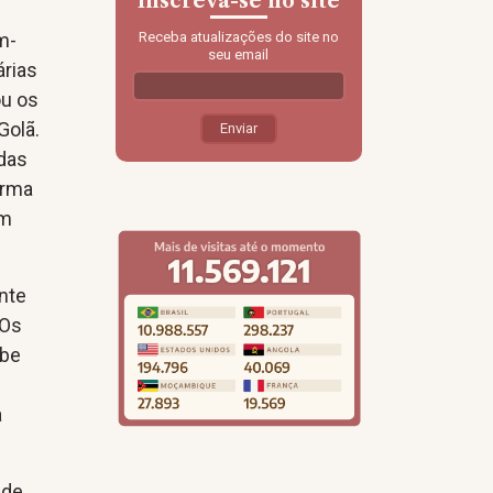
Inscreva-se no site
m-
Receba atualizações do site no
seu email
árias
ou os
Golã.
adas
orma
ém
ente
 Os
abe
a
 de