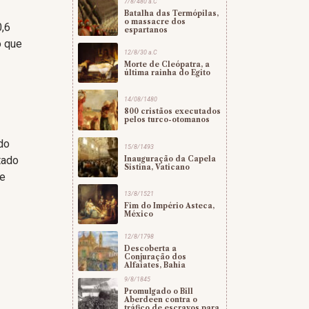
7/8/480 a.C
Batalha das Termópilas,
o massacre dos
0,6
espartanos
o que
12/8/30 a.C
Morte de Cleópatra, a
última rainha do Egito
14/08/1480
800 cristãos executados
pelos turco-otomanos
ndo
15/8/1493
tado
Inauguração da Capela
Sistina, Vaticano
de
13/8/1521
Fim do Império Asteca,
México
12/8/1798
Descoberta a
Conjuração dos
Alfaiates, Bahia
9/8/1845
Promulgado o Bill
Aberdeen contra o
tráfico de escravos para