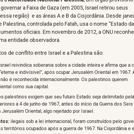
governar a Faixa de Gaza (em 2005, Israel retirou seus
sa região) e as áreas A e B da Cisjordânia. Desde janei
e Palestina, controlada pelo Fatah, usa o nome “Estado d
cumentos oficiais. Em novembro de 2012, a ONU reconh
ma entidade observadora.
os de conflito entre Israel e a Palestina são:
Israel reivindica soberania sobre a cidade inteira e afirma que a 
 “eterna e indivísivel”, após ocupar Jerusalém Oriental em 1967. 
o não é reconhecida internacionalmente. Os palestinos querem
ental como sua capital.
os palestinos exigem que seu futuro Estado seja delimitado pel
teriores a 4 de junho de 1967, antes do início da Guerra dos Seis
a Jerusalém Oriental, algo rejeitado por Israel.
tos:
ilegais sob a lei internacional, foram construídos pelo gov
s territórios ocupados após a guerra de 1967. Na Cisjordânia e