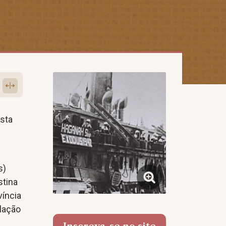
ista
s)
stina
víncia
ulação