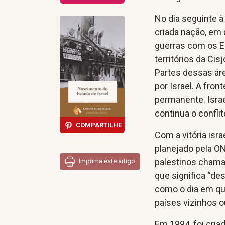
No dia seguinte 
criada nação, em 
guerras com os E
territórios da Cis
Partes dessas ár
por Israel. A fron
permanente. Israe
continua o conflit
COMPARTILHE
Com a vitória isr
planejado pela O
palestinos chama
Imprima este artigo
que significa “de
como o dia em qu
países vizinhos o
Em 1994, foi cria