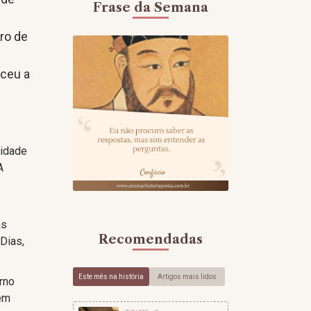
Frase da Semana
ro de
a
eceu a
cidade
A
as
Recomendadas
 Dias,
Este mês na história
Artigos mais lidos
erno
 em