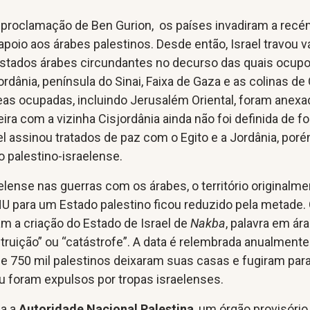
à proclamação de Ben Gurion, os países invadiram a recé
apoio aos árabes palestinos. Desde então, Israel travou v
stados árabes circundantes no decurso das quais ocup
jordânia, península do Sinai, Faixa de Gaza e as colinas de 
eas ocupadas, incluindo Jerusalém Oriental, foram anex
teira com a vizinha Cisjordânia ainda não foi definida de f
l assinou tratados de paz com o Egito e a Jordânia, por
o palestino-israelense.
aelense nas guerras com os árabes, o território originalm
NU para um Estado palestino ficou reduzido pela metade.
m a criação do Estado de Israel de
Nakba
, palavra em ár
struição” ou “catástrofe”. A data é relembrada anualmente
e 750 mil palestinos deixaram suas casas e fugiram par
u foram expulsos por tropas israelenses.
da a
Autoridade Nacional Palestina
, um órgão provisório