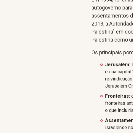
autogoverno para 
assentamentos des
2013, a Autoridad
Palestina” em do
Palestina como u
Os principais pont
Jerusalém:
é sua capital
reivindicaçã
Jerusalém Ori
Fronteiras:
fronteiras an
o que incluiri
Assentamen
israelense no