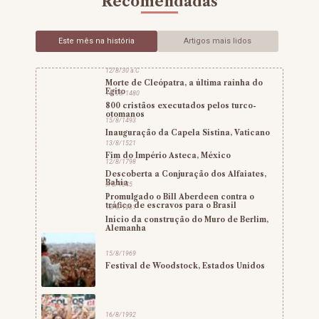
Recomendadas
Este mês na história
Artigos mais lidos
12/8/30 a.C
Morte de Cleópatra, a última rainha do
Egito
14/08/1480
800 cristãos executados pelos turco-
otomanos
15/8/1493
Inauguração da Capela Sistina, Vaticano
13/8/1521
Fim do Império Asteca, México
12/8/1798
Descoberta a Conjuração dos Alfaiates,
Bahia
9/8/1845
Promulgado o Bill Aberdeen contra o
tráfico de escravos para o Brasil
13/8/1961
Início da construção do Muro de Berlim,
Alemanha
15/8/1969
Festival de Woodstock, Estados Unidos
16/8/1992