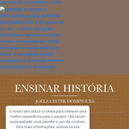
O nosso site utiliza cookies para oferecer uma
melhor experiência para o usuário. Utilizando
Sobre o Blog
esse website você permite o uso de cookies.
Para mais informações, acesse nossa
A idealizadora