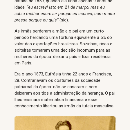
datada de 1859, quando ela tinha apenas 9 anos de
idade:
“eu escrevi isto em 21 de março, mas eu
sabia melhor escrever porque eu escrevi, com muita
pressa porque eu quis”
(sic).
As irmãs perderam a mãe e o pai em um curto
período herdando uma fortuna equivalente a 5% do
valor das exportações brasileiras. Sozinhas, ricas e
solteiras tomaram uma decisão incomum para as
mulheres da época: deixar o país e fixar residência
em Paris.
Era o ano 1873, Eufrásia tinha 22 anos e Francisca,
28. Contrariavam os costumes da sociedade
patriarcal da época: não se casaram e nem
deixaram aos tios a administração da herança. O pai
lhes ensinara matemática financeira e esse
conhecimento libertou as irmãs da tutela masculina.