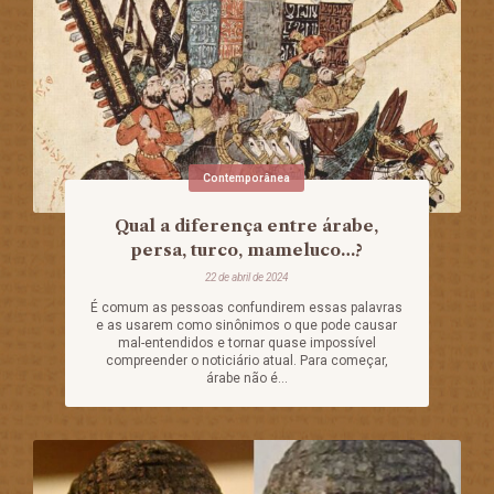
Contemporânea
Qual a diferença entre árabe,
persa, turco, mameluco…?
22 de abril de 2024
É comum as pessoas confundirem essas palavras
e as usarem como sinônimos o que pode causar
mal-entendidos e tornar quase impossível
compreender o noticiário atual. Para começar,
árabe não é...