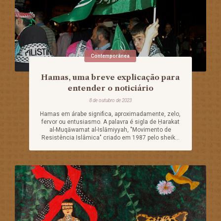
Contemporânea
Hamas, uma breve explicação para
entender o noticiário
8 de outubro de 2023
Hamas em árabe significa, aproximadamente, zelo,
fervor ou entusiasmo. A palavra é sigla de Ḥarakat
al-Muqāwamat al-Islāmiyyah, "Movimento de
Resistência Islâmica" criado em 1987 pelo sheik...