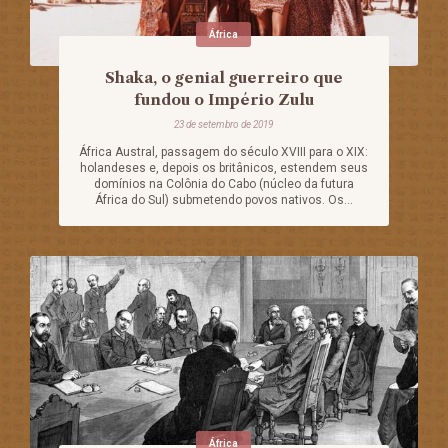
África
Shaka, o genial guerreiro que
fundou o Império Zulu
23 de setembro de 2019
África Austral, passagem do século XVIII para o XIX:
holandeses e, depois os britânicos, estendem seus
domínios na Colônia do Cabo (núcleo da futura
África do Sul) submetendo povos nativos. Os...
África