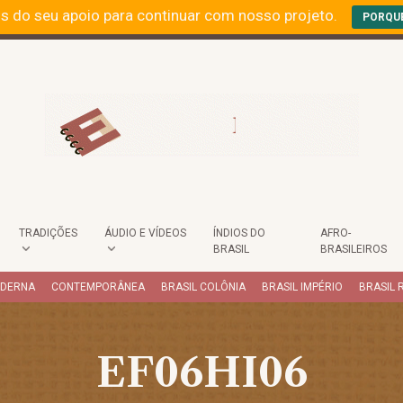
s do seu apoio para continuar com nosso projeto.
PORQU
TRADIÇÕES
ÁUDIO E VÍDEOS
ÍNDIOS DO
AFRO-
BRASIL
BRASILEIROS
ODERNA
CONTEMPORÂNEA
BRASIL COLÔNIA
BRASIL IMPÉRIO
BRASIL 
EF06HI06