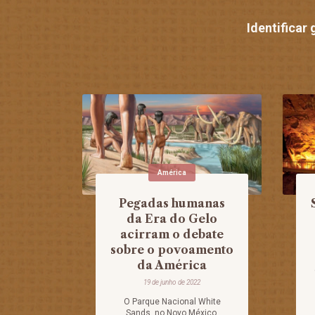
Identificar
América
Pegadas humanas
da Era do Gelo
acirram o debate
sobre o povoamento
da América
19 de junho de 2022
O Parque Nacional White
Sands, no Novo México,