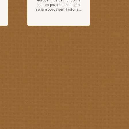
eurocêntrica de mundo, na
qual os povos sem escrita
seriam povos sem história....