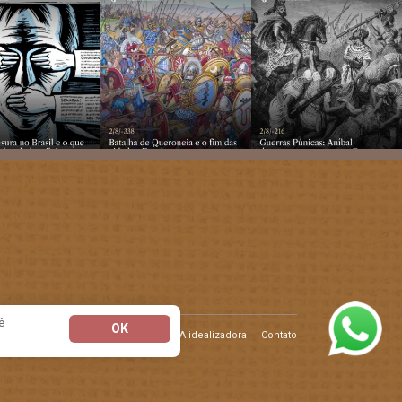
ê
OK
Sobre o Blog
A idealizadora
Contato