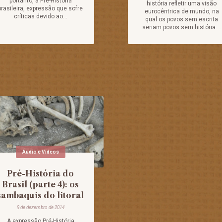
portanto, à Pré-História
história refletir uma visão
brasileira, expressão que sofre
eurocêntrica de mundo, na
críticas devido ao...
qual os povos sem escrita
seriam povos sem história....
Áudio e Vídeos
Pré-História do
Brasil (parte 4): os
sambaquis do litoral
9 de dezembro de 2014
A expressão Pré-História