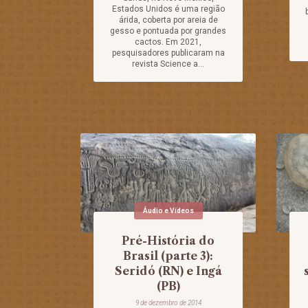
Estados Unidos é uma região
árida, coberta por areia de
gesso e pontuada por grandes
cactos. Em 2021,
pesquisadores publicaram na
revista Science a...
Áudio e Vídeos
Pré-História do
Brasil (parte 3):
Seridó (RN) e Ingá
(PB)
9 de dezembro de 2014