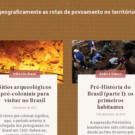
 geograficamente as rotas de povoamento no territóri
Índios do Brasil
Áudio e Vídeos
Sítios arqueológicos
Pré-História do
pré-coloniais para
Brasil (parte 1): os
visitar no Brasil
primeiros
habitantes
5 de janeiro de 2021
9 de dezembro de 2014
O termo pré-colonial significa,
aqui, o período anterior à
A expressão Pré-História
chegada dos portugueses no
brasileira tem sido criticada
Brasil em 1500. Refere-se,
devido ao fato do termo pré-