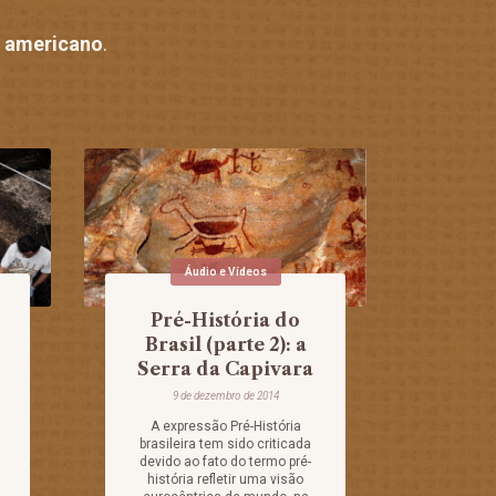
o americano
.
Áudio e Vídeos
Pré-História do
Brasil (parte 2): a
Serra da Capivara
9 de dezembro de 2014
A expressão Pré-História
brasileira tem sido criticada
devido ao fato do termo pré-
história refletir uma visão