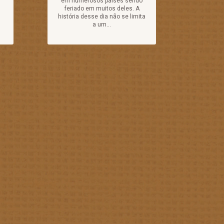
em numerosos países sendo
feriado em muitos deles. A
história desse dia não se limita
a um...