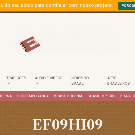
s do seu apoio para continuar com nosso projeto.
PORQU
TRADIÇÕES
ÁUDIO E VÍDEOS
ÍNDIOS DO
AFRO-
BRASIL
BRASILEIROS
ODERNA
CONTEMPORÂNEA
BRASIL COLÔNIA
BRASIL IMPÉRIO
BRASIL 
EF09HI09