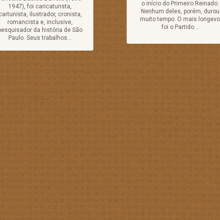
o início do Primeiro Reinado.
1947), foi caricaturista,
Nenhum deles, porém, durou
cartunista, ilustrador, cronista,
muito tempo. O mais longevo
romancista e, inclusive,
foi o Partido...
pesquisador da história de São
Paulo. Seus trabalhos...