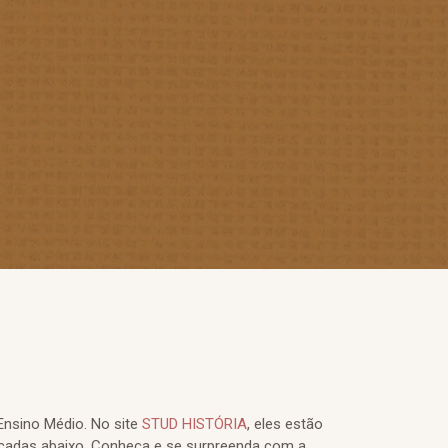
Ensino Médio. No site
STUD HISTÓRIA
, eles estão
cadas abaixo. Conheça e se surpreenda com a