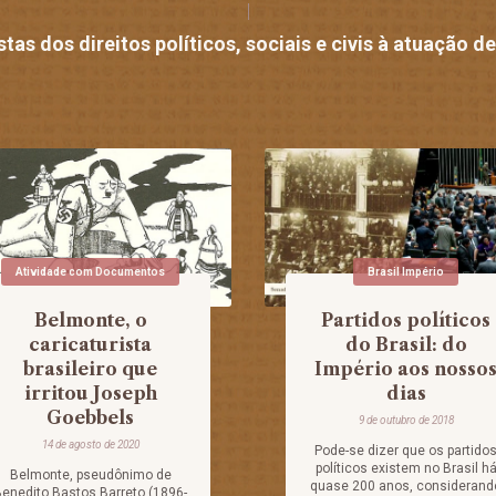
tas dos direitos políticos, sociais e civis à atuação 
Atividade com Documentos
Brasil Império
Belmonte, o
Partidos políticos
caricaturista
do Brasil: do
brasileiro que
Império aos nosso
irritou Joseph
dias
Goebbels
9 de outubro de 2018
14 de agosto de 2020
Pode-se dizer que os partido
políticos existem no Brasil h
Belmonte, pseudônimo de
quase 200 anos, considerand
enedito Bastos Barreto (1896-