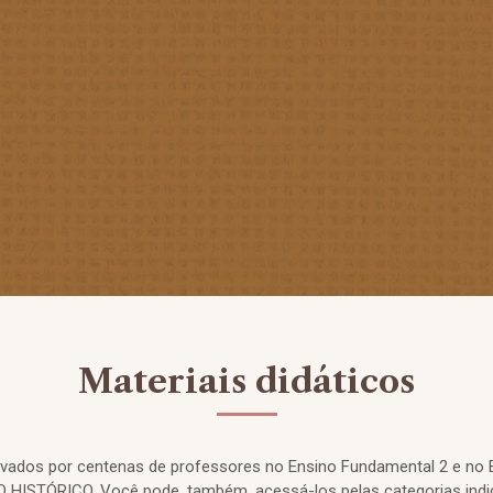
Materiais didáticos
rovados por centenas de professores no Ensino Fundamental 2 e no 
HISTÓRICO. Você pode, também, acessá-los pelas categorias indi