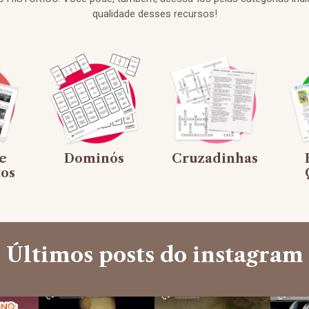
qualidade desses recursos!
e
Dominós
Cruzadinhas
os
Últimos posts do instagram