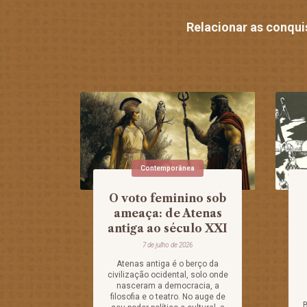
Relacionar as conquis
Contemporânea
O voto feminino sob
ameaça: de Atenas
antiga ao século XXI
7 de julho de 2026
Atenas antiga é o berço da
civilização ocidental, solo onde
nasceram a democracia, a
filosofia e o teatro. No auge de
B