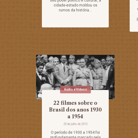
seu poder político e cultural, a
cidade-estado moldou os
rumos da história...
Áudio e Vídeos
22 filmes sobre o
Brasil dos anos 1930
a 1954
20 de julho de 2015
O período de 1930 a 1954 foi
profundamente marcado pela